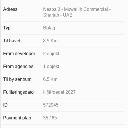
Adress
Nesba 3 - Muwailih Commercial -
Sharjah - UAE
Typ
Bolag
Til havet
8.5 Km
From developer
2 objekt
From agencies
1 objekt
Til by sentrum
6.5 Km
Fullføringsdato
II fjärdedel 2027
ID
572945
Payment plan
35 / 65