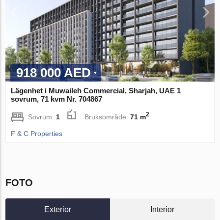
918 000 AED
Lägenhet i Muwaileh Commercial, Sharjah, UAE 1
sovrum, 71 kvm Nr. 704867
2
Sovrum:
1
Bruksområde:
71 m
F & C Properties
FOTO
Exterior
Interior