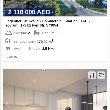
2 110 000 AED
Lägenhet i Muwaileh Commercial, Sharjah, UAE 2
sovrum, 179.02 kvm Nr. 573054
Sovrum:
2
Badrum:
2
2
Bruksområde:
179.02 m
Avstånd till havet:
8.5 Km
ARADA