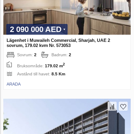
2 090 000 AED
Lägenhet i Muwaileh Commercial, Sharjah, UAE 2
sovrum, 179.02 kvm Nr. 573053
Sovrum:
2
Badrum:
2
2
Bruksområde:
179.02 m
Avstånd till havet:
8.5 Km
ARADA