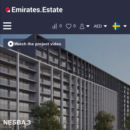
0
0
AED
Watch the project video
NESBA 3