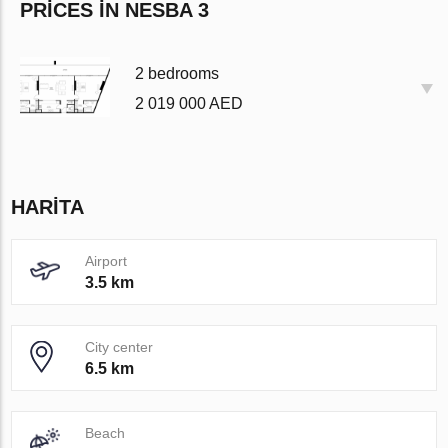
PRICES IN NESBA 3
2 bedrooms
2 019 000 AED
HARITA
Airport
3.5 km
City center
6.5 km
Beach