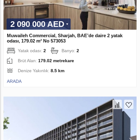
2 090 000 AED
Muwaileh Commercial, Sharjah, BAE’de daire 2 yatak
odası, 179.02 m² No 573053
Yatak odası:
2
Banyo:
2
Brüt Alan:
179.02 metrekare
Denize Yakınlık:
8.5 km
ARADA