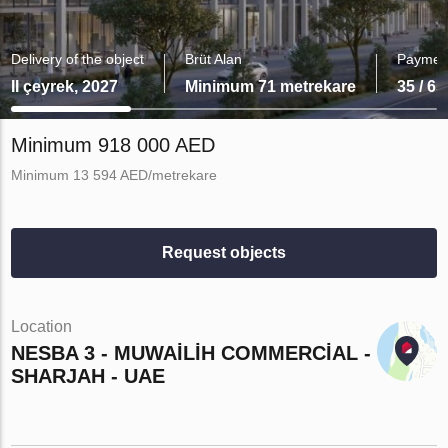
Delivery of the object
Brüt Alan
Payment
II çeyrek, 2027
Minimum 71 metrekare
35 / 65
Minimum 918 000 AED
Minimum 13 594 AED/metrekare
Request objects
Location
NESBA 3 - MUWAILIH COMMERCIAL -
SHARJAH - UAE