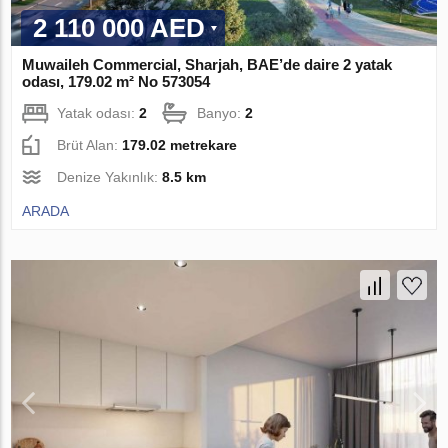
2 110 000 AED
Muwaileh Commercial, Sharjah, BAE’de daire 2 yatak
odası, 179.02 m² No 573054
Yatak odası:
2
Banyo:
2
Brüt Alan:
179.02 metrekare
Denize Yakınlık:
8.5 km
ARADA