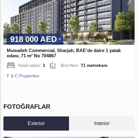
918 000 AED
Muwaileh Commercial, Sharjah, BAE’de daire 1 yatak
odası, 71 m² No 704867
Yatak odası:
1
Brüt Alan:
71 metrekare
F & C Properties
FOTOĞRAFLAR
Exterior
Interior