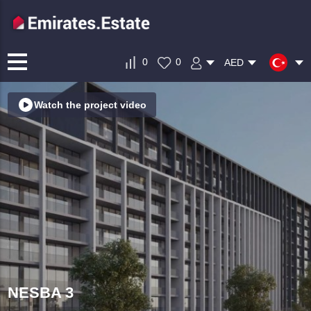
0
0
AED
Watch the project video
NESBA 3