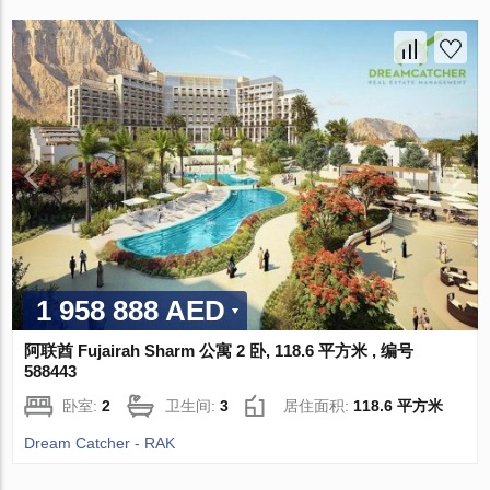
1 958 888 AED
阿联酋 Fujairah Sharm 公寓 2 卧, 118.6 平方米 , 编号
588443
卧室:
2
卫生间:
3
居住面积:
118.6 平方米
Dream Catcher - RAK