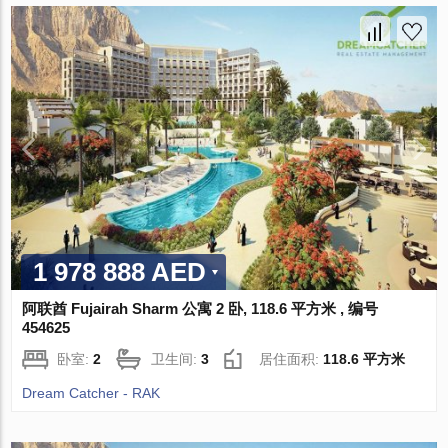
1 978 888 AED
阿联酋 Fujairah Sharm 公寓 2 卧, 118.6 平方米 , 编号
454625
卧室:
2
卫生间:
3
居住面积:
118.6 平方米
Dream Catcher - RAK