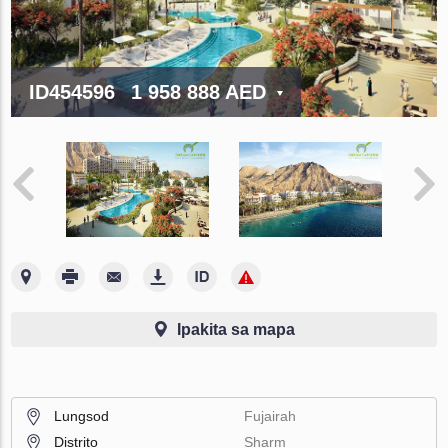
ID454596
1 958 888 AED
Ipakita sa mapa
Lungsod
Fujairah
Distrito
Sharm