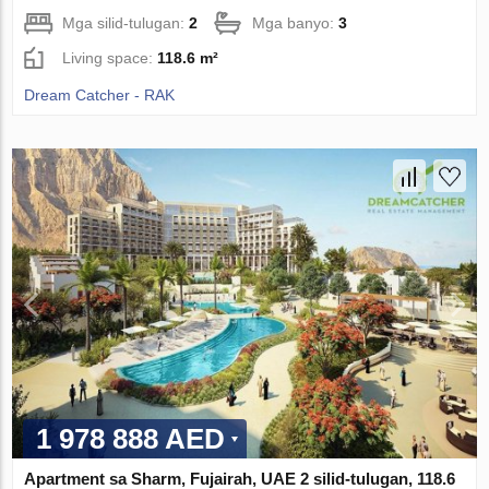
Mga silid-tulugan:
2
Mga banyo:
3
Living space:
118.6 m²
Dream Catcher - RAK
1 978 888 AED
Apartment sa Sharm, Fujairah, UAE 2 silid-tulugan, 118.6