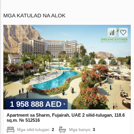
MGA KATULAD NA ALOK
1 958 888 AED
Apartment sa Sharm, Fujairah, UAE 2 silid-tulugan, 118.6
sq.m. № 512516
Mga silid-tulugan:
2
Mga banyo:
3