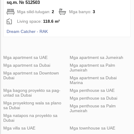
sq.m. № 512503
Mga silid-tulugan:
2
Mga banyo:
3
Living space:
118.6 m²
Dream Catcher - RAK
Mga apartment sa UAE
Mga apartment sa Jumeirah
Mga apartment sa Dubai
Mga apartment sa Palm
Jumeirah
Mga apartment sa Downtown
Dubai
Mga apartment sa Dubai
Marina
Mga bagong proyekto sa pag-
Mga penthouse sa UAE
unlad sa Dubai
Mga penthouse sa Dubai
Mga proyektong wala sa plano
Mga penthouse sa Palm
sa Dubai
Jumeirah
Mga natapos na proyekto sa
Dubai
Mga villa sa UAE
Mga townhouse sa UAE