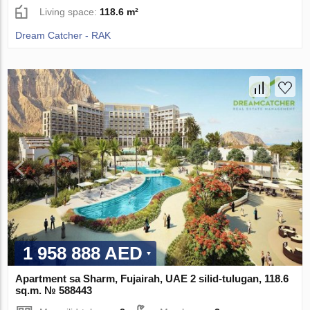
Living space:
118.6 m²
Dream Catcher - RAK
1 958 888 AED
Apartment sa Sharm, Fujairah, UAE 2 silid-tulugan, 118.6
sq.m. № 588443