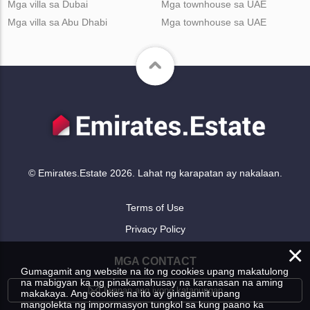
Mga villa sa Dubai
Mga townhouse sa UAE
Mga villa sa Abu Dhabi
Mga townhouse sa UAE
© Emirates.Estate 2026. Lahat ng karapatan ay nakalaan.
Terms of Use
Privacy Policy
×
MGA CONTACT
Gumagamit ang website na ito ng cookies upang makatulong
na mabigyan ka ng pinakamahusay na karanasan na aming
Iwanan ang iyong katanungan
makakaya. Ang cookies na ito ay ginagamit upang
mangolekta ng impormasyon tungkol sa kung paano ka