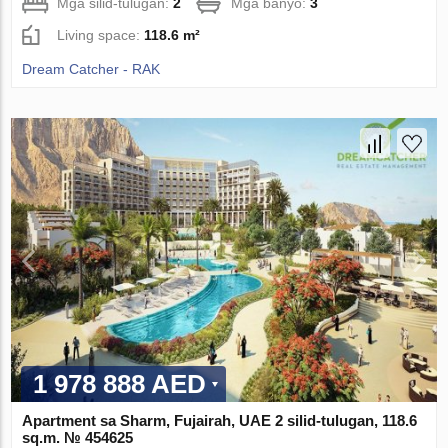
Mga silid-tulugan:
2
Mga banyo:
3
Living space:
118.6 m²
Dream Catcher - RAK
1 978 888 AED
Apartment sa Sharm, Fujairah, UAE 2 silid-tulugan, 118.6
sq.m. № 454625