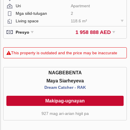
Uri
Apartment
Mga silid-tulugan
2
Living space
118.6 m²
1 958 888 AED
Presyo
This property is outdated and the price may be inaccurate
NAGBEBENTA
Maya Siarheyeva
Dream Catcher - RAK
Makipag-ugnayan
927 mag ari-arian higit pa