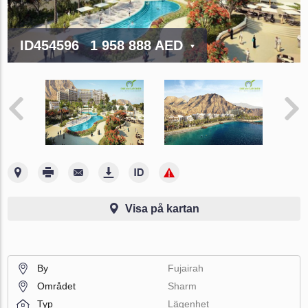
ID454596
1 958 888 AED
Visa på kartan
By
Fujairah
Området
Sharm
Typ
Lägenhet