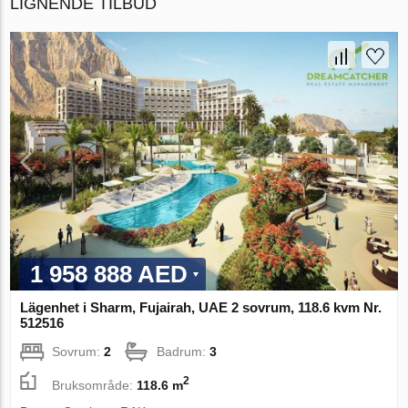
LIGNENDE TILBUD
1 958 888 AED
Lägenhet i Sharm, Fujairah, UAE 2 sovrum, 118.6 kvm Nr.
512516
Sovrum:
2
Badrum:
3
2
Bruksområde:
118.6 m