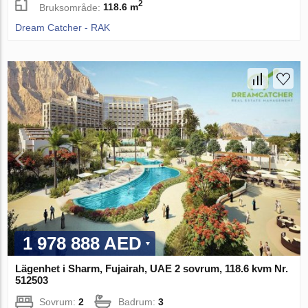
2
Bruksområde:
118.6 m
Dream Catcher - RAK
1 978 888 AED
Lägenhet i Sharm, Fujairah, UAE 2 sovrum, 118.6 kvm Nr.
512503
Sovrum:
2
Badrum:
3