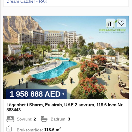
Dream Catcher - RAK
1 958 888 AED
Lägenhet i Sharm, Fujairah, UAE 2 sovrum, 118.6 kvm Nr.
588443
Sovrum:
2
Badrum:
3
2
Bruksområde:
118.6 m