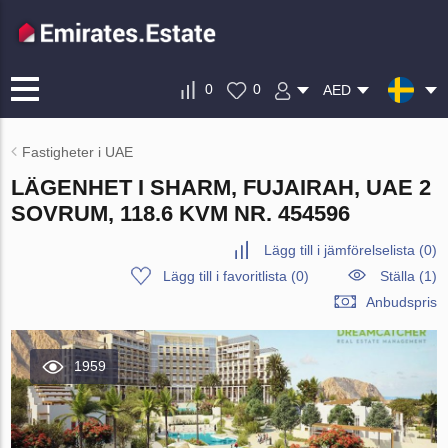
0
0
AED
Fastigheter i UAE
LÄGENHET I SHARM, FUJAIRAH, UAE 2
SOVRUM, 118.6 KVM NR. 454596
Lägg till i jämförelselista
(
0
)
Lägg till i favoritlista
(
0
)
Ställa (1)
Anbudspris
1959