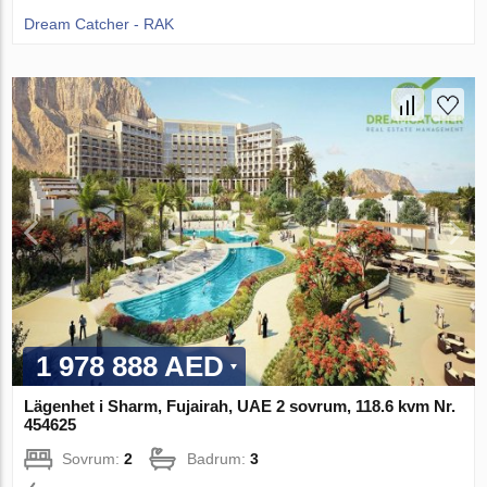
Dream Catcher - RAK
1 978 888 AED
Lägenhet i Sharm, Fujairah, UAE 2 sovrum, 118.6 kvm Nr.
454625
Sovrum:
2
Badrum:
3