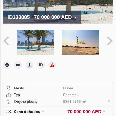
ID133885
70 000 000 AED
Město
Dubai
Typ
Pozemek
Obytné plochy
8361.2736 m²
70 000 000 AED
Cena dohodou