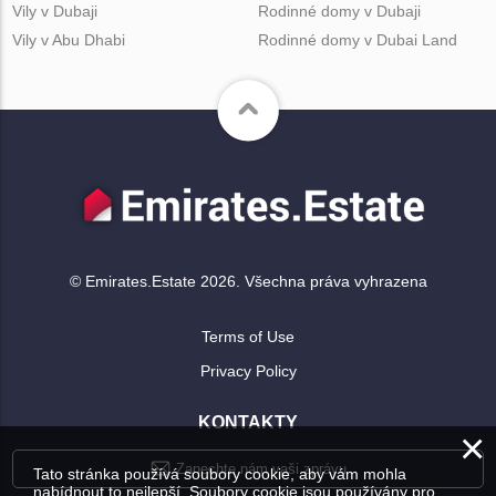
Vily v Dubaji
Rodinné domy v Dubaji
Vily v Abu Dhabi
Rodinné domy v Dubai Land
© Emirates.Estate 2026. Všechna práva vyhrazena
Terms of Use
Privacy Policy
KONTAKTY
×
Zanechte nám vaši zprávu
Tato stránka používá soubory cookie, aby vám mohla
nabídnout to nejlepší. Soubory cookie jsou používány pro