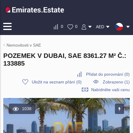
0
0
AED
Nemovitosti v SAE
POZEMEK V DUBAI, SAE 8361.27 M² Č.:
133885
Přidat do porovnání
(
0
)
Uložit na seznam přání
(
0
)
Zobrazeno (1)
Nabídněte vaši cenu
1038