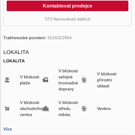
Kontaktovat prodejce
373 Nemovitosti dalších
Trakheesské povolení:
6516323964
LOKALITA
LOKALITA
V blízkosti
V blízkosti
V blízkosti
veřejné
přírodní
pláže
hromadné
oblasti
dopravy
V blízkosti
V blízkosti
obchodního
středu
Venkov
centra
města
Více