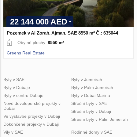
22 144 000 AED
Pozemek v Al Zorah, Ajman, SAE 8550 m² Č.: 635044
Obytné plochy:
8550 m²
Greens Real Estate
Byty v SAE
Byty v Jumeirah
Byty v Dubaje
Byty v Palm Jumeirah
Byty v centru Dubaje
Byty v Dubai Marina
Nové developerské projekty v
Střešní byty v SAE
Dubai
Střešní byty v Dubaji
Ve výstavbě projekty v Dubaji
Střešní byty v Palm Jumeirah
Dokončené projekty v Dubaji
Vily v SAE
Rodinné domy v SAE