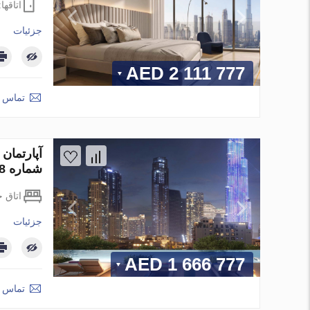
اتاقها
جزئیات
2 111 777 AED
تماس ب
شماره 85478
اتاق 
جزئیات
1 666 777 AED
تماس ب