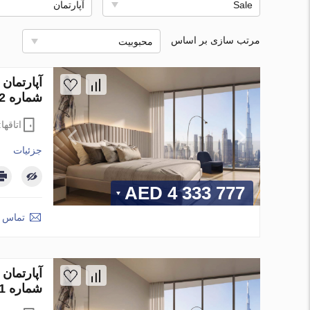
Sale
آپارتمان
مرتب سازی بر اساس
محبوبیت
شماره 85552
اتاقها
جزئیات
4 333 777 AED
تماس ب
شماره 85551