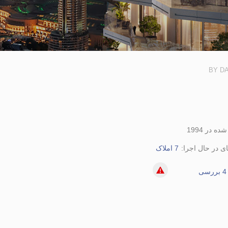
BY D
 در 1994
ی در حال اجرا:
7 املاک
4 بررسی