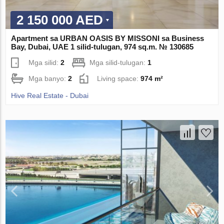
2 150 000 AED
Apartment sa URBAN OASIS BY MISSONI sa Business
Bay, Dubai, UAE 1 silid-tulugan, 974 sq.m. № 130685
Mga silid:
2
Mga silid-tulugan:
1
Mga banyo:
2
Living space:
974 m²
Hive Real Estate - Dubai