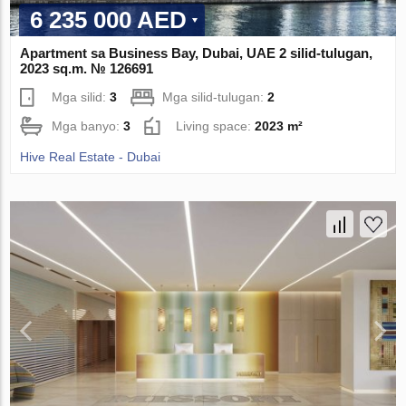
6 235 000 AED
Apartment sa Business Bay, Dubai, UAE 2 silid-tulugan,
2023 sq.m. № 126691
Mga silid:
3
Mga silid-tulugan:
2
Mga banyo:
3
Living space:
2023 m²
Hive Real Estate - Dubai