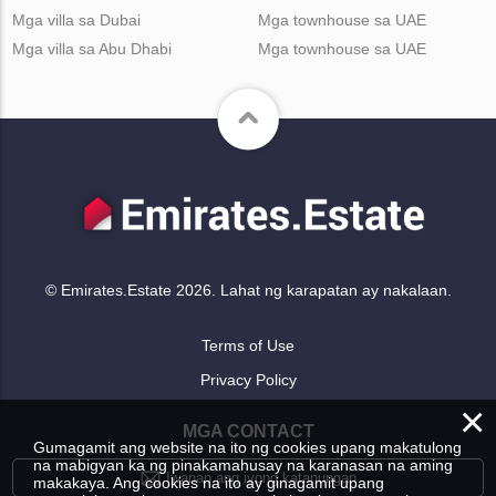
Mga villa sa Dubai
Mga townhouse sa UAE
Mga villa sa Abu Dhabi
Mga townhouse sa UAE
© Emirates.Estate 2026. Lahat ng karapatan ay nakalaan.
Terms of Use
Privacy Policy
×
MGA CONTACT
Gumagamit ang website na ito ng cookies upang makatulong
na mabigyan ka ng pinakamahusay na karanasan na aming
Iwanan ang iyong katanungan
makakaya. Ang cookies na ito ay ginagamit upang