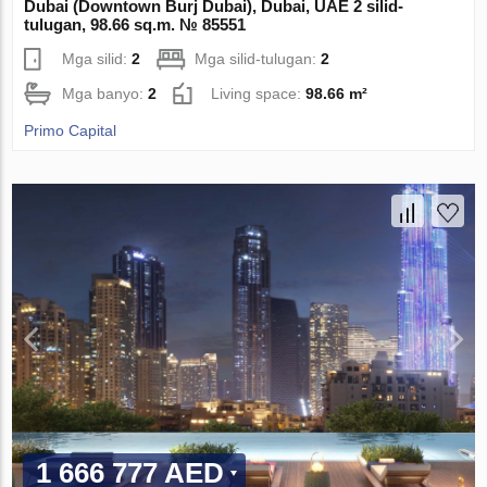
Dubai (Downtown Burj Dubai), Dubai, UAE 2 silid-
tulugan, 98.66 sq.m. № 85551
Mga silid:
2
Mga silid-tulugan:
2
Mga banyo:
2
Living space:
98.66 m²
Primo Capital
1 666 777 AED