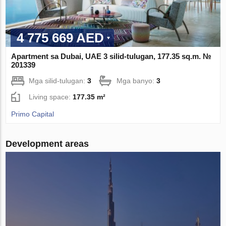
4 775 669 AED
Apartment sa Dubai, UAE 3 silid-tulugan, 177.35 sq.m. №
201339
Mga silid-tulugan:
3
Mga banyo:
3
Living space:
177.35 m²
Primo Capital
Development areas