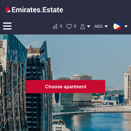
0
0
AED
Choose apartment