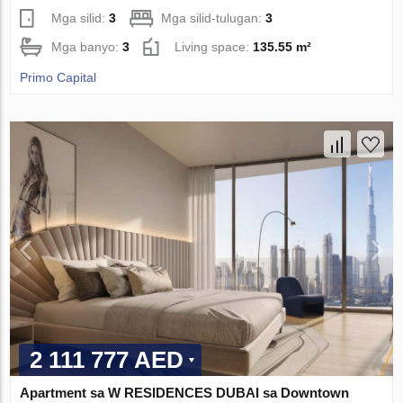
Mga silid:
3
Mga silid-tulugan:
3
Mga banyo:
3
Living space:
135.55 m²
Primo Capital
2 111 777 AED
Apartment sa W RESIDENCES DUBAI sa Downtown