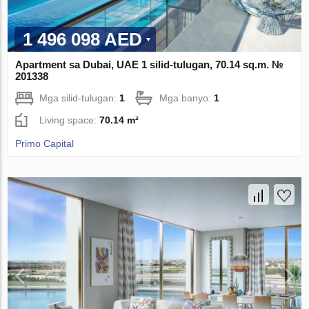
1 496 098 AED
Apartment sa Dubai, UAE 1 silid-tulugan, 70.14 sq.m. №
201338
Mga silid-tulugan:
1
Mga banyo:
1
Living space:
70.14 m²
Primo Capital