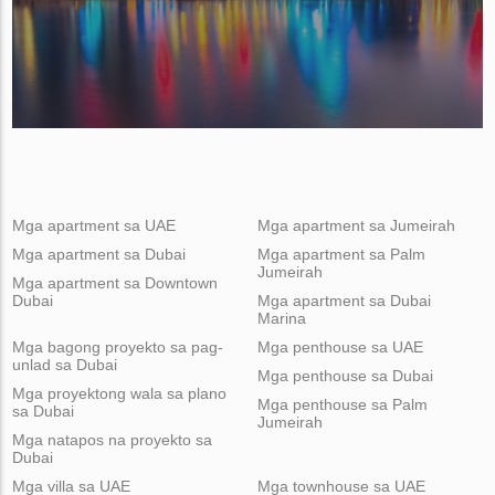
Mga apartment sa UAE
Mga apartment sa Jumeirah
Mga apartment sa Dubai
Mga apartment sa Palm
Jumeirah
Mga apartment sa Downtown
Dubai
Mga apartment sa Dubai
Marina
Mga bagong proyekto sa pag-
Mga penthouse sa UAE
unlad sa Dubai
Mga penthouse sa Dubai
Mga proyektong wala sa plano
Mga penthouse sa Palm
sa Dubai
Jumeirah
Mga natapos na proyekto sa
Dubai
Mga villa sa UAE
Mga townhouse sa UAE