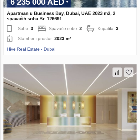
6 235 000 AED
Apartman u Business Bay, Dubai, UAE 2023 m2, 2
spavaćih soba Br. 126691
Sobe:
3
Spavaće sobe:
2
Kupatila:
3
Stambeni prostor:
2023 m²
Hive Real Estate - Dubai