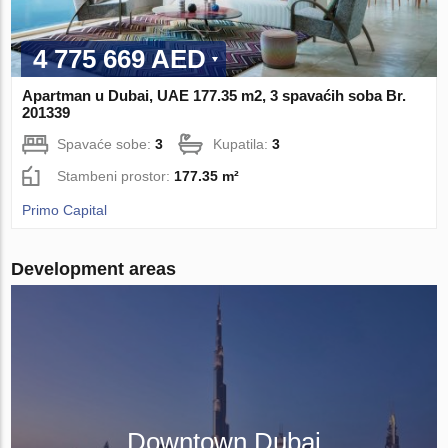
4 775 669 AED
Apartman u Dubai, UAE 177.35 m2, 3 spavaćih soba Br.
201339
Spavaće sobe:
3
Kupatila:
3
Stambeni prostor:
177.35 m²
Primo Capital
Development areas
Downtown Dubai