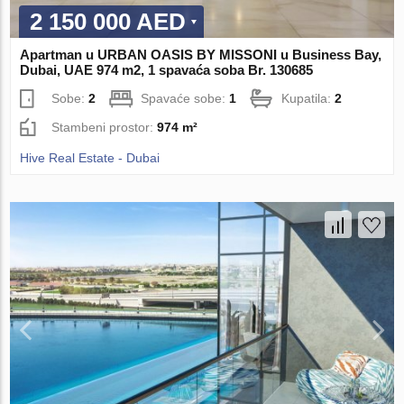
2 150 000 AED
Apartman u URBAN OASIS BY MISSONI u Business Bay,
Dubai, UAE 974 m2, 1 spavaća soba Br. 130685
Sobe:
2
Spavaće sobe:
1
Kupatila:
2
Stambeni prostor:
974 m²
Hive Real Estate - Dubai