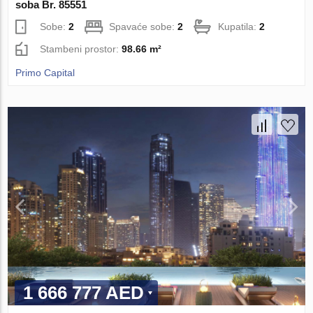
soba Br. 85551
Sobe:
2
Spavaće sobe:
2
Kupatila:
2
Stambeni prostor:
98.66 m²
Primo Capital
1 666 777 AED