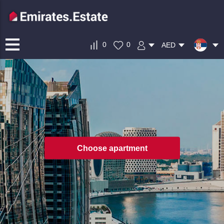
0
0
AED
Choose apartment