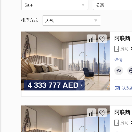
Sale
公寓
排序方式
人气
阿联酋 D
房间:
详情
4 333 777 AED
联系
阿联酋 D
房间: