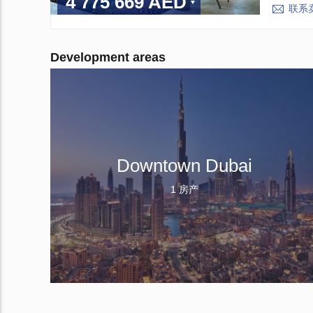
4 775 669 AED
联系
Development areas
Downtown Dubai
1 房产