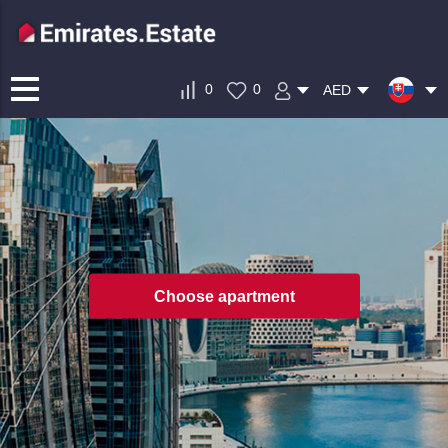
0
0
AED
Choose apartment