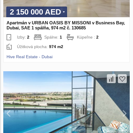
2 150 000 AED
Apartmán v URBAN OASIS BY MISSONI v Business Bay,
Dubai, SAE 1 spálňa, 974 m2 č. 130685
Izby:
2
Spálne:
1
Kúpeľne :
2
Úžitková plocha:
974 m2
Hive Real Estate - Dubai