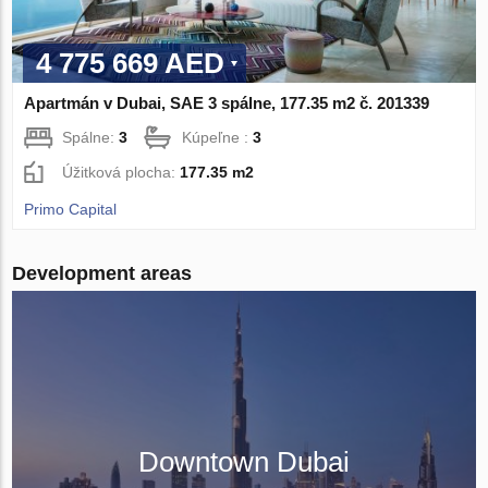
4 775 669 AED
Apartmán v Dubai, SAE 3 spálne, 177.35 m2 č. 201339
Spálne:
3
Kúpeľne :
3
Úžitková plocha:
177.35 m2
Primo Capital
Development areas
Downtown Dubai