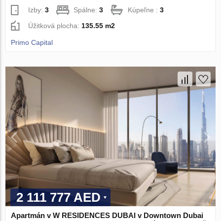
Izby:
3
Spálne:
3
Kúpeľne :
3
Úžitková plocha:
135.55 m2
Primo Capital
2 111 777 AED
Apartmán v W RESIDENCES DUBAI v Downtown Dubai