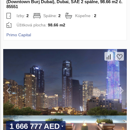
(Downtown Burj Dubai), Dubai, SAE 2 spálne, 98.66 m2 č.
85551
Izby:
2
Spálne:
2
Kúpeľne :
2
Úžitková plocha:
98.66 m2
Primo Capital
1 666 777 AED