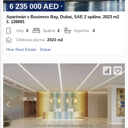
6 235 000 AED
Apartmán v Business Bay, Dubai, SAE 2 spálne, 2023 m2
č. 126691
Izby:
3
Spálne:
2
Kúpeľne :
3
Úžitková plocha:
2023 m2
Hive Real Estate - Dubai