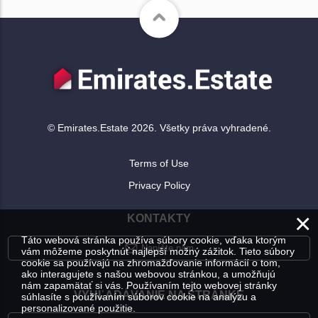
© Emirates.Estate 2026. Všetky práva vyhradené.
Terms of Use
Privacy Policy
×
KONTAKTY
Táto webová stránka používa súbory cookie, vďaka ktorým
Napíšte nám
vám môžeme poskytnúť najlepší možný zážitok. Tieto súbory
cookie sa používajú na zhromažďovanie informácií o tom,
ako interagujete s našou webovou stránkou, a umožňujú
nám zapamätať si vás. Používaním tejto webovej stránky
VYHĽADÁVANIE NA STRÁNKE
súhlasíte s používaním súborov cookie na analýzu a
personalizované použitie.