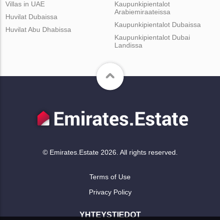
Villas in UAE
Kaupunkipientalot
Arabiemiraateissa
Huvilat Dubaissa
Kaupunkipientalot Dubaissa
Huvilat Abu Dhabissa
Kaupunkipientalot Dubai
Landissa
© Emirates.Estate 2026. All rights reserved.
Terms of Use
Privacy Policy
YHTEYSTIEDOT