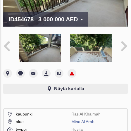
ID454678
3 000 000 AED
Näytä kartalla
kaupunki
Ras Al Khaimah
alue
Mina Al Arab
tyyppi
Huvila