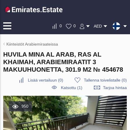
0
0
AED
Kiinteistöt Arabiemiraateissa
HUVILA MINA AL ARAB, RAS AL
KHAIMAH, ARABIEMIRAATIT 3
MAKUUHUONETTA, 301.9 M2 № 454678
Lisää vertailuun
(
0
)
Tallenna toivelistalle
(
0
)
Katsottu (1)
Tarjoa hintaa
950