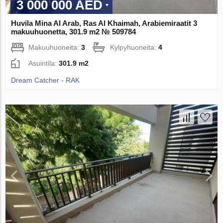
3 000 000 AED
Huvila Mina Al Arab, Ras Al Khaimah, Arabiemiraatit 3
makuuhuonetta, 301.9 m2 № 509784
Makuuhuoneita:
3
Kylpyhuoneita:
4
Asuintila:
301.9 m2
Dream Catcher - RAK