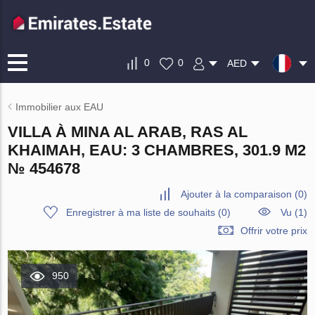
0
0
AED
Immobilier aux EAU
VILLA À MINA AL ARAB, RAS AL
KHAIMAH, EAU: 3 CHAMBRES, 301.9 M2
№ 454678
Ajouter à la comparaison
(
0
)
Enregistrer à ma liste de souhaits
(
0
)
Vu (1)
Offrir votre prix
950