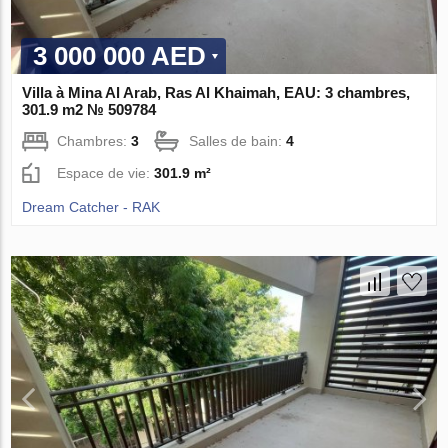
3 000 000 AED
Villa à Mina Al Arab, Ras Al Khaimah, EAU: 3 chambres,
301.9 m2 № 509784
Chambres:
3
Salles de bain:
4
Espace de vie:
301.9 m²
Dream Catcher - RAK