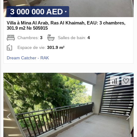
3 000 000 AED
Villa à Mina Al Arab, Ras Al Khaimah, EAU: 3 chambres,
301.9 m2 № 505915
Chambres:
3
Salles de bain:
4
Espace de vie:
301.9 m²
Dream Catcher - RAK