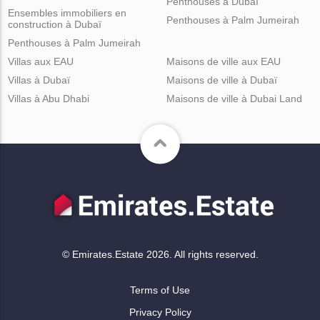
Penthouses à Dubaï
Ensembles immobiliers en
Penthouses à Palm Jumeirah
construction à Dubaï
Penthouses à Palm Jumeirah
Villas aux EAU
Maisons de ville aux EAU
Villas à Dubaï
Maisons de ville à Dubaï
Villas à Abu Dhabi
Maisons de ville à Dubai Land
© Emirates.Estate 2026. All rights reserved.
Terms of Use
Privacy Policy