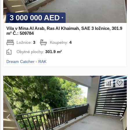
3 000 000 AED
Vila v Mina Al Arab, Ras Al Khaimah, SAE 3 ložnice, 301.9
m² Č.: 509784
Ložnice:
3
Koupelny:
4
Obytné plochy:
301.9 m²
Dream Catcher - RAK