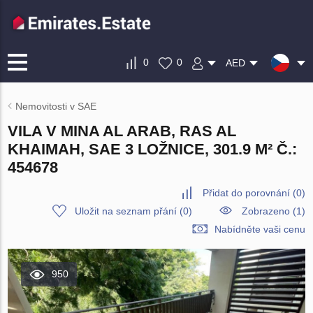
0
0
AED
Nemovitosti v SAE
VILA V MINA AL ARAB, RAS AL
KHAIMAH, SAE 3 LOŽNICE, 301.9 M² Č.:
454678
Přidat do porovnání
(
0
)
Uložit na seznam přání
(
0
)
Zobrazeno (1)
Nabídněte vaši cenu
950