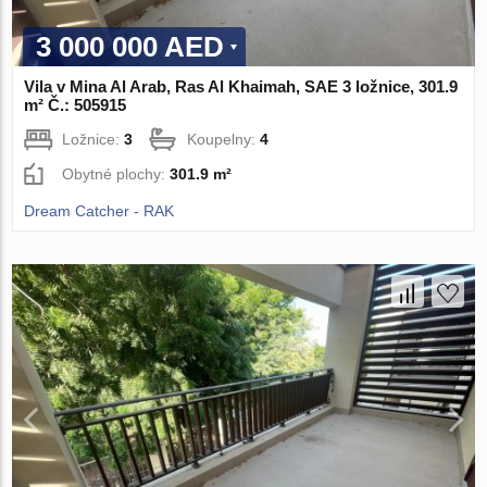
3 000 000 AED
Vila v Mina Al Arab, Ras Al Khaimah, SAE 3 ložnice, 301.9
m² Č.: 505915
Ložnice:
3
Koupelny:
4
Obytné plochy:
301.9 m²
Dream Catcher - RAK