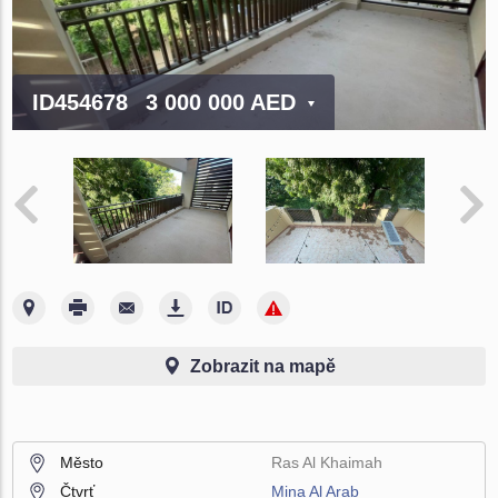
ID454678
3 000 000 AED
Zobrazit na mapě
Město
Ras Al Khaimah
Čtvrť
Mina Al Arab