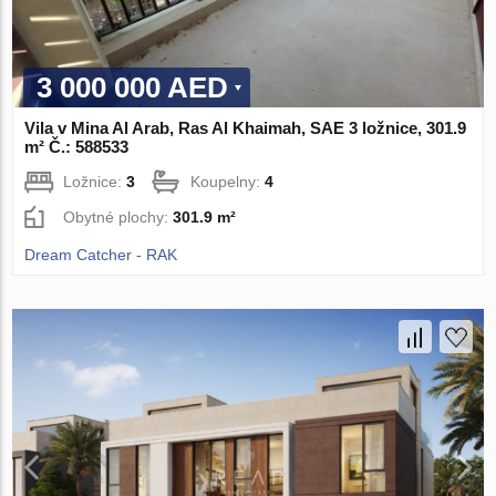
3 000 000 AED
Vila v Mina Al Arab, Ras Al Khaimah, SAE 3 ložnice, 301.9
m² Č.: 588533
Ložnice:
3
Koupelny:
4
Obytné plochy:
301.9 m²
Dream Catcher - RAK