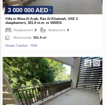
3 000 000 AED
Villa in Mina Al Arab, Ras Al Khaimah, VAE 3
slaapkamers, 301.9 vr.m. nr 505915
Slaapkamers:
3
Badkamers:
4
Woonruimte:
301.9 m²
Dream Catcher - RAK