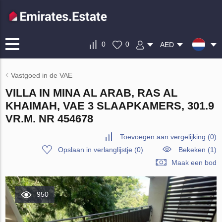
0
0
AED
Vastgoed in de VAE
VILLA IN MINA AL ARAB, RAS AL
KHAIMAH, VAE 3 SLAAPKAMERS, 301.9
VR.M. NR 454678
Toevoegen aan vergelijking
(
0
)
Opslaan in verlanglijstje
(
0
)
Bekeken (1)
Maak een bod
950