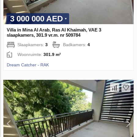
3 000 000 AED
Villa in Mina Al Arab, Ras Al Khaimah, VAE 3
slaapkamers, 301.9 vr.m. nr 509784
Slaapkamers:
3
Badkamers:
4
Woonruimte:
301.9 m²
Dream Catcher - RAK