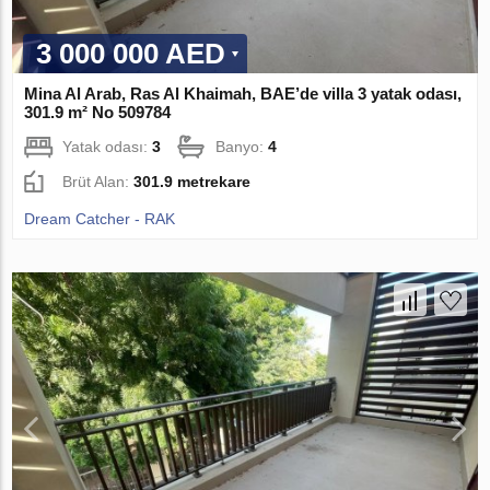
3 000 000 AED
Mina Al Arab, Ras Al Khaimah, BAE’de villa 3 yatak odası,
301.9 m² No 509784
Yatak odası:
3
Banyo:
4
Brüt Alan:
301.9 metrekare
Dream Catcher - RAK