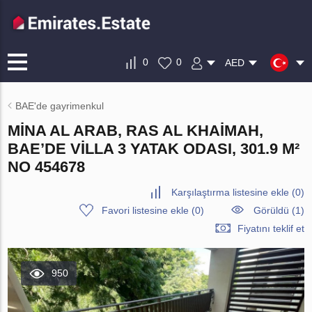
0
0
AED
BAE'de gayrimenkul
MINA AL ARAB, RAS AL KHAIMAH,
BAE’DE VILLA 3 YATAK ODASI, 301.9 M²
NO 454678
Karşılaştırma listesine ekle
(
0
)
Favori listesine ekle
(
0
)
Görüldü (1)
Fiyatını teklif et
950