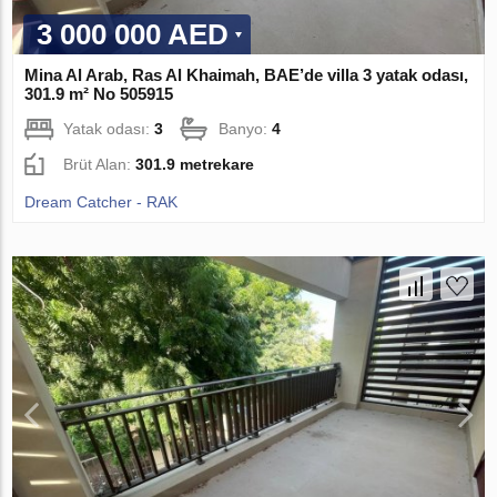
3 000 000 AED
Mina Al Arab, Ras Al Khaimah, BAE’de villa 3 yatak odası,
301.9 m² No 505915
Yatak odası:
3
Banyo:
4
Brüt Alan:
301.9 metrekare
Dream Catcher - RAK