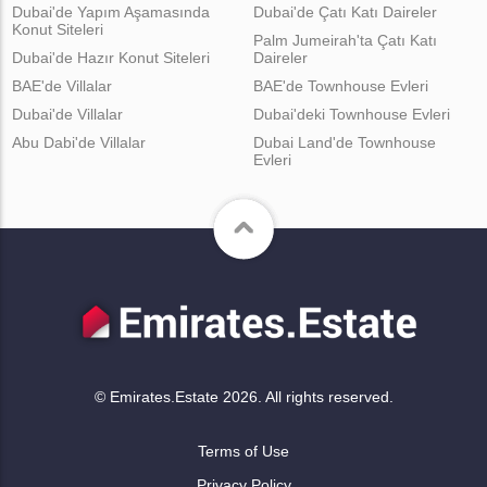
Dubai'de Yapım Aşamasında
Dubai'de Çatı Katı Daireler
Konut Siteleri
Palm Jumeirah'ta Çatı Katı
Dubai'de Hazır Konut Siteleri
Daireler
BAE'de Villalar
BAE'de Townhouse Evleri
Dubai'de Villalar
Dubai'deki Townhouse Evleri
Abu Dabi'de Villalar
Dubai Land'de Townhouse
Evleri
© Emirates.Estate 2026. All rights reserved.
Terms of Use
Privacy Policy