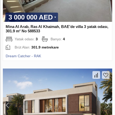
3 000 000 AED
Mina Al Arab, Ras Al Khaimah, BAE’de villa 3 yatak odası,
301.9 m² No 588533
Yatak odası:
3
Banyo:
4
Brüt Alan:
301.9 metrekare
Dream Catcher - RAK