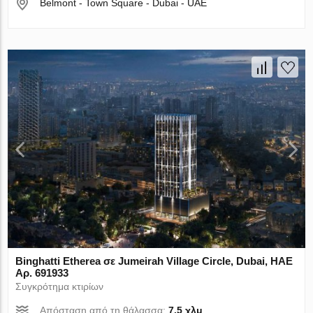
Belmont - Town Square - Dubai - UAE
Binghatti Etherea σε Jumeirah Village Circle, Dubai, ΗΑΕ
Αρ. 691933
Συγκρότημα κτιρίων
Απόσταση από τη θάλασσα:
7.5 χλμ