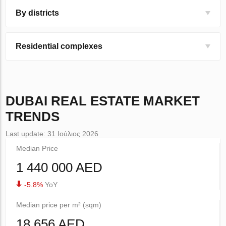
By districts
Residential complexes
DUBAI
REAL ESTATE MARKET
TRENDS
Last update: 31 Ιούλιος 2026
Median Price
1 440 000 AED
-5.8%
YoY
Median price per m² (sqm)
18 656 AED