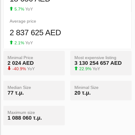
5.7%
YoY
Average price
2 837 625 AED
2.1%
YoY
Minimal Price
Most expensive listing
2 024 AED
3 130 254 657 AED
-40.9%
YoY
22.9%
YoY
Median Size
Minimal Size
77 τ.μ.
20 τ.μ.
Maximum size
1 088 060 τ.μ.