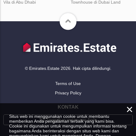
Vila di Abu Dhabi
Townhouse di Dubai Land
© Emirates.Estate 2026. Hak cipta dilindungi.
Terms of Use
Privacy Policy
×
KONTAK
Situs web ini menggunakan cookie untuk membantu
Tinggalkan pertanyaan Anda
memberikan Anda pengalaman terbaik yang kami bisa.
Cookie ini digunakan untuk mengumpulkan informasi tentang
bagaimana Anda berinteraksi dengan situs web kami dan
memungkinkan kami untuk mengingat Anda. Dengan