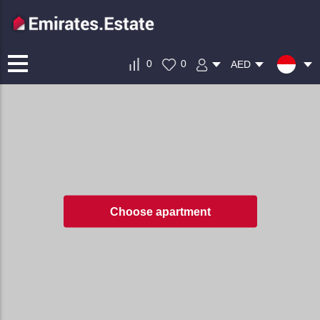
0
0
AED
Choose apartment