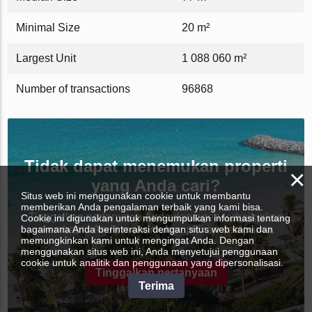
Minimal Size
20 m²
Largest Unit
1 088 060 m²
Number of transactions
96868
Tidak dapat menemukan properti
×
yang Anda cari?
Situs web ini menggunakan cookie untuk membantu
memberikan Anda pengalaman terbaik yang kami bisa.
Tinggalkan pertanyaan Anda dan agen terbaik akan
Cookie ini digunakan untuk mengumpulkan informasi tentang
bagaimana Anda berinteraksi dengan situs web kami dan
membantu Anda menemukan pilihan sempurna.
memungkinkan kami untuk mengingat Anda. Dengan
menggunakan situs web ini, Anda menyetujui penggunaan
cookie untuk analitik dan penggunaan yang dipersonalisasi.
Tinggalkan pertanyaan
Terima