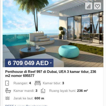
6 709 049 AED
Penthouse di Reef 997 di Dubai, UEA 3 kamar tidur, 236
m2 nomor 695577
Ruangan:
4
Kamar tidur:
3
Kamar mandi:
3
Ruang layak huni:
236 m²
Jarak ke laut:
600 m