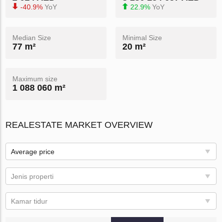
-40.9%
YoY
22.9%
YoY
Median Size
Minimal Size
77 m²
20 m²
Maximum size
1 088 060 m²
REALESTATE MARKET OVERVIEW
Average price
Jenis properti
Kamar tidur