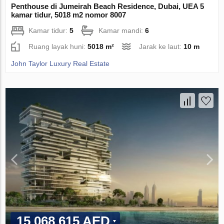
Penthouse di Jumeirah Beach Residence, Dubai, UEA 5
kamar tidur, 5018 m2 nomor 8007
Kamar tidur:
5
Kamar mandi:
6
Ruang layak huni:
5018 m²
Jarak ke laut:
10 m
John Taylor Luxury Real Estate
15 068 615 AED