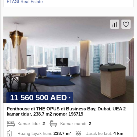
ETAGI Real Estate
11 560 500 AED
Penthouse di THE OPUS di Business Bay, Dubai, UEA 2
kamar tidur, 238.7 m2 nomor 196719
Kamar tidur:
2
Kamar mandi:
2
Ruang layak huni:
238.7 m²
Jarak ke laut:
4 km