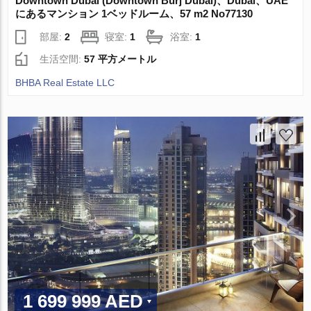
Downtown Dubai (Downtown Burj Dubai)、Dubai、UAE
にあるマンション 1ベッドルーム、57 m2 No77130
部屋:
2
寝室:
1
浴室:
1
生活空間:
57 平方メートル
BHBA Real Estate LLC
1 699 999 AED