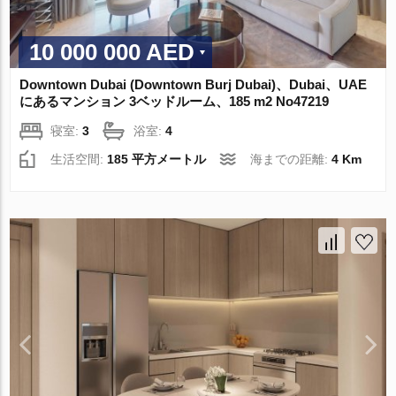
10 000 000 AED
Downtown Dubai (Downtown Burj Dubai)、Dubai、UAE
にあるマンション 3ベッドルーム、185 m2 No47219
寝室:
3
浴室:
4
生活空間:
185 平方メートル
海までの距離:
4 Km