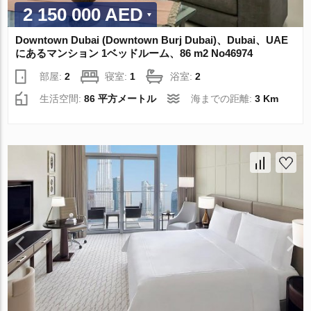
2 150 000 AED
Downtown Dubai (Downtown Burj Dubai)、Dubai、UAE
にあるマンション 1ベッドルーム、86 m2 No46974
部屋:
2
寝室:
1
浴室:
2
生活空間:
86 平方メートル
海までの距離:
3 Km