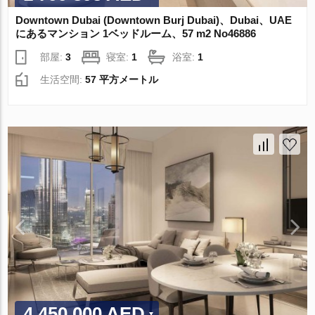
Downtown Dubai (Downtown Burj Dubai)、Dubai、UAE
にあるマンション 1ベッドルーム、57 m2 No46886
部屋:
3
寝室:
1
浴室:
1
生活空間:
57 平方メートル
4 450 000 AED