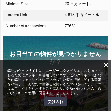
20 平方メートル
Minimal Size
4 618 平方メートル
Largest Unit
Number of transactions
77631
お目当ての物件が見つかりません
か？
×
弊社のウェブサイトは、ユーザーエクスペリエンスを向上さ
お問い合わせ頂いたら弊社スタッフから折り返しご連
せるためにクッキーを使用しています。このクッキーはあな
絡させて頂きます。
たが弊社ウェブサイトにアクセスした時の行動に関する情報
を収集して、あなたの情報を記憶するためのものです。この
ウェブサイトを利用することにより、分析や個人利用のため
のクッキーの使用に同意することになります。
お問い合わせ
受け入れ