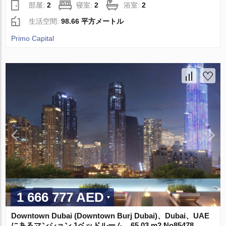
部屋:
2
寝室:
2
浴室:
2
生活空間:
98.66 平方メートル
Primo Capital
1 666 777 AED
Downtown Dubai (Downtown Burj Dubai)、Dubai、UAE
にあるマンション 1ベッドルーム、65.03 m2 No85478