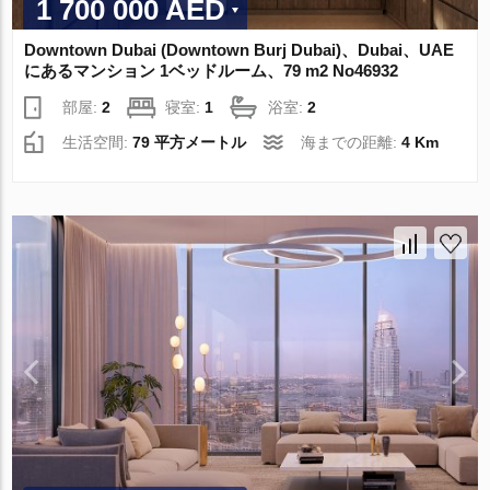
1 700 000 AED
Downtown Dubai (Downtown Burj Dubai)、Dubai、UAE
にあるマンション 1ベッドルーム、79 m2 No46932
部屋:
2
寝室:
1
浴室:
2
生活空間:
79 平方メートル
海までの距離:
4 Km