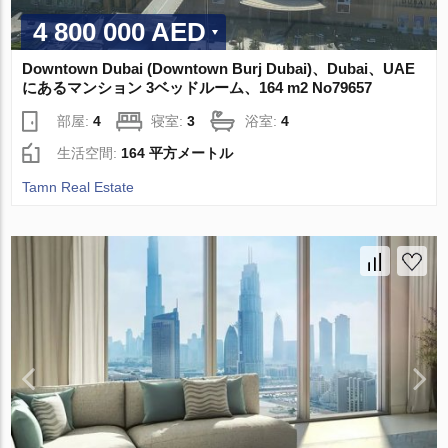
4 800 000 AED
Downtown Dubai (Downtown Burj Dubai)、Dubai、UAE
にあるマンション 3ベッドルーム、164 m2 No79657
部屋:
4
寝室:
3
浴室:
4
生活空間:
164 平方メートル
Tamn Real Estate