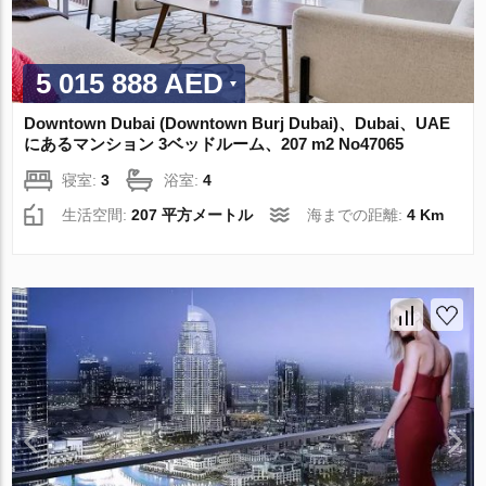
5 015 888 AED
Downtown Dubai (Downtown Burj Dubai)、Dubai、UAE
にあるマンション 3ベッドルーム、207 m2 No47065
寝室:
3
浴室:
4
生活空間:
207 平方メートル
海までの距離:
4 Km