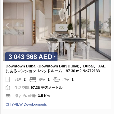
3 043 368 AED
Downtown Dubai (Downtown Burj Dubai)、Dubai、UAE
にあるマンション 1ベッドルーム、97.36 m2 No712133
部屋:
2
寝室:
1
浴室:
1
生活空間:
97.36 平方メートル
海までの距離:
3.5 Km
CITYVIEW Developments