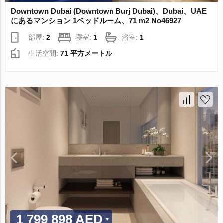
Downtown Dubai (Downtown Burj Dubai)、Dubai、UAE
にあるマンション 1ベッドルーム、71 m2 No46927
部屋:
2
寝室:
1
浴室:
1
生活空間:
71 平方メートル
1 799 898 AED