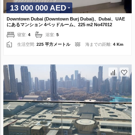
13 000 000 AED
Downtown Dubai (Downtown Burj Dubai)、Dubai、UAE
にあるマンション 4ベッドルーム、225 m2 No47012
寝室:
4
浴室:
5
生活空間:
225 平方メートル
海までの距離:
4 Km