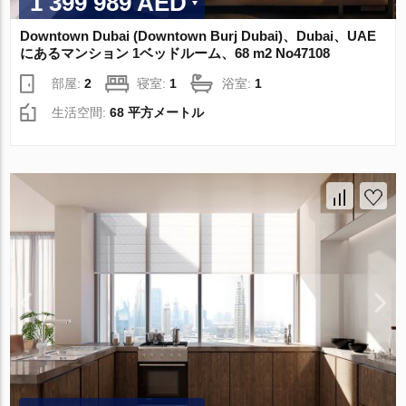
1 399 989 AED
Downtown Dubai (Downtown Burj Dubai)、Dubai、UAE
にあるマンション 1ベッドルーム、68 m2 No47108
部屋:
2
寝室:
1
浴室:
1
生活空間:
68 平方メートル