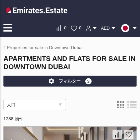
0
0
AED
Properties for sale in Downtown Dubai
APARTMENTS AND FLATS FOR SALE IN
DOWNTOWN DUBAI
フィルター
3
人口
1288 物件