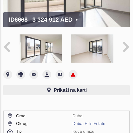
ID6668
3 324 912 AED
Prikaži na karti
Grad
Dubai
Okrug
Dubai Hills Estate
Tip
Kuća u nizu