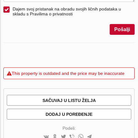
Dajem svoj pristanak na obradu svojih ličnih podataka u
skladu s Pravilima o privatnosti
Pošalji
This property is outdated and the price may be inaccurate
SAČUVAJ U LISTU ŽELJA
DODAJ U POREĐENJE
Podeli: