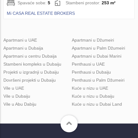
Spavaće sobe:
5
Stambeni prostor:
253 m²
Mi CASA REAL ESTATE BROKERS
Apartmani u UAE
Apartmani u Džumeiri
Apartmani u Dubaija
Apartmani u Palm Džumeiri
Apartmani u centru Dubaija
Apartmani u Dubai Marini
Stambeni kompleks u Dubaiju
Penthausi u UAE
Projekti u izgradnji u Dubaiju
Penthausi u Dubaiju
Dovršeni projekti u Dubaiju
Penthausi u Palm Džumeiri
Vile u UAE
Kuće u nizu u UAE
Vile u Dubaiju
Kuće u nizu u Dubaiju
Vile u Abu Dabiju
Kuće u nizu u Dubai Land