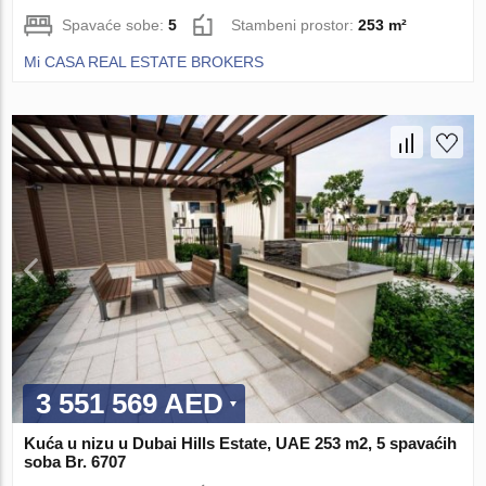
Spavaće sobe:
5
Stambeni prostor:
253 m²
Mi CASA REAL ESTATE BROKERS
3 551 569 AED
Kuća u nizu u Dubai Hills Estate, UAE 253 m2, 5 spavaćih
soba Br. 6707