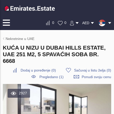
0
0
AED
Nekretnine u UAE
KUĆA U NIZU U DUBAI HILLS ESTATE,
UAE 251 M2, 5 SPAVAĆIH SOBA BR.
6668
Dodaj u poređenje
(
0
)
Sačuvaj u listu želja
(
0
)
Pregledano (1)
Ponudi svoju cenu
2927