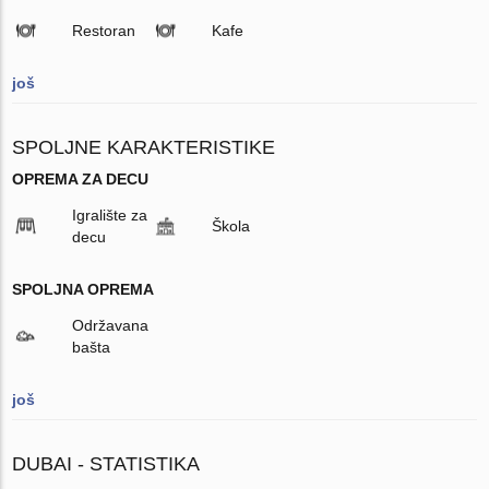
Restoran
Kafe
još
SPOLJNE KARAKTERISTIKE
OPREMA ZA DECU
Igralište za
Škola
decu
SPOLJNA OPREMA
Održavana
bašta
još
DUBAI - STATISTIKA