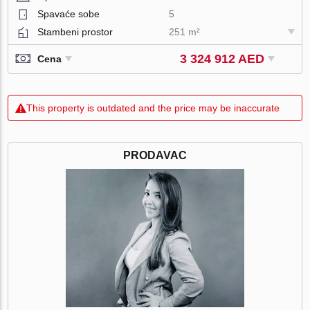
Spavaće sobe
5
Stambeni prostor
251 m²
3 324 912 AED
Cena
This property is outdated and the price may be inaccurate
PRODAVAC