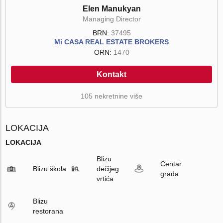
Elen Manukyan
Managing Director
BRN:
37495
Mi CASA REAL ESTATE BROKERS
ORN:
1470
Kontakt
105 nekretnine više
LOKACIJA
LOKACIJA
Blizu
Centar
Blizu škola
dečijeg
grada
vrtića
Blizu
restorana