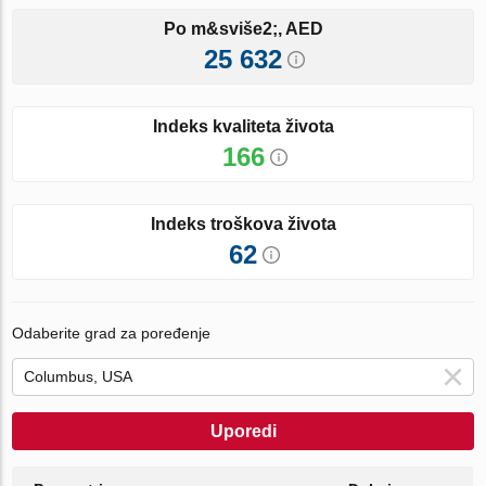
Po m&sviše2;, AED
25 632
Indeks kvaliteta života
166
Indeks troškova života
62
Odaberite grad za poređenje
Uporedi