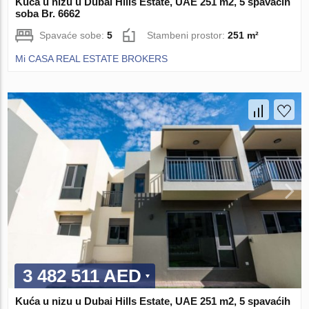
Kuća u nizu u Dubai Hills Estate, UAE 251 m2, 5 spavaćih
soba Br. 6662
Spavaće sobe:
5
Stambeni prostor:
251 m²
Mi CASA REAL ESTATE BROKERS
3 482 511 AED
Kuća u nizu u Dubai Hills Estate, UAE 251 m2, 5 spavaćih