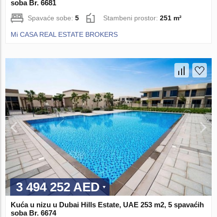
soba Br. 6681
Spavaće sobe:
5
Stambeni prostor:
251 m²
Mi CASA REAL ESTATE BROKERS
3 494 252 AED
Kuća u nizu u Dubai Hills Estate, UAE 253 m2, 5 spavaćih
soba Br. 6674