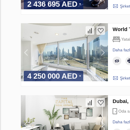
2 436 695 AED
Şirket
World 
Yata
Daha faz
4 250 000 AED
Şirket
Dubai,
Oda s
Daha faz