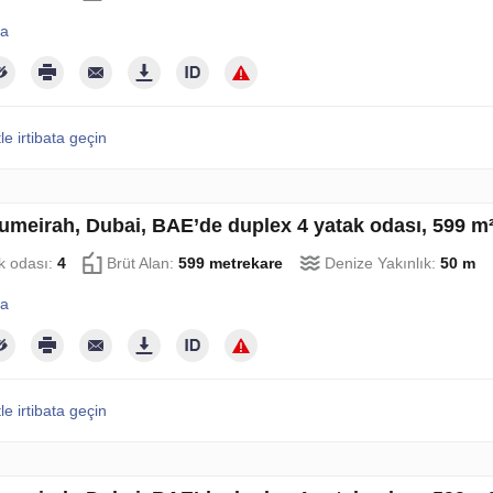
la
le irtibata geçin
umeirah, Dubai, BAE’de duplex 4 yatak odası, 599 m
k odası:
4
Brüt Alan:
599 metrekare
Denize Yakınlık:
50 m
la
le irtibata geçin