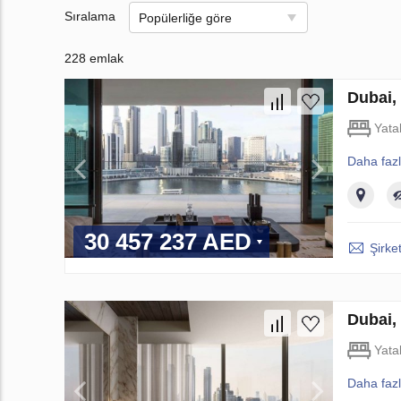
Sıralama
Popülerliğe göre
228 emlak
Dubai,
Yata
Daha faz
30 457 237 AED
Şirket
Dubai,
Yata
Daha faz