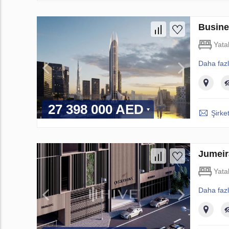
Busine
Yata
Daha faz
27 398 000 AED
Şirket
Jumeir
Yata
Daha faz