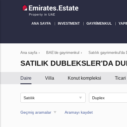
Property in UAE
ANA SAYFA
INVESTMENT
GAYRIMENKUL
YAPI
Ana sayfa
›
BAE'de gayrimenkul
›
Satılık gayrimenkul'da 
SATILIK DUBLEKSLER'DA DU
Daire
Villa
Konut kompleksi
Ticar
Satılık
Duplex
Geçmiş aramalar
Aramayı kaydet