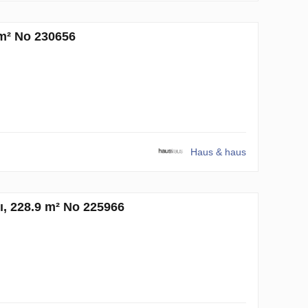
 m² No 230656
Haus & haus
ı, 228.9 m² No 225966