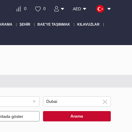
0
0
AED
 ARAMA
ŞEHIR
BAE'YE TAŞINMAK
KILAVUZLAR
Arama
ritada göster