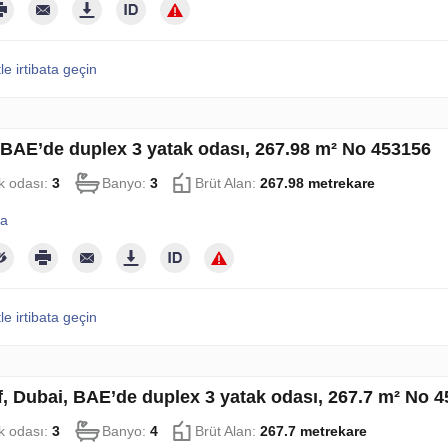
le irtibata geçin
 BAE’de duplex 3 yatak odası, 267.98 m² No 453156
k odası:
3
Banyo:
3
Brüt Alan:
267.98 metrekare
la
le irtibata geçin
af, Dubai, BAE’de duplex 3 yatak odası, 267.7 m² No 
k odası:
3
Banyo:
4
Brüt Alan:
267.7 metrekare