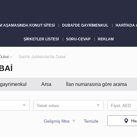
M AŞAMASINDA KONUT SITESI
DUBAI'DE GAYRIMENKUL
HARITADA
ŞIRKETLER LISTESI
SORU-CEVAP
REKLAM
Dubai
›
Satılık dubleksler'da Dubai
BAI
i gayrimenkul
Arsa
İlan numarasına göre arama
Yatak odası
Fiyat, AED
Ha
Gelişmiş filtre
Temizle