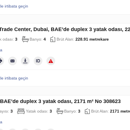
le irtibata geçin
Trade Center, Dubai, BAE’de duplex 3 yatak odası, 2
k odası:
3
Banyo:
4
Brüt Alan:
228.91 metrekare
la
le irtibata geçin
 BAE’de duplex 3 yatak odası, 2171 m² No 308623
ayısı:
3
Yatak odası:
3
Banyo:
3
Brüt Alan:
2171 metr
la