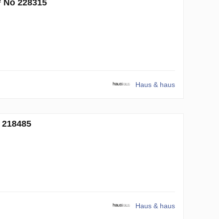
² No 228315
Haus & haus
o 218485
Haus & haus