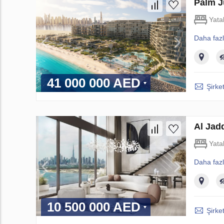
Palm J
Yata
Daha faz
41 000 000 AED
Şirket
Al Jad
Yata
Daha faz
10 500 000 AED
Şirket