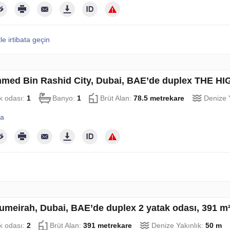
le irtibata geçin
ed Bin Rashid City, Dubai, BAE’de duplex THE HIG
k odası:
1
Banyo:
1
Brüt Alan:
78.5 metrekare
Denize 
la
umeirah, Dubai, BAE’de duplex 2 yatak odası, 391 m
k odası:
2
Brüt Alan:
391 metrekare
Denize Yakınlık:
50 m