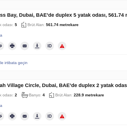
ss Bay, Dubai, BAE’de duplex 5 yatak odası, 561.74
k odası:
5
Brüt Alan:
561.74 metrekare
la
le irtibata geçin
ah Village Circle, Dubai, BAE’de duplex 2 yatak odas
k odası:
2
Banyo:
4
Brüt Alan:
228.9 metrekare
la