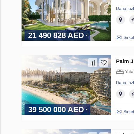
Daha faz
21 490 828 AED
Şirket
Palm J
Yata
Daha faz
39 500 000 AED
Şirket