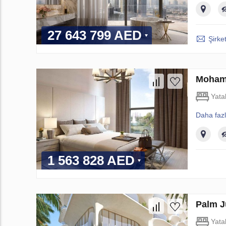
27 643 799 AED
Şirket
Mohamm
Yata
Daha faz
1 563 828 AED
Palm J
Yata