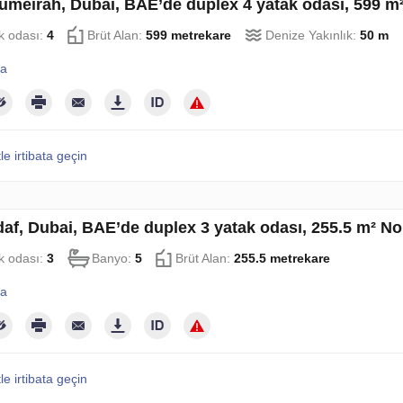
umeirah, Dubai, BAE’de duplex 4 yatak odası, 599 m
k odası:
4
Brüt Alan:
599 metrekare
Denize Yakınlık:
50 m
la
le irtibata geçin
daf, Dubai, BAE’de duplex 3 yatak odası, 255.5 m² N
k odası:
3
Banyo:
5
Brüt Alan:
255.5 metrekare
la
le irtibata geçin