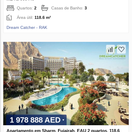
Quartos:
2
Casas de Banho:
3
Área útil:
118.6 m²
Dream Catcher - RAK
1 978 888 AED
Apartamento em Sharm, Fujairah, EAU 2 quartos, 118.6