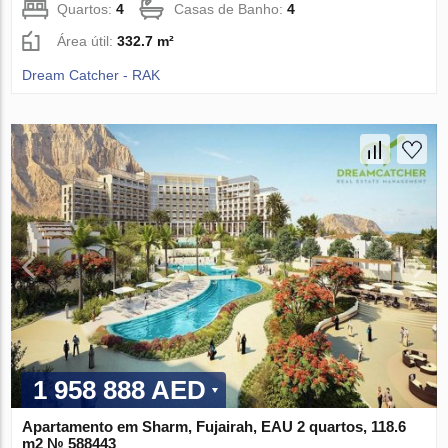
Quartos:
4
Casas de Banho:
4
Área útil:
332.7 m²
Dream Catcher - RAK
1 958 888 AED
Apartamento em Sharm, Fujairah, EAU 2 quartos, 118.6
m2 № 588443