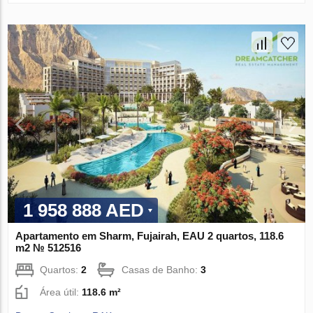
1 958 888 AED
Apartamento em Sharm, Fujairah, EAU 2 quartos, 118.6
m2 № 512516
Quartos:
2
Casas de Banho:
3
Área útil:
118.6 m²