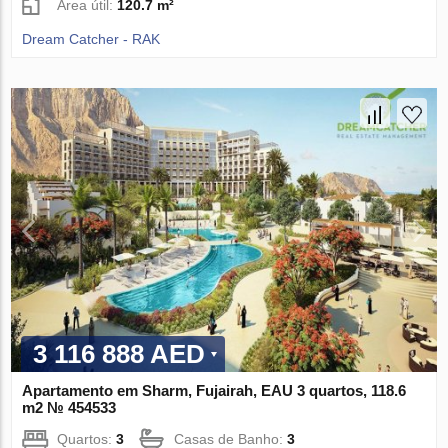
Área útil:
120.7 m²
Dream Catcher - RAK
3 116 888 AED
Apartamento em Sharm, Fujairah, EAU 3 quartos, 118.6
m2 № 454533
Quartos:
3
Casas de Banho:
3