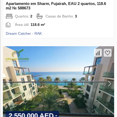
Apartamento em Sharm, Fujairah, EAU 2 quartos, 118.6
m2 № 588673
Quartos:
2
Casas de Banho:
3
Área útil:
118.6 m²
Dream Catcher - RAK
2 550 000 AED