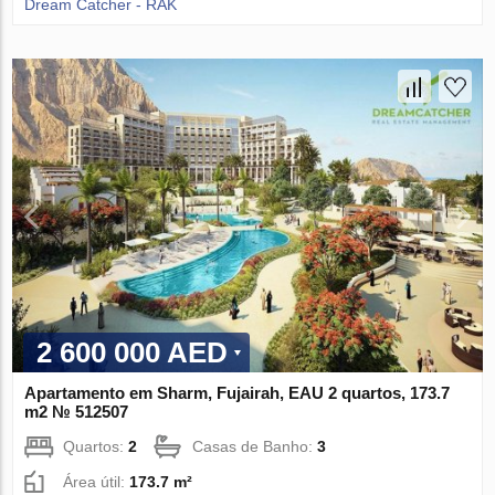
Dream Catcher - RAK
2 600 000 AED
Apartamento em Sharm, Fujairah, EAU 2 quartos, 173.7
m2 № 512507
Quartos:
2
Casas de Banho:
3
Área útil:
173.7 m²