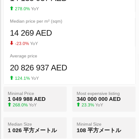
278.0%
YoY
Median price per m² (sqm)
14 269 AED
-23.0%
YoY
Average price
20 826 937 AED
124.1%
YoY
Minimal Price
Most expensive listing
1 049 988 AED
340 000 000 AED
268.0%
YoY
23.3%
YoY
Median Size
Minimal Size
1 026 平方メートル
108 平方メートル