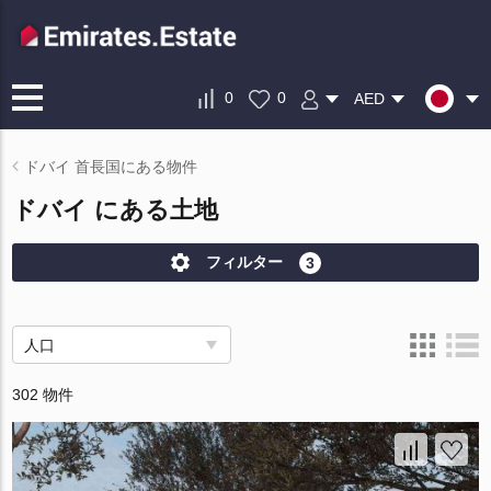
0
0
AED
ドバイ 首長国にある物件
ドバイ にある土地
フィルター
3
人口
302 物件