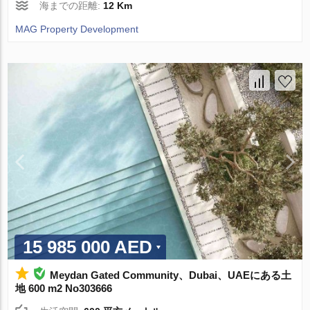
海までの距離:
12 Km
MAG Property Development
15 985 000 AED
Meydan Gated Community、Dubai、UAEにある土
地 600 m2 No303666