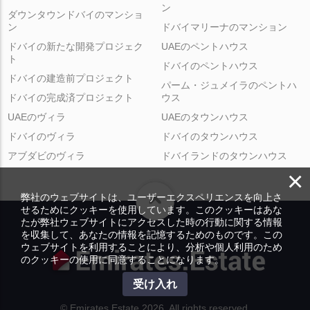
ン
ダウンタウンドバイのマンショ
ン
ドバイマリーナのマンション
ドバイの新たな開発プロジェク
UAEのペントハウス
ト
ドバイのペントハウス
ドバイの建造前プロジェクト
パーム・ジュメイラのペントハ
ドバイの完成済プロジェクト
ウス
UAEのヴィラ
UAEのタウンハウス
ドバイのヴィラ
ドバイのタウンハウス
アブダビのヴィラ
ドバイランドのタウンハウス
×
弊社のウェブサイトは、ユーザーエクスペリエンスを向上さ
せるためにクッキーを使用しています。このクッキーはあな
たが弊社ウェブサイトにアクセスした時の行動に関する情報
を収集して、あなたの情報を記憶するためのものです。この
ウェブサイトを利用することにより、分析や個人利用のため
のクッキーの使用に同意することになります。
受け入れ
© Emirates.Estate 2026. All rights reserved.