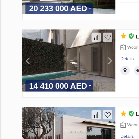
20 233 000 AED
L
Woon
Details
14 410 000 AED
L
Woon
Details