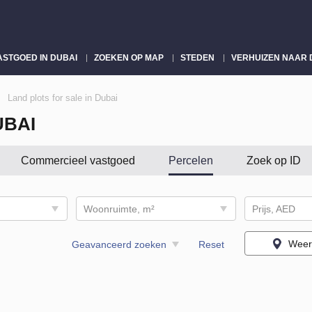
ASTGOED IN DUBAI
ZOEKEN OP MAP
STEDEN
VERHUIZEN NAAR 
Land plots for sale in Dubai
UBAI
Commercieel vastgoed
Percelen
Zoek op ID
Woonruimte, m²
Prijs, AED
Weer
Geavanceerd zoeken
Reset