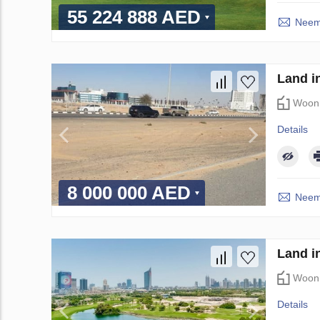
55 224 888 AED
Neem 
Land i
Woon
Details
8 000 000 AED
Neem 
Land i
Woon
Details