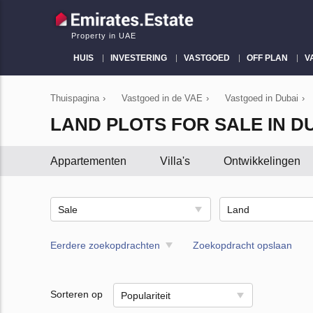
Property in UAE
HUIS
INVESTERING
VASTGOED
OFF PLAN
V
Thuispagina
›
Vastgoed in de VAE
›
Vastgoed in Dubai
›
LAND PLOTS FOR SALE IN D
Appartementen
Villa's
Ontwikkelingen
Sale
Land
Eerdere zoekopdrachten
Zoekopdracht opslaan
Sorteren op
Populariteit