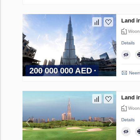
Land i
Woon
Details
200 000 000 AED
Neem 
Land in
Woon
Details