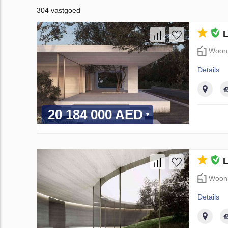
304 vastgoed
L
Woon
Details
20 184 000 AED
L
Woon
Details