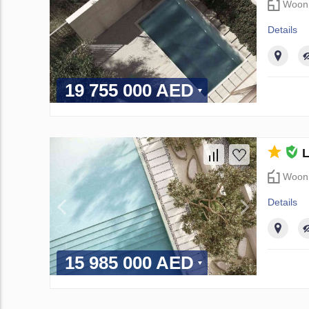
Woon
Details
19 755 000 AED
L
Woon
Details
15 985 000 AED