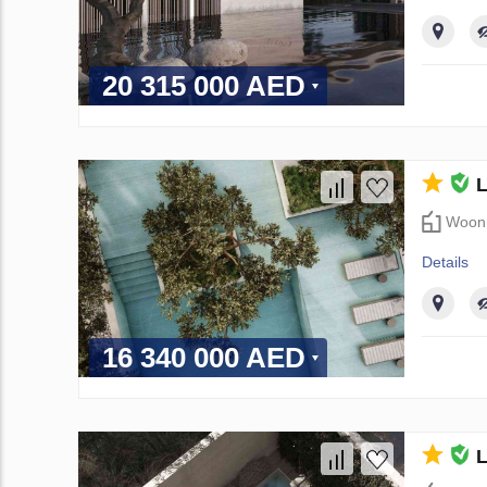
20 315 000 AED
L
Woon
Details
16 340 000 AED
L