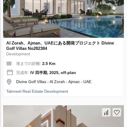
Al Zorah、Ajman、UAEにある開発プロジェクト Divine
Golf Villas No282384
Development
海までの距離:
2.5 Km
完成年:
IV 四半期, 2025, off-plan
Divine Golf Villas - Al Zorah - Ajman - UAE
Takmeel Real Estate Development