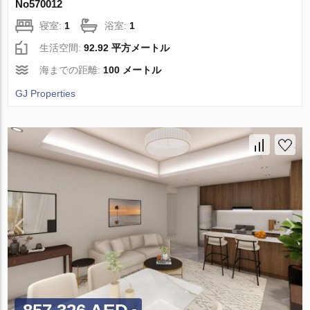
No570012
寝室:
1
浴室:
1
生活空間:
92.92 平方メートル
海までの距離:
100 メートル
GJ Properties