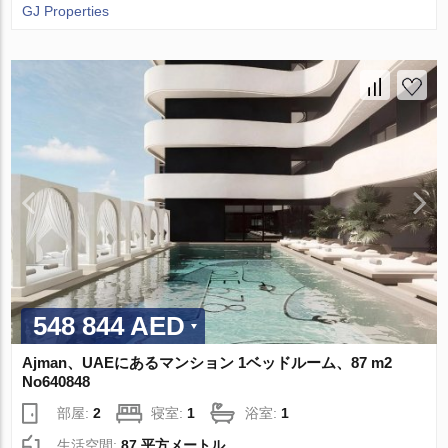
GJ Properties
548 844 AED
Ajman、UAEにあるマンション 1ベッドルーム、87 m2
No640848
部屋:
2
寝室:
1
浴室:
1
生活空間:
87 平方メートル