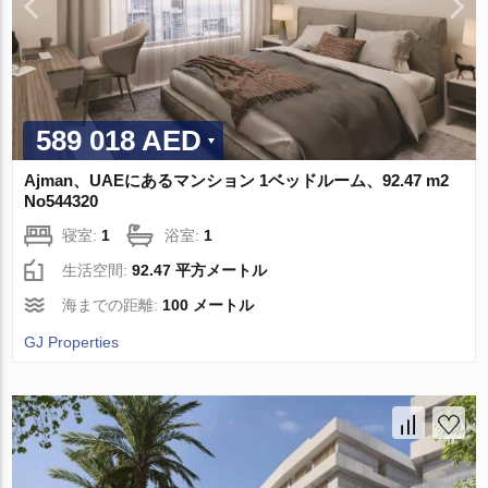
589 018 AED
Ajman、UAEにあるマンション 1ベッドルーム、92.47 m2
No544320
寝室:
1
浴室:
1
生活空間:
92.47 平方メートル
海までの距離:
100 メートル
GJ Properties