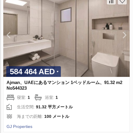
584 464 AED
Ajman、UAEにあるマンション 1ベッドルーム、91.32 m2
No544323
寝室:
1
浴室:
1
生活空間:
91.32 平方メートル
海までの距離:
100 メートル
GJ Properties