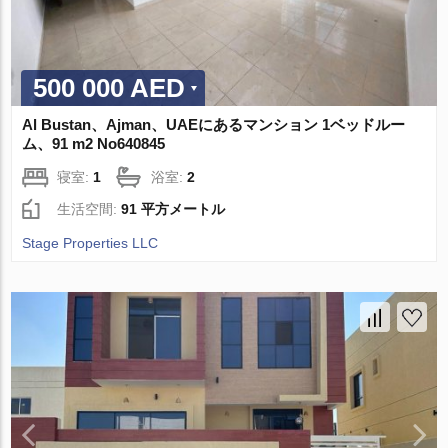
500 000 AED
Al Bustan、Ajman、UAEにあるマンション 1ベッドルー
ム、91 m2 No640845
寝室:
1
浴室:
2
生活空間:
91 平方メートル
Stage Properties LLC