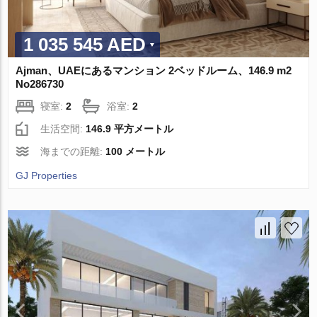
1 035 545 AED
Ajman、UAEにあるマンション 2ベッドルーム、146.9 m2
No286730
寝室:
2
浴室:
2
生活空間:
146.9 平方メートル
海までの距離:
100 メートル
GJ Properties