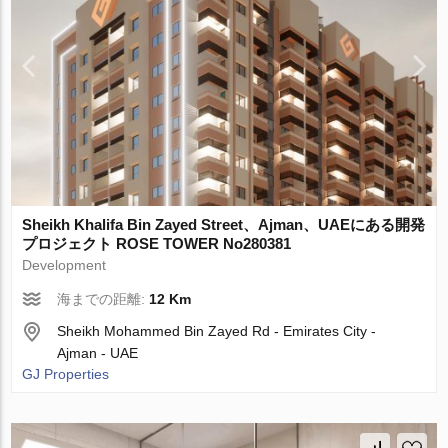
Sheikh Khalifa Bin Zayed Street、Ajman、UAEにある開発
プロジェクト ROSE TOWER No280381
Development
海までの距離:
12 Km
Sheikh Mohammed Bin Zayed Rd - Emirates City -
Ajman - UAE
GJ Properties