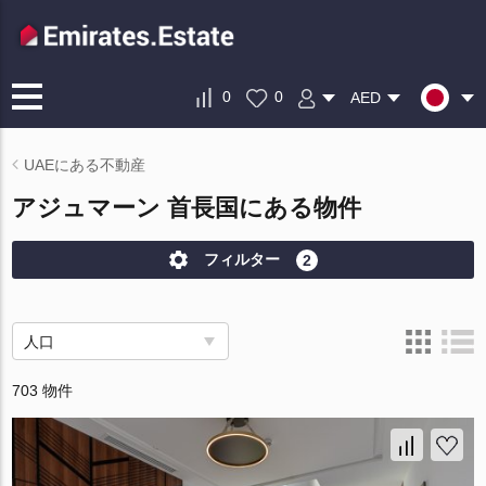
0
0
AED
UAEにある不動産
アジュマーン 首長国にある物件
フィルター
2
人口
703 物件