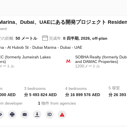
 Marina、Dubai、UAEにある開発プロジェクト Residences
ment
での距離:
50 メートル
完成年:
II 四半期, 2026, off-plan
na - Al Hubob St - Dubai Marina - Dubai - UAE
 (formerly Jumeirah Lakes
SOBHA Realty (formerly Dub
rs)
and DAMAC Properties)
0メートル
1200メートル
5 寝室
om
3 bedrooms
4 bedrooms
 000 AED
分 5 493 824 AED
分 16 899 576 AED
分 26 393
m developer
1
物件 from agencies