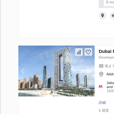
プ
Duba
Develop
海ま
Addr
Jaba
and 
16
詳細
5 寝室