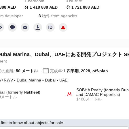
999 寝室
1 bedroom
 888 AED
分 1 418 888 AED
分 1 721 888 AED
m developer
3
物件 from agencies
Dubai Marina、Dubai、UAEにある開発プロジェクト SKYC
ment
での距離:
50 メートル
完成年:
I 四半期, 2028, off-plan
+RWV - Dubai Marina - Dubai - UAE
SOBHA Realty (formerly Dub
hail (formerly Nakheel)
and DAMAC Properties)
00メートル
1400メートル
first to know about objects for sale