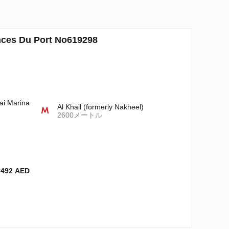
 Du Port No619298
ai Marina
Al Khail (formerly Nakheel)
2600メートル
 492 AED