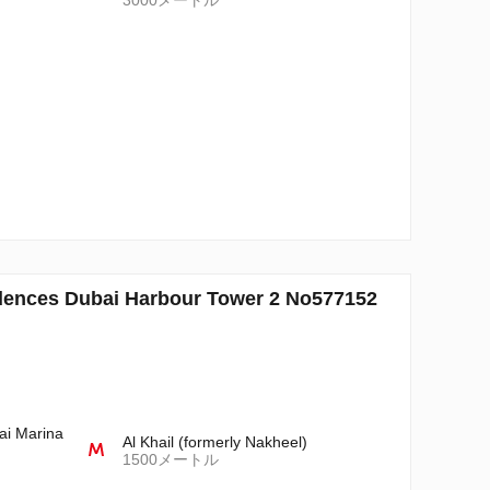
3000メートル
s Dubai Harbour Tower 2 No577152
ai Marina
Al Khail (formerly Nakheel)
1500メートル