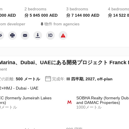
om
2 bedrooms
3 bedrooms
4 bedroom
 000 AED
分 5 845 000 AED
分 7 144 000 AED
分 14 522 
om developer
8
物件 from agencies
 Marina、Dubai、UAEにある開発プロジェクト Franck Mull
ment
での距離:
500 メートル
完成年:
III 四半期, 2027, off-plan
+HMJ - Dubai - UAE
 (formerly Jumeirah Lakes
SOBHA Realty (formerly Dub
rs)
and DAMAC Properties)
00メートル
1000メートル