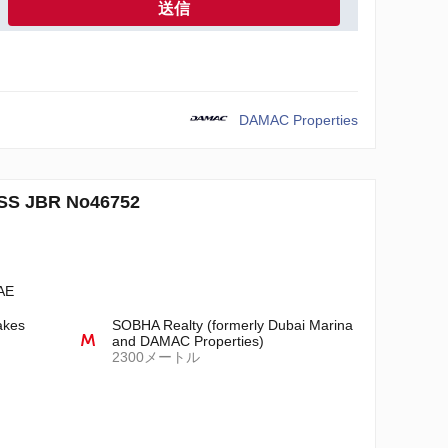
送信
DAMAC Properties
 JBR No46752
AE
akes
SOBHA Realty (formerly Dubai Marina
and DAMAC Properties)
2300メートル