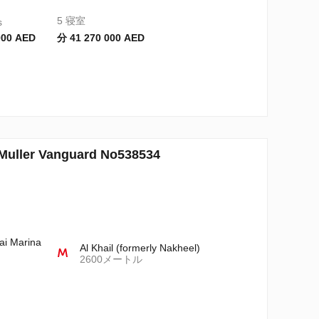
5 寝室
s
000 AED
分 41 270 000 AED
er Vanguard No538534
ai Marina
Al Khail (formerly Nakheel)
2600メートル