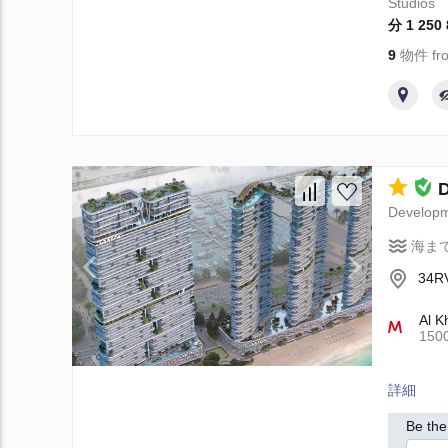
Studios
分 1 250
9
物件 fro
Develop
海ま
34RV
Al K
15
詳細
Be the 