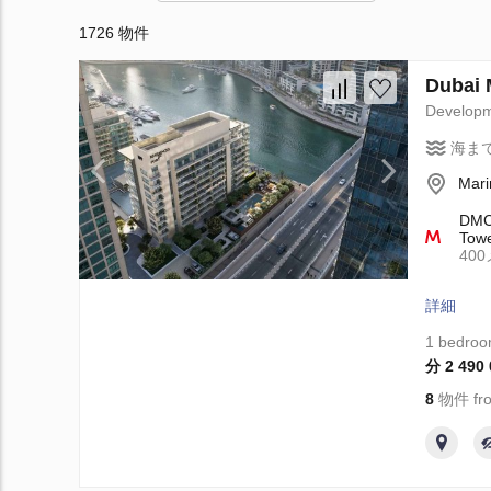
1726 物件
Dubai
Develop
海ま
Mari
DMCC
Towe
40
詳細
1 bedro
分 2 490
8
物件 fro