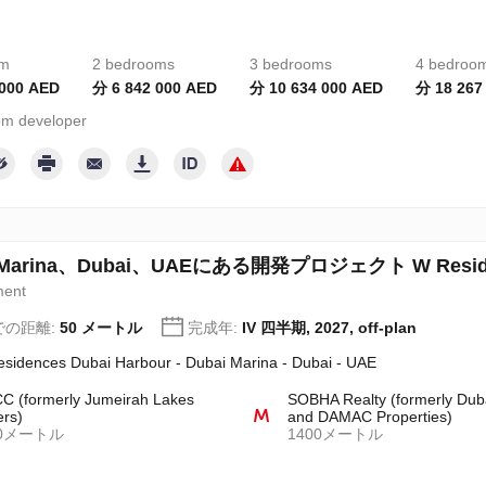
om
2 bedrooms
3 bedrooms
4 bedroo
 000 AED
分 6 842 000 AED
分 10 634 000 AED
分 18 267
m developer
 Marina、Dubai、UAEにある開発プロジェクト W Residenc
ment
での距離:
50 メートル
完成年:
IV 四半期, 2027, off-plan
sidences Dubai Harbour - Dubai Marina - Dubai - UAE
 (formerly Jumeirah Lakes
SOBHA Realty (formerly Dub
rs)
and DAMAC Properties)
00メートル
1400メートル