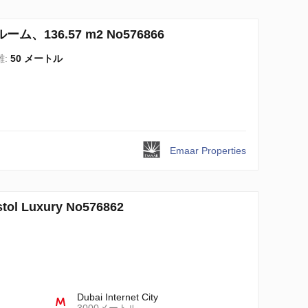
ム、136.57 m2 No576866
離:
50 メートル
Emaar Properties
 Luxury No576862
Dubai Internet City