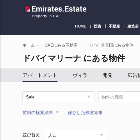
Property in UAE
HOME
投資
不動産
建造前
ホーム
›
UAEにある不動産
›
ドバイ 首長国にある物件
›
ドバイマリーナ にある物件
アパートメント
ヴィラ
開発
広告
Sale
物件の種類
前回の検索結果
保存した検索結果
並び替え
人口