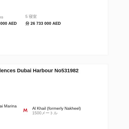
5 寝室
ms
 000 AED
分 26 733 000 AED
es Dubai Harbour No531982
ai Marina
Al Khail (formerly Nakheel)
1500メートル