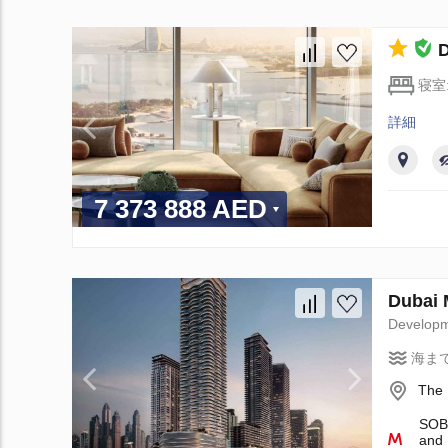
寝室
詳細
7 373 888 AED
Dubai
Develop
海ま
The 
SOBH
and 