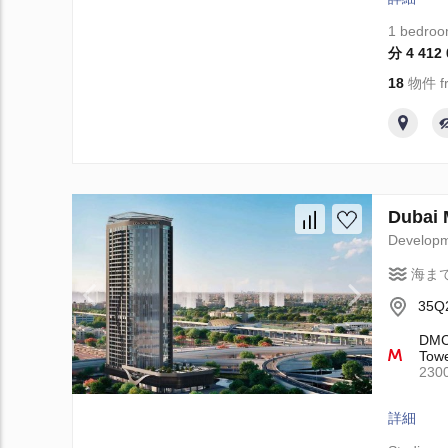
1 bedro
分 4 412
18
物件 fr
Dubai
Develop
海ま
35Q2
DMCC
Towe
23
詳細