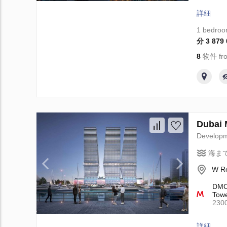
詳細
1 bedro
分 3 879
8
物件 fro
Dubai
Develop
海ま
W Re
DMCC
Towe
23
詳細