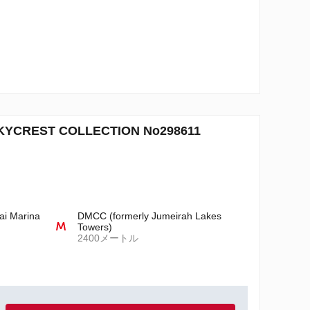
REST COLLECTION No298611
ai Marina
DMCC (formerly Jumeirah Lakes
Towers)
2400メートル