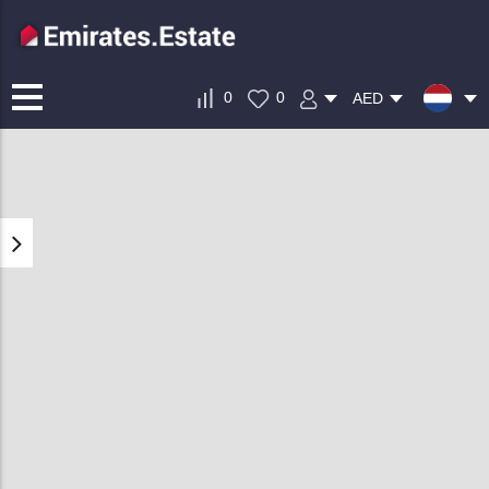
0
0
AED