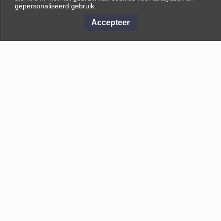
gepersonaliseerd gebruik.
Accepteer
Appartementen in de VAE
Appartementen in Jumeirah
Appartementen in Dubai
Apartments in Palm Jumeirah
Appartementen in het centrum
Appartementen in Dubai Marina
van Dubai
New development projects in
Penthouses in UAE
Dubai
Penthouses in Dubai
Off-plan projects in Dubai
Appartementen in Palm
Completed projects in Dubai
Jumeirah