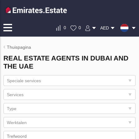
0
0
AED
Thuispagina
REAL ESTATE AGENTS IN DUBAI AND
THE UAE
Speciale services
Services
Type
Werktalen