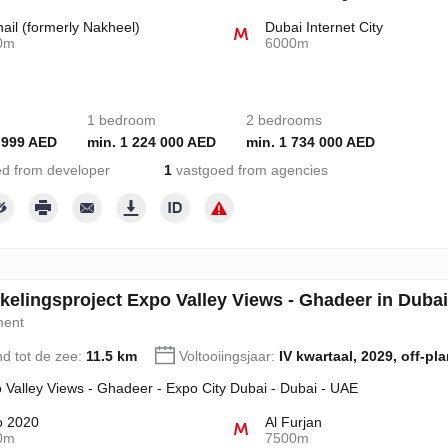
hail (formerly Nakheel)
Dubai Internet City
0m
6000m
1 bedroom
2 bedrooms
 999 AED
min. 1 224 000 AED
min. 1 734 000 AED
d from developer
1
vastgoed from agencies
kelingsproject Expo Valley Views - Ghadeer in Dubai
ment
nd tot de zee:
11.5 km
Voltooiingsjaar:
IV kwartaal, 2029, off-pla
 Valley Views - Ghadeer - Expo City Dubai - Dubai - UAE
o 2020
Al Furjan
0m
7500m