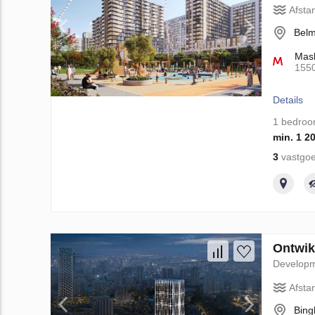
Afsta
Belm
Mash
155
Details
1 bedro
min. 1 2
3
vastgoe
Ontwik
Develop
Afsta
Bing