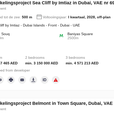
elingsproject Sea Cliff by Imtiaz in Dubai, VAE nr 6
ment
nd tot de zee:
500 m
Voltooiingsjaar:
I kwartaal, 2028, off-plan
liff by Imtiaz - Dubai Islands - Front - Dubai - UAE
d Souq
Baniyas Square
0m
2500m
om
2 bedrooms
3 bedrooms
97 465 AED
min. 3 150 000 AED
min. 4 571 213 AED
ed from developer
kelingsproject Belmont in Town Square, Dubai, VAE
ment