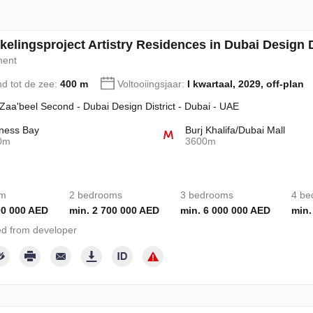
kelingsproject Artistry Residences in Dubai Design D
ment
nd tot de zee:
400 m
Voltooiingsjaar:
I kwartaal, 2029, off-plan
 Zaa'beel Second - Dubai Design District - Dubai - UAE
ness Bay
Burj Khalifa/Dubai Mall
0m
3600m
om
2 bedrooms
3 bedrooms
4 be
00 000 AED
min. 2 700 000 AED
min. 6 000 000 AED
min.
d from developer