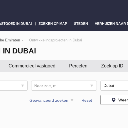
ASTGOED IN DUBAI
ZOEKEN OP MAP
STEDEN
VERHUIZEN NAAR 
che Emiraten
›
Ontwikkelingsprojecten in Dubai
IN DUBAI
Commercieel vastgoed
Percelen
Zoek op ID
Naar zee, m
Weer
Geavanceerd zoeken
Reset