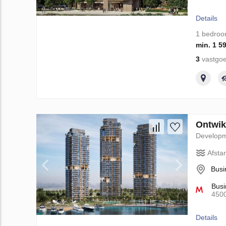
Details
1 bedro
min. 1 5
3
vastgoe
Ontwikk
Develop
Afsta
Busi
Busi
450
Details