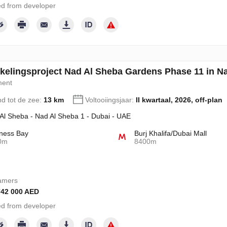
d from developer
kelingsproject Nad Al Sheba Gardens Phase 11 in Na
ment
nd tot de zee:
13 km
Voltooiingsjaar:
II kwartaal, 2026, off-plan
Al Sheba - Nad Al Sheba 1 - Dubai - UAE
ness Bay
Burj Khalifa/Dubai Mall
0m
8400m
amers
742 000 AED
d from developer