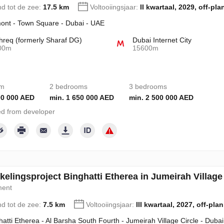
nd tot de zee:
17.5 km
Voltooiingsjaar:
II kwartaal, 2029, off-pla
ont - Town Square - Dubai - UAE
req (formerly Sharaf DG)
Dubai Internet City
00m
15600m
om
2 bedrooms
3 bedrooms
00 000 AED
min. 1 650 000 AED
min. 2 500 000 AED
d from developer
kelingsproject Binghatti Etherea in Jumeirah Village
ment
nd tot de zee:
7.5 km
Voltooiingsjaar:
III kwartaal, 2027, off-plan
hatti Etherea - Al Barsha South Fourth - Jumeirah Village Circle - Duba