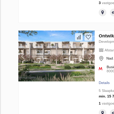
3
vastgoe
Ontwik
Develop
Afsta
Nad 
Busi
800
Details
5 Slaapk
min. 15 
1
vastgoe