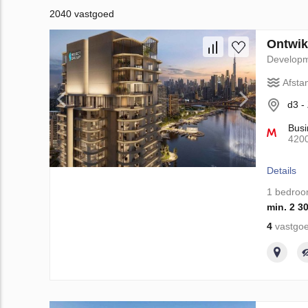
2040 vastgoed
Ontwik
Develop
Afsta
d3 -
Busi
420
Details
1 bedro
min. 2 3
4
vastgoe