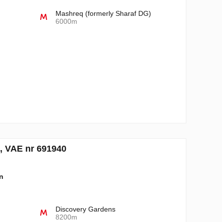
Mashreq (formerly Sharaf DG)
6000m
, VAE nr 691940
n
Discovery Gardens
8200m