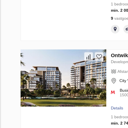
1 bedro
min. 2 0
9
vastgoe
Ontwik
Develop
Afsta
City
Busi
150
Details
1 bedro
min. 2 7