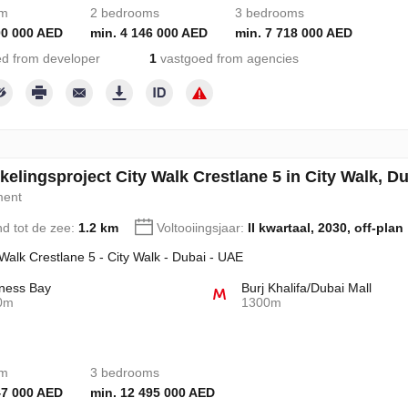
om
2 bedrooms
3 bedrooms
00 000 AED
min. 4 146 000 AED
min. 7 718 000 AED
d from developer
1
vastgoed from agencies
kelingsproject City Walk Crestlane 5 in City Walk, D
ment
nd tot de zee:
1.2 km
Voltooiingsjaar:
II kwartaal, 2030, off-plan
 Walk Crestlane 5 - City Walk - Dubai - UAE
ness Bay
Burj Khalifa/Dubai Mall
0m
1300m
om
3 bedrooms
47 000 AED
min. 12 495 000 AED