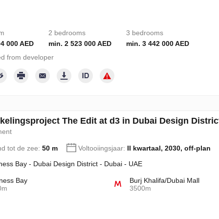
om
2 bedrooms
3 bedrooms
94 000 AED
min. 2 523 000 AED
min. 3 442 000 AED
d from developer
elingsproject The Edit at d3 in Dubai Design Distri
ment
nd tot de zee:
50 m
Voltooiingsjaar:
II kwartaal, 2030, off-plan
ness Bay - Dubai Design District - Dubai - UAE
ness Bay
Burj Khalifa/Dubai Mall
0m
3500m