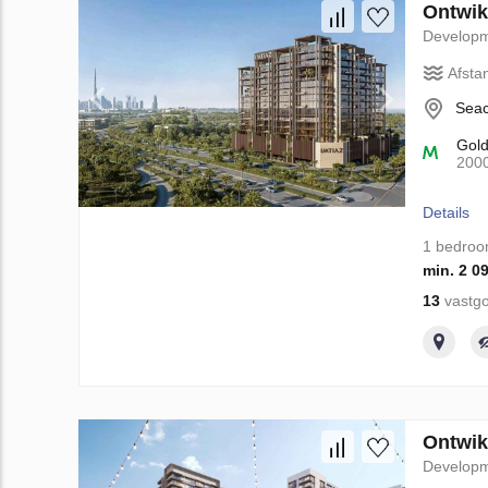
Ontwikk
Develop
Afsta
Seac
Gol
200
Details
1 bedro
min. 2 0
13
vastgo
Ontwik
Develop