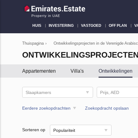
Property in UAE
HUIS
INVESTERING
VASTGOED
OFF PLAN
V
Thuispagina
›
Ontwikkelingsprojecten in de Verenigde Arabis
ONTWIKKELINGSPROJECTEN 
Appartementen
Villa's
Ontwikkelingen
Slaapkamers
Prijs, AED
Eerdere zoekopdrachten
Zoekopdracht opslaan
Sorteren op
Populariteit