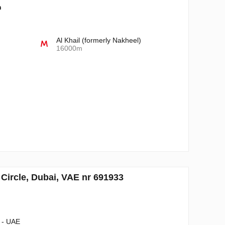
n
Al Khail (formerly Nakheel)
16000m
 Circle, Dubai, VAE nr 691933
i - UAE