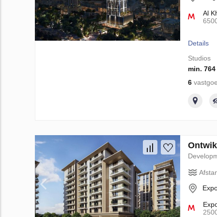
Al K
650
Details
Studios
min. 764
6
vastgoe
Ontwik
Develop
Afsta
Expo
Exp
250