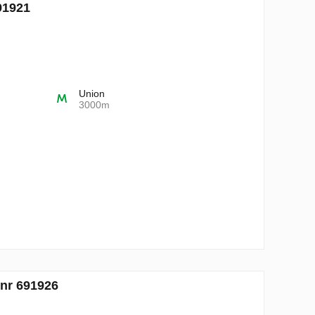
91921
Union
3000m
 nr 691926