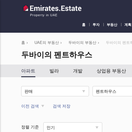
Property in UAE
홈
투자
부동산
계획
홈
›
UAE의 부동산
›
두바이의 부동산
›
두바이의 펜트
두바이의 펜트하우스
아파트
빌라
개발
상업용 부동산
판매
펜트하우스
이전 검색
검색 저장
정렬 기준
인기