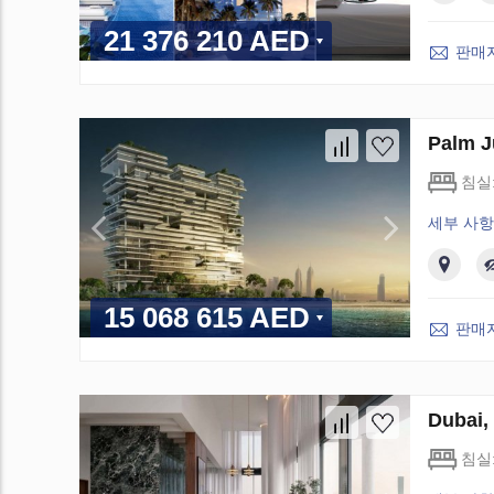
21 376 210 AED
판매
Palm 
침실
세부 사항
15 068 615 AED
판매
Dubai
침실