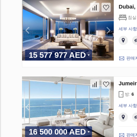
Dubai
침실
세부 사항
15 577 977 AED
판매
Jumei
방:
6
세부 사항
16 500 000 AED
판매