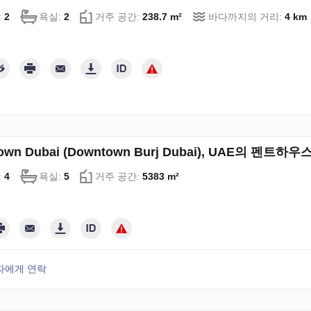
:
2
욕실:
2
거주 공간:
238.7 m²
바다까지의 거리:
4 km
own Dubai (Downtown Burj Dubai), UAE의 펜트하
:
4
욕실:
5
거주 공간:
5383 m²
자에게 연락