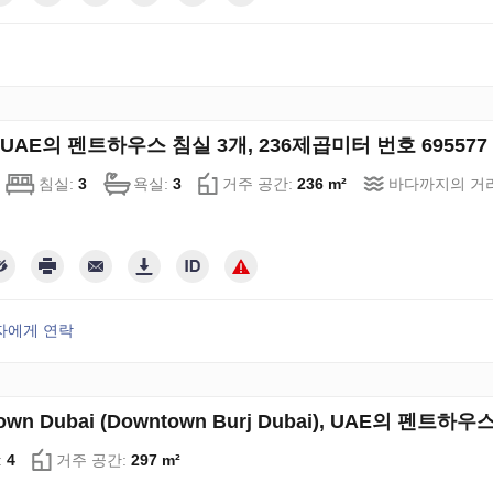
, UAE의 펜트하우스 침실 3개, 236제곱미터 번호 695577
침실:
3
욕실:
3
거주 공간:
236 m²
바다까지의 거
자에게 연락
own Dubai (Downtown Burj Dubai), UAE의 펜트하
:
4
거주 공간:
297 m²