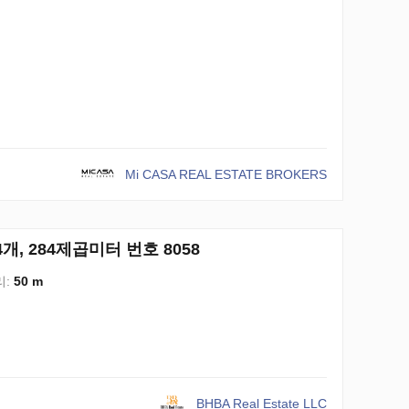
Mi CASA REAL ESTATE BROKERS
 4개, 284제곱미터 번호 8058
리:
50 m
BHBA Real Estate LLC