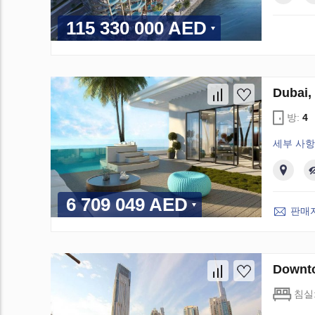
115 330 000 AED
Dubai
방:
4
세부 사항
6 709 049 AED
판매
Downt
침실