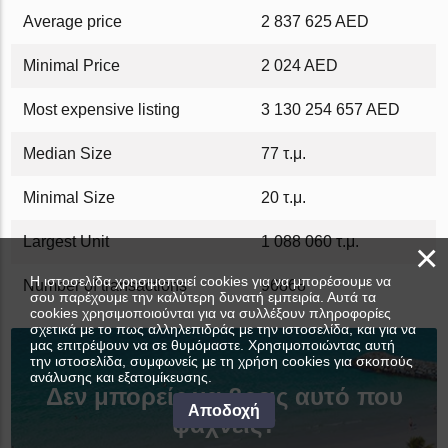
Average price
2 837 625 AED
Minimal Price
2 024 AED
Most expensive listing
3 130 254 657 AED
Median Size
77 τ.μ.
Minimal Size
20 τ.μ.
Largest Unit
1 088 060 τ.μ.
×
Η ιστοσελίδα χρησιμοποιεί cookies για να μπορέσουμε να
Number of transactions
96868
σου παρέχουμε την καλύτερη δυνατή εμπειρία. Αυτά τα
cookies χρησιμοποιούνται για να συλλέξουν πληροφορίες
σχετικά με το πως αλληλεπιδράς με την ιστοσελίδα, και για να
μας επιτρέψουν να σε θυμόμαστε. Χρησιμοποιώντας αυτή
την ιστοσελίδα, συμφωνείς με τη χρήση cookies για σκοπούς
ανάλυσης και εξατομίκευσης.
Δεν μπορείς να βρεις αυτό που
Αποδοχή
ψάχνεις?