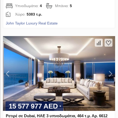
Υπνοδωμάτια:
4
Μπάνια:
5
Χώρο:
5383 τ.μ.
John Taylor Luxury Real Estate
15 577 977 AED
Ρετιρέ σε Dubai, ΗΑΕ 3 υπνοδωμάτια, 464 τ.μ. Αρ. 6612