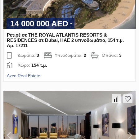
14 000 000 AED
Ρετιρέ σε THE ROYAL ATLANTIS RESORTS &
RESIDENCES σε Dubai, ΗΑΕ 2 υπνοδωμάτια, 154 τ.μ.
Αρ. 17211
Δωμάτια:
3
Υπνοδωμάτια:
2
Μπάνια:
3
Χώρο:
154 τ.μ.
Azco Real Estate