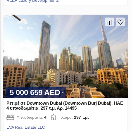
REEF Luxury Developments
5 000 659 AED
Ρετιρέ σε Downtown Dubai (Downtown Burj Dubai), ΗΑΕ
4 υπνοδωμάτια, 297 τ.μ. Αρ. 14495
Υπνοδωμάτια:
4
Χώρο:
297 τ.μ.
EVA Real Estate LLC