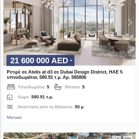
21 600 000 AED
Ρετιρέ σε Atelis at d3 σε Dubai Design District, ΗΑΕ 5
υπνοδωμάτια, 580.91 τ.μ. Αρ. 585806
Υπνοδωμάτια:
5
Μπάνια:
5
Χώρο:
580.91 τ.μ.
Απόσταση από τη θάλασσα:
50 μ
Meraas