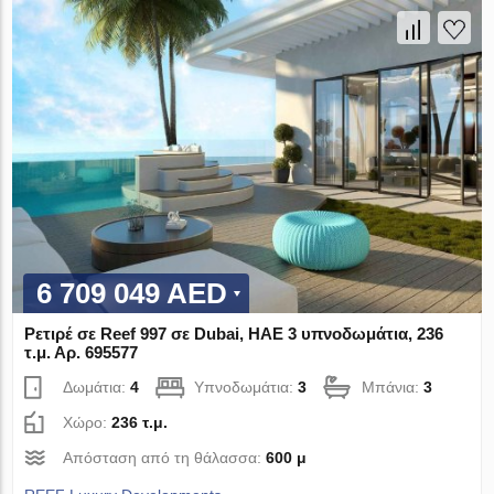
6 709 049 AED
Ρετιρέ σε Reef 997 σε Dubai, ΗΑΕ 3 υπνοδωμάτια, 236
τ.μ. Αρ. 695577
Δωμάτια:
4
Υπνοδωμάτια:
3
Μπάνια:
3
Χώρο:
236 τ.μ.
Απόσταση από τη θάλασσα:
600 μ