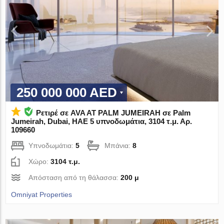
250 000 000 AED
Ρετιρέ σε AVA AT PALM JUMEIRAH σε Palm
Jumeirah, Dubai, ΗΑΕ 5 υπνοδωμάτια, 3104 τ.μ. Αρ.
109660
Υπνοδωμάτια:
5
Μπάνια:
8
Χώρο:
3104 τ.μ.
Απόσταση από τη θάλασσα:
200 μ
Omniyat Properties