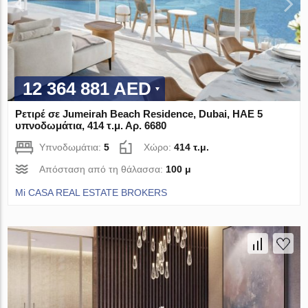
12 364 881 AED
Ρετιρέ σε Jumeirah Beach Residence, Dubai, ΗΑΕ 5
υπνοδωμάτια, 414 τ.μ. Αρ. 6680
Υπνοδωμάτια:
5
Χώρο:
414 τ.μ.
Απόσταση από τη θάλασσα:
100 μ
Mi CASA REAL ESTATE BROKERS