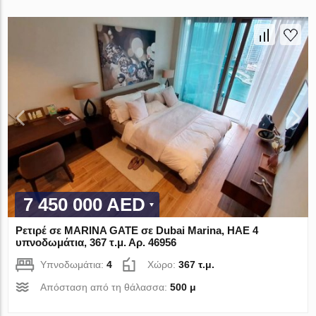
7 450 000 AED
Ρετιρέ σε MARINA GATE σε Dubai Marina, ΗΑΕ 4
υπνοδωμάτια, 367 τ.μ. Αρ. 46956
Υπνοδωμάτια:
4
Χώρο:
367 τ.μ.
Απόσταση από τη θάλασσα:
500 μ