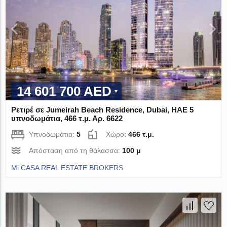
14 601 700 AED
Ρετιρέ σε Jumeirah Beach Residence, Dubai, ΗΑΕ 5
υπνοδωμάτια, 466 τ.μ. Αρ. 6622
Υπνοδωμάτια:
5
Χώρο:
466 τ.μ.
Απόσταση από τη θάλασσα:
100 μ
Mi CASA REAL ESTATE BROKERS