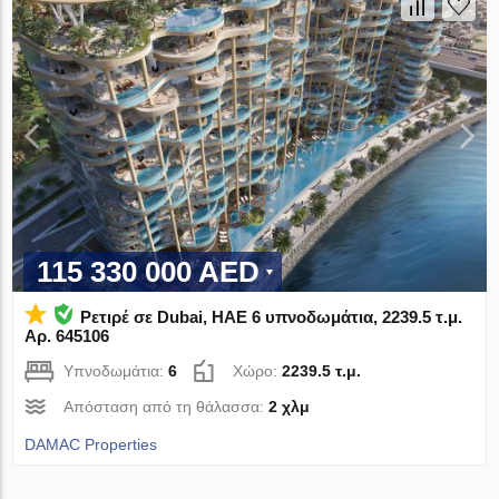
115 330 000 AED
Ρετιρέ σε Dubai, ΗΑΕ 6 υπνοδωμάτια, 2239.5 τ.μ.
Αρ. 645106
Υπνοδωμάτια:
6
Χώρο:
2239.5 τ.μ.
Απόσταση από τη θάλασσα:
2 χλμ
DAMAC Properties