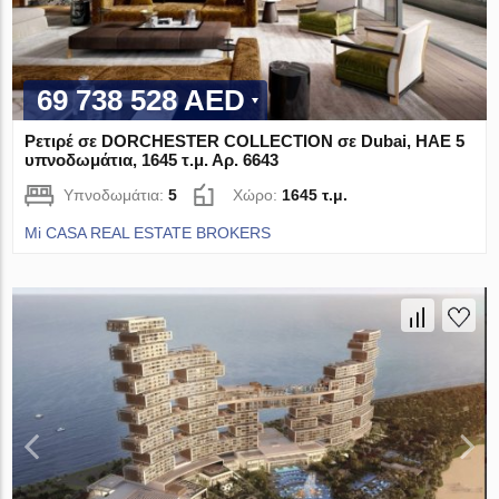
69 738 528 AED
Ρετιρέ σε DORCHESTER COLLECTION σε Dubai, ΗΑΕ 5
υπνοδωμάτια, 1645 τ.μ. Αρ. 6643
Υπνοδωμάτια:
5
Χώρο:
1645 τ.μ.
Mi CASA REAL ESTATE BROKERS