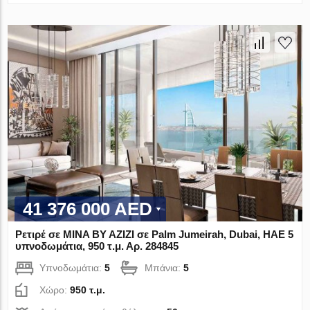
41 376 000 AED
Ρετιρέ σε MINA BY AZIZI σε Palm Jumeirah, Dubai, ΗΑΕ 5
υπνοδωμάτια, 950 τ.μ. Αρ. 284845
Υπνοδωμάτια:
5
Μπάνια:
5
Χώρο:
950 τ.μ.