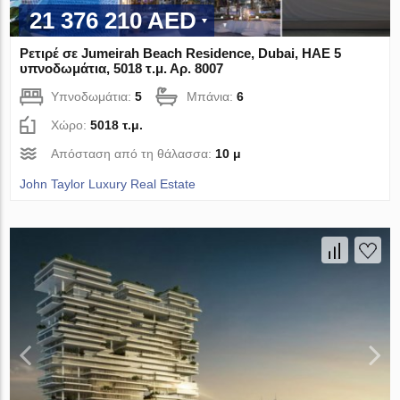
21 376 210 AED
Ρετιρέ σε Jumeirah Beach Residence, Dubai, ΗΑΕ 5
υπνοδωμάτια, 5018 τ.μ. Αρ. 8007
Υπνοδωμάτια:
5
Μπάνια:
6
Χώρο:
5018 τ.μ.
Απόσταση από τη θάλασσα:
10 μ
John Taylor Luxury Real Estate