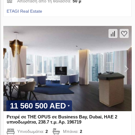
Απόσταση από τη θάλασσα:
50 μ
ETAGI Real Estate
11 560 500 AED
Ρετιρέ σε THE OPUS σε Business Bay, Dubai, ΗΑΕ 2
υπνοδωμάτια, 238.7 τ.μ. Αρ. 196719
Υπνοδωμάτια:
2
Μπάνια:
2