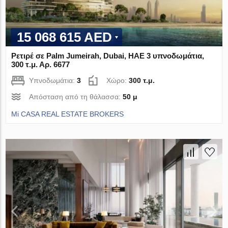
15 068 615 AED
Ρετιρέ σε Palm Jumeirah, Dubai, ΗΑΕ 3 υπνοδωμάτια,
300 τ.μ. Αρ. 6677
Υπνοδωμάτια:
3
Χώρο:
300 τ.μ.
Απόσταση από τη θάλασσα:
50 μ
Mi CASA REAL ESTATE BROKERS