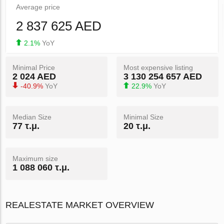
Average price
2 837 625 AED
2.1%
YoY
Minimal Price
Most expensive listing
2 024 AED
3 130 254 657 AED
-40.9%
YoY
22.9%
YoY
Median Size
Minimal Size
77 τ.μ.
20 τ.μ.
Maximum size
1 088 060 τ.μ.
REALESTATE MARKET OVERVIEW