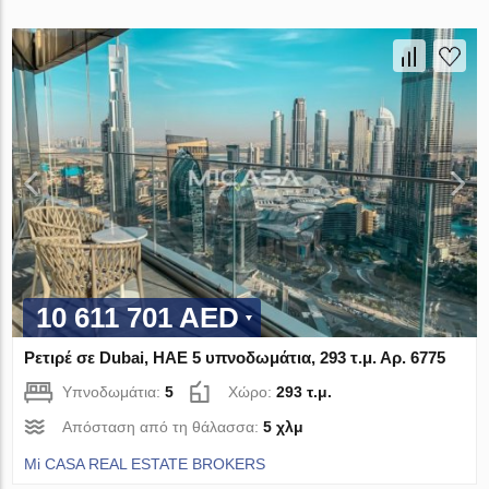
10 611 701 AED
Ρετιρέ σε Dubai, ΗΑΕ 5 υπνοδωμάτια, 293 τ.μ. Αρ. 6775
Υπνοδωμάτια:
5
Χώρο:
293 τ.μ.
Απόσταση από τη θάλασσα:
5 χλμ
Mi CASA REAL ESTATE BROKERS