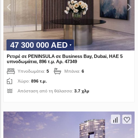
47 300 000 AED
Ρετιρέ σε PENINSULA σε Business Bay, Dubai, ΗΑΕ 5
υπνοδωμάτια, 896 τ.μ. Αρ. 47349
Υπνοδωμάτια:
5
Μπάνια:
6
Χώρο:
896 τ.μ.
Απόσταση από τη θάλασσα:
3.7 χλμ