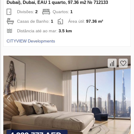
Dubai), Dubai, EAU 1 quarto, 97.36 m2 № 712133
Divisões:
2
Quartos:
1
Casas de Banho:
1
Área útil:
97.36 m²
Distância até ao mar:
3.5 km
CITYVIEW Developments