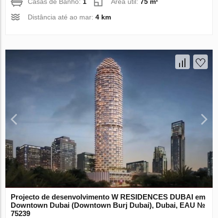
Casas de Banho:
1
Área útil:
75 m²
Distância até ao mar:
4 km
Projecto de desenvolvimento W RESIDENCES DUBAI em
Downtown Dubai (Downtown Burj Dubai), Dubai, EAU №
75239