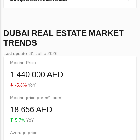
DUBAI
REAL ESTATE MARKET
TRENDS
Last update: 31 Julho 2026
Median Price
1 440 000 AED
-5.8%
YoY
Median price per m² (sqm)
18 656 AED
5.7%
YoY
Average price