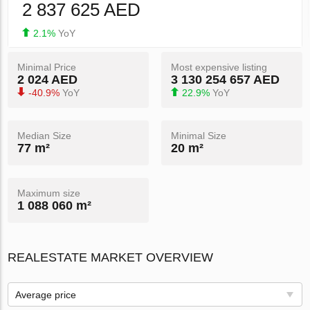
2 837 625 AED
2.1%
YoY
Minimal Price
Most expensive listing
2 024 AED
3 130 254 657 AED
-40.9%
YoY
22.9%
YoY
Median Size
Minimal Size
77 m²
20 m²
Maximum size
1 088 060 m²
REALESTATE MARKET OVERVIEW
Average price