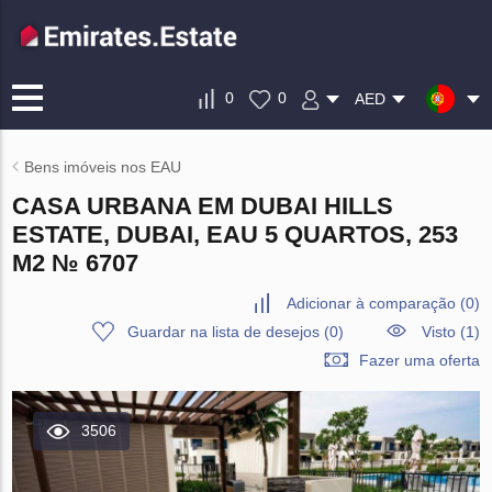
0
0
AED
Bens imóveis nos EAU
CASA URBANA EM DUBAI HILLS
ESTATE, DUBAI, EAU 5 QUARTOS, 253
M2 № 6707
Adicionar à comparação
(
0
)
Guardar na lista de desejos
(
0
)
Visto (1)
Fazer uma oferta
3506