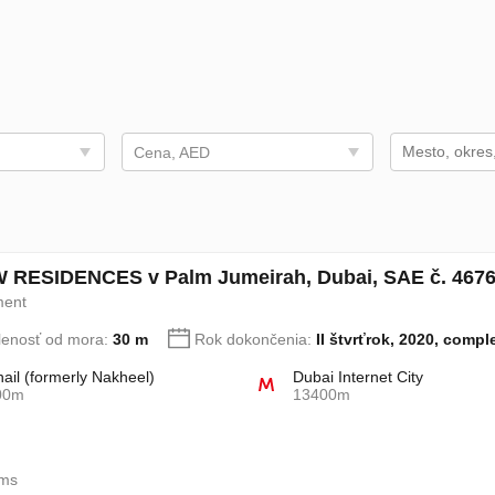
Cena, AED
 RESIDENCES v Palm Jumeirah, Dubai, SAE č. 467
ment
lenosť od mora:
30 m
Rok dokončenia:
II štvrťrok, 2020, compl
hail (formerly Nakheel)
Dubai Internet City
00m
13400m
oms