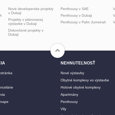
Nové developerske projekty
Penthousy v SAE
V
v Dubaji
h
Penthousy v Dubaji
V
Projekty v plánovanej
Penthousy v Palm Jumeirah
V
výstavbe v Dubaji
Dokončené projekty v
Dubaji
IA
NEHNUTEĽNOSŤ
stránka
Nové výstavby
Obytné komplexy vo výstavbe
ancelárie
Hotové obytné komplexy
via
Apartmány
 mape
Penthousy
Vily