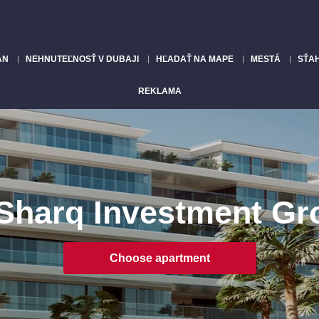
AN
NEHNUTEĽNOSŤ V DUBAJI
HĽADAŤ NA MAPE
MESTÁ
SŤA
REKLAMA
 Sharq Investment Gr
Choose apartment