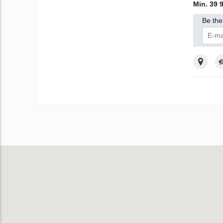
Min. 39 
Be the 
Sú