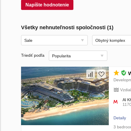
Napíšte hodnotenie
Všetky nehnuteľnosti spoločnosti (1)
Sale
Obytný komplex
Triediť podľa
Popularita
W
Develop
Vzdia
Al K
117
Detaily
3 bedro