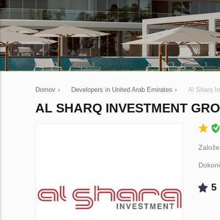
Domov
›
Developers in United Arab Emirates
›
Al Sharq I
AL SHARQ INVESTMENT GR
Založe
Dokonč
5