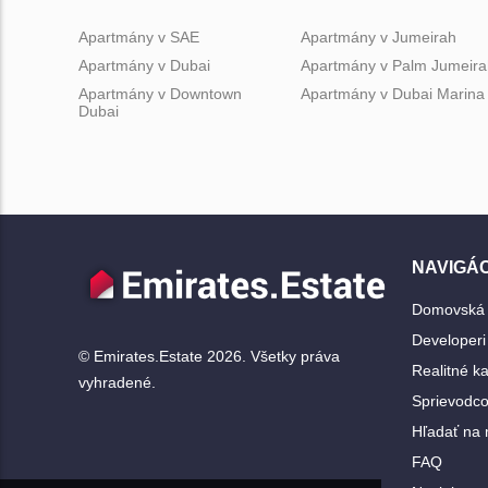
Apartmány v SAE
Apartmány v Jumeirah
Apartmány v Dubai
Apartmány v Palm Jumeira
Apartmány v Downtown
Apartmány v Dubai Marina
Dubai
NAVIGÁC
Domovská 
Developeri
© Emirates.Estate 2026. Všetky práva
Realitné k
vyhradené.
Sprievodco
Hľadať na
FAQ