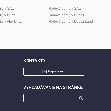
ily v SAE
Radové domy v SAE
ily v Dubaji
Radové domy v Dubaji
ily v Abu Dhabi
Radové domy v Dubaji Land
KONTAKTY
Napíšte nám
VYHĽADÁVANIE NA STRÁNKE