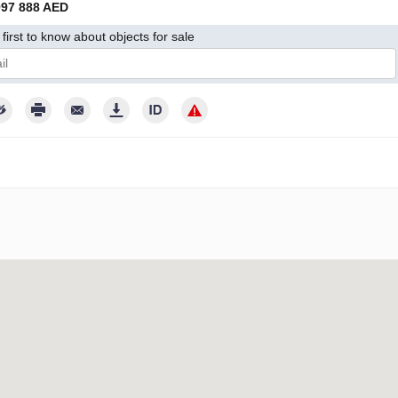
997 888 AED
first to know about objects for sale
hlasím so spracovaním mojich osobných údajov v súlade so Zásadami