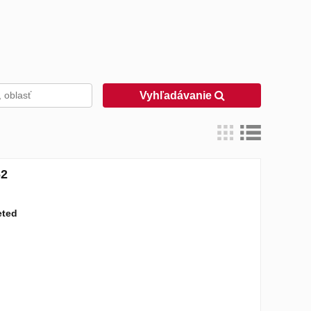
Vyhľadávanie
62
eted