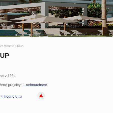
nvestment Group
OUP
né v 1994
ené projekty:
1 nehnuteľnosť
4 Hodnotenia