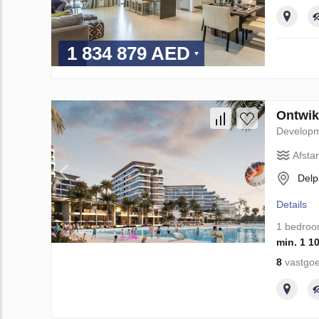
1 834 879 AED
Ontwik
Develop
Afsta
Delp
Details
1 bedro
min. 1 1
8
vastgoe