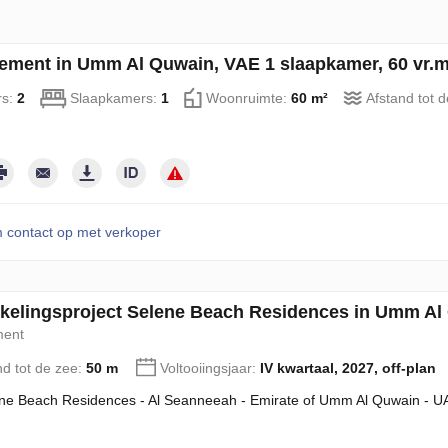
ement in Umm Al Quwain, VAE 1 slaapkamer, 60 vr.m
rs:
2
Slaapkamers:
1
Woonruimte:
60 m²
Afstand tot 
contact op met verkoper
kelingsproject Selene Beach Residences in Umm Al
ment
nd tot de zee:
50 m
Voltooiingsjaar:
IV kwartaal, 2027, off-plan
ne Beach Residences - Al Seanneeah - Emirate of Umm Al Quwain - U