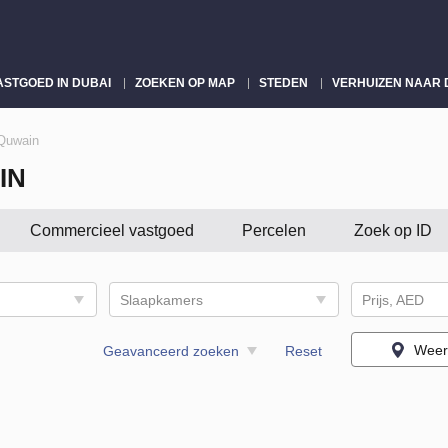
ASTGOED IN DUBAI
ZOEKEN OP MAP
STEDEN
VERHUIZEN NAAR 
Quwain
IN
Commercieel vastgoed
Percelen
Zoek op ID
Slaapkamers
Prijs, AED
Weer
Geavanceerd zoeken
Reset