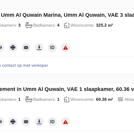
in Umm Al Quwain Marina, Umm Al Quwain, VAE 3 slaa
pkamers:
3
Badkamers:
4
Woonruimte:
325.2 m²
contact op met verkoper
ement in Umm Al Quwain, VAE 1 slaapkamer, 60.36 v
pkamers:
1
Badkamers:
1
Woonruimte:
60.36 m²
Afsta