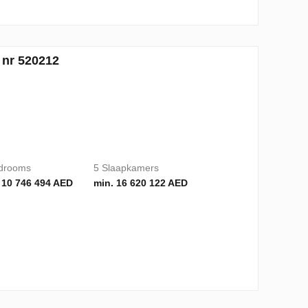
 nr 520212
drooms
5 Slaapkamers
 10 746 494 AED
min. 16 620 122 AED