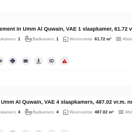
ement in Umm Al Quwain, VAE 1 slaapkamer, 61.72 v
pkamers:
1
Badkamers:
1
Woonruimte:
61.72 m²
Afsta
in Umm Al Quwain, VAE 4 slaapkamers, 487.02 vr.m. n
pkamers:
4
Badkamers:
4
Woonruimte:
487.02 m²
Afs