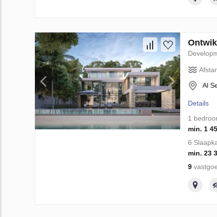
Ontwik
Develop
Afsta
Al S
Details
1 bedro
min. 1 4
6 Slaapk
min. 23 
9
vastgoe