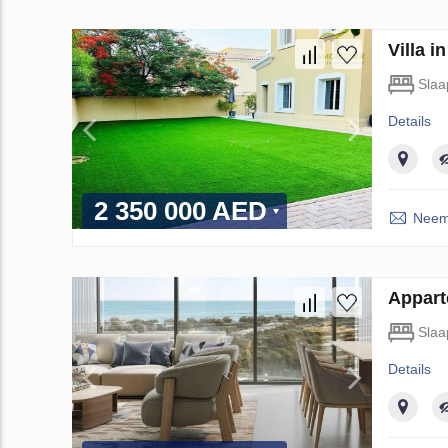
Villa 
Slaa
Details
2 350 000 AED
Neem 
Appart
Slaa
Details