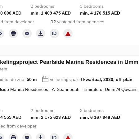
om
2 bedrooms
3 bedrooms
00 000 AED
min. 1 409 475 AED
min. 4 170 515 AED
d from developer
12
vastgoed from agencies
kelingsproject Pearlside Marina Residences in Umm
ment
nd tot de zee:
50 m
Voltooiingsjaar:
I kwartaal, 2030, off-plan
lside Marina Residences - Al Seanneeah - Emirate of Umm Al Quwain 
om
2 bedrooms
3 bedrooms
04 555 AED
min. 2 175 623 AED
min. 6 167 946 AED
ed from developer