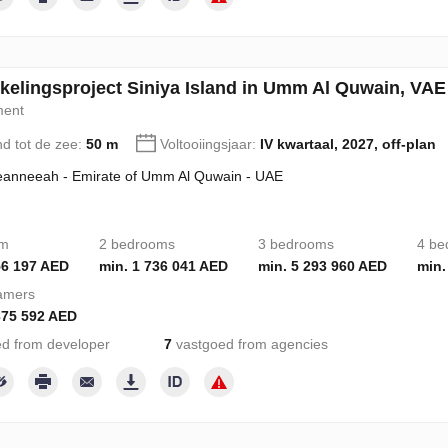
kelingsproject Siniya Island in Umm Al Quwain, VAE
ment
nd tot de zee:
50 m
Voltooiingsjaar:
IV kwartaal, 2027, off-plan
eanneeah - Emirate of Umm Al Quwain - UAE
om
2 bedrooms
3 bedrooms
4 be
56 197 AED
min. 1 736 041 AED
min. 5 293 960 AED
min.
amers
375 592 AED
d from developer
7
vastgoed from agencies