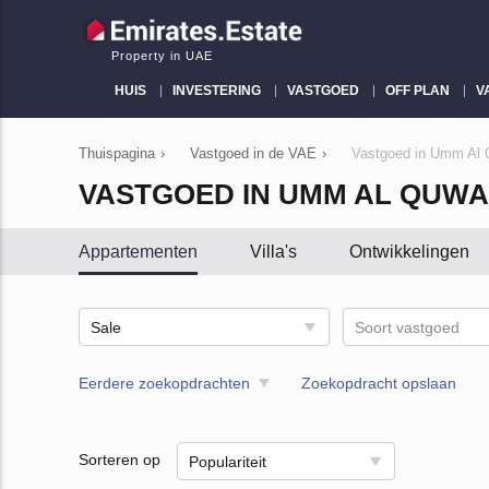
Property in UAE
HUIS
INVESTERING
VASTGOED
OFF PLAN
V
Thuispagina
›
Vastgoed in de VAE
›
Vastgoed in Umm Al 
VASTGOED IN UMM AL QUWA
Appartementen
Villa's
Ontwikkelingen
Sale
Soort vastgoed
Eerdere zoekopdrachten
Zoekopdracht opslaan
Sorteren op
Populariteit