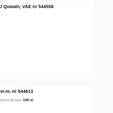
l Quwain, VAE nr 544558
vr.m. nr 544613
nd tot de zee:
100 m