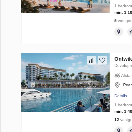
1 bedro
min. 1 1
5
vastgoe
Ontwik
Develop
Afsta
Pear
Details
1 bedro
min. 1 4
12
vastgo