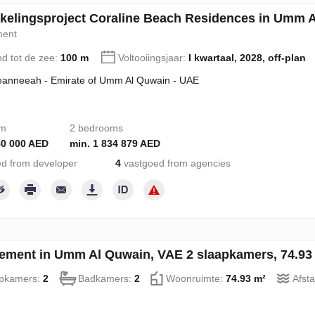
kelingsproject Coraline Beach Residences in Umm A
ment
nd tot de zee:
100 m
Voltooiingsjaar:
I kwartaal, 2028, off-plan
eanneeah - Emirate of Umm Al Quwain - UAE
om
2 bedrooms
50 000 AED
min. 1 834 879 AED
d from developer
4
vastgoed from agencies
ement in Umm Al Quwain, VAE 2 slaapkamers, 74.93 
pkamers:
2
Badkamers:
2
Woonruimte:
74.93 m²
Afsta