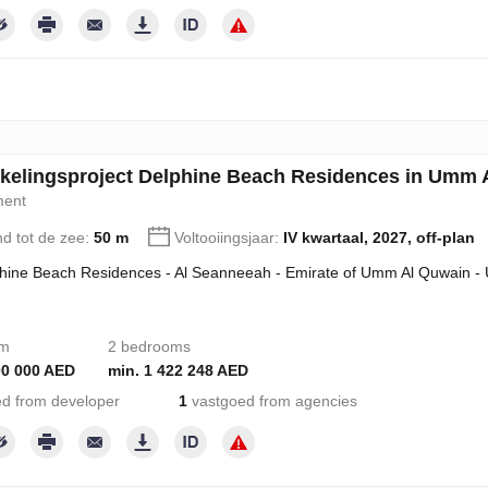
kelingsproject Delphine Beach Residences in Umm 
ment
nd tot de zee:
50 m
Voltooiingsjaar:
IV kwartaal, 2027, off-plan
hine Beach Residences - Al Seanneeah - Emirate of Umm Al Quwain -
om
2 bedrooms
00 000 AED
min. 1 422 248 AED
d from developer
1
vastgoed from agencies