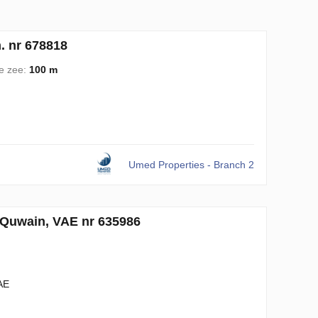
. nr 678818
de zee:
100 m
Umed Properties - Branch 2
 Quwain, VAE nr 635986
AE