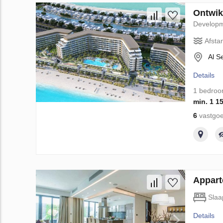
Ontwik
Develop
Afsta
Al S
Details
1 bedro
min. 1 1
6
vastgoe
Appart
Slaa
Details