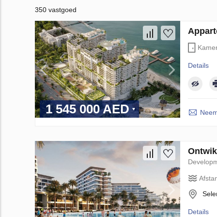
350 vastgoed
Appart
Kame
Details
1 545 000 AED
Neem 
Ontwik
Develop
Afsta
Sele
Details