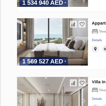
1 534 940 AED
Appart
Slaa
Details
1 569 527 AED
Villa 
Slaa
Details