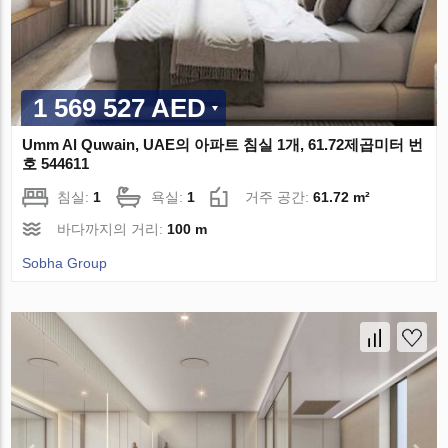
1 569 527 AED
Umm Al Quwain, UAE의 아파트 침실 1개, 61.72제곱미터 번
호 544611
침실:
1
욕실:
1
거주 공간:
61.72 m²
바다까지의 거리:
100 m
Sobha Group