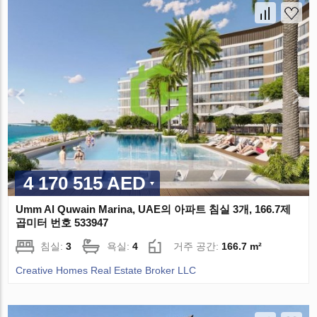
4 170 515 AED
Umm Al Quwain Marina, UAE의 아파트 침실 3개, 166.7제
곱미터 번호 533947
침실:
3
욕실:
4
거주 공간:
166.7 m²
Creative Homes Real Estate Broker LLC