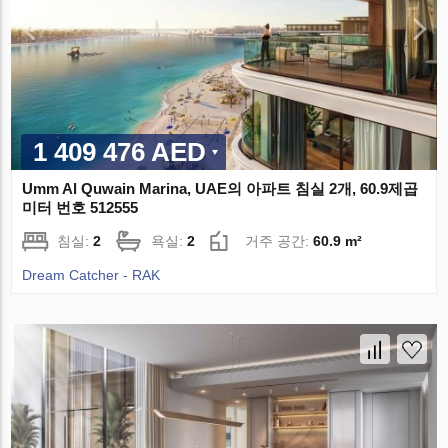
1 409 476 AED
Umm Al Quwain Marina, UAE의 아파트 침실 2개, 60.9제곱
미터 번호 512555
침실:
2
욕실:
2
거주 공간:
60.9 m²
Dream Catcher - RAK