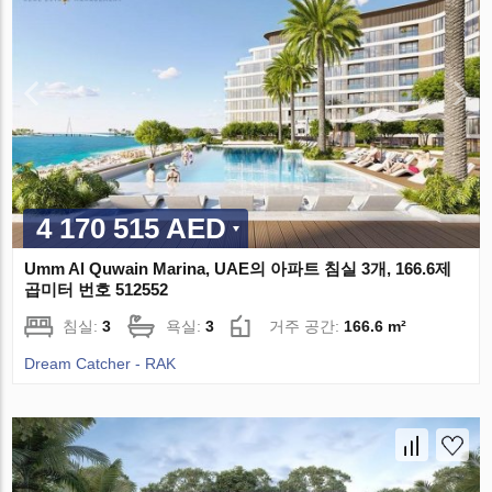
4 170 515 AED
Umm Al Quwain Marina, UAE의 아파트 침실 3개, 166.6제
곱미터 번호 512552
침실:
3
욕실:
3
거주 공간:
166.6 m²
Dream Catcher - RAK