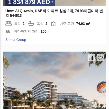
1 834 879 AED
Umm Al Quwain, UAE의 아파트 침실 2개, 74.93제곱미터 번
호 544613
침실:
2
욕실:
2
거주 공간:
74.93 m²
바다까지의 거리:
100 m
Sobha Group