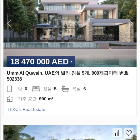
18 470 000 AED
Umm Al Quwain, UAE의 빌라 침실 5개, 900제곱미터 번호
502338
방:
6
침실:
5
욕실:
6
거주 공간:
900 m²
TEKCE Real Estate