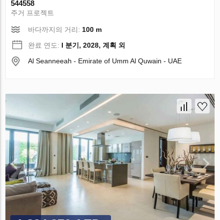
544558
주거 프로젝트
바다까지의 거리:
100 m
완료 연도:
I 분기, 2028, 계획 외
Al Seanneeah - Emirate of Umm Al Quwain - UAE