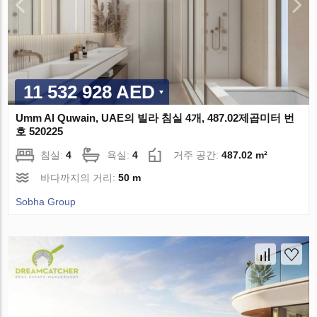
11 532 928 AED
Umm Al Quwain, UAE의 빌라 침실 4개, 487.02제곱미터 번
호 520225
침실:
4
욕실:
4
거주 공간:
487.02 m²
바다까지의 거리:
50 m
Sobha Group