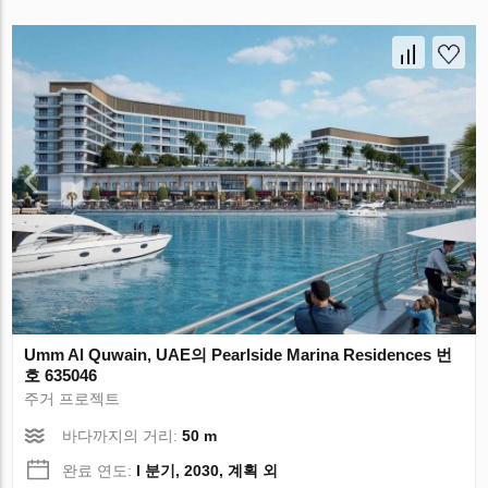
Umm Al Quwain, UAE의 Pearlside Marina Residences 번
호 635046
주거 프로젝트
바다까지의 거리:
50 m
완료 연도:
I 분기, 2030, 계획 외