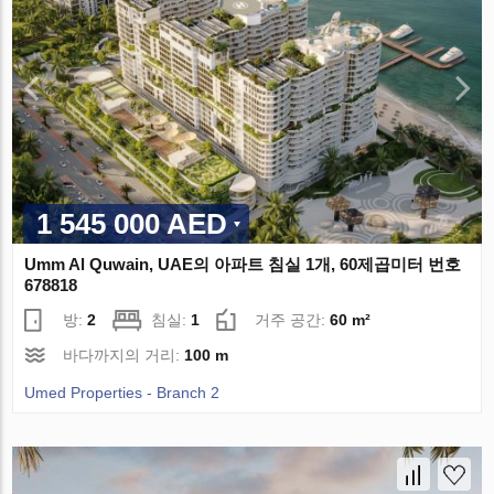
1 545 000 AED
Umm Al Quwain, UAE의 아파트 침실 1개, 60제곱미터 번호
678818
방:
2
침실:
1
거주 공간:
60 m²
바다까지의 거리:
100 m
Umed Properties - Branch 2