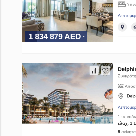
Υπν
Λεπτομέρ
1 834 879 AED
Delphi
Συγκρότη
Απόσ
Delp
Λεπτομέρ
1 υπνοδω
ελαχ. 1 
8
ακίνητα