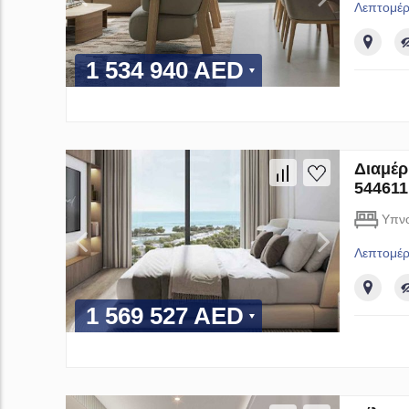
Λεπτομέρ
1 534 940 AED
Διαμέρ
544611
Υπν
Λεπτομέρ
1 569 527 AED