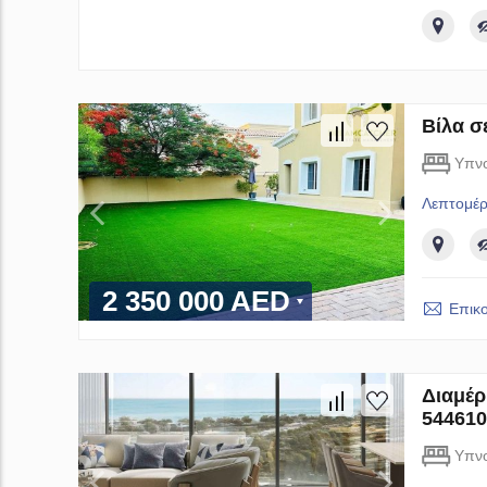
Βίλα σ
Υπν
Λεπτομέρ
2 350 000 AED
Επικ
Διαμέρ
544610
Υπν