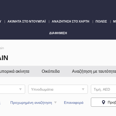
Υ
ΑΚΊΝΗΤΑ ΣΤΟ ΝΤΟΥΜΠΆΙ
ΑΝΑΖΉΤΗΣΗ ΣΤΟ ΧΆΡΤΗ
ΠΌΛΕΙΣ
Μ
ΔΙΑΦΉΜΙΣΗ
ain
IN
μπορικά ακίνητα
Οικόπεδα
Αναζήτηση με ταυτότητ
Υπνοδωμάτια
Τιμή, AED
Προβ
ς
Προχωρημένη αναζήτηση
Επαναφορά