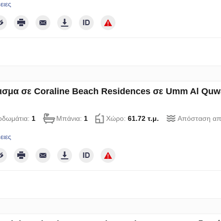
ειες
ισμα σε Coraline Beach Residences σε Umm Al Quwai
οδωμάτια:
1
Μπάνια:
1
Χώρο:
61.72 τ.μ.
Απόσταση απ
ειες