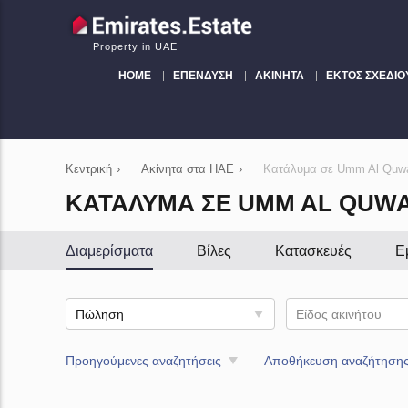
Property in UAE
HOME
ΕΠΈΝΔΥΣΗ
ΑΚΊΝΗΤΑ
ΕΚΤΌΣ ΣΧΕΔΊΟ
Κεντρική
›
Ακίνητα στα ΗΑΕ
›
Κατάλυμα σε Umm Al Quw
ΚΑΤΆΛΥΜΑ ΣΕ UMM AL QUWA
Διαμερίσματα
Βίλες
Κατασκευές
Ε
Πώληση
Είδος ακινήτου
Προηγούμενες αναζητήσεις
Αποθήκευση αναζήτηση