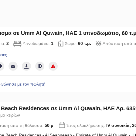
ισμα σε Umm Al Quwain, ΗΑΕ 1 υπνοδωμάτιο, 60 τ.μ
ια:
2
Υπνοδωμάτια:
1
Χώρο:
60 τ.μ.
Απόσταση από τ
ειες
οινώνησε με τον πωλητή
 Beach Residences σε Umm Al Quwain, ΗΑΕ Αρ. 635
μα κτιρίων
ταση από τη θάλασσα:
50 μ
Έτος ολοκλήρωσης:
IV συνοικία, 2
ne Beach Residences - Al Seanneeah - Emirate of Umm Al Quwain - U