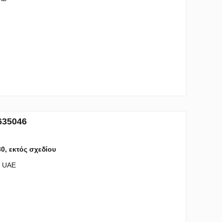
635046
30, εκτός σχεδίου
- UAE