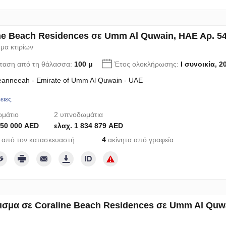
ne Beach Residences σε Umm Al Quwain, ΗΑΕ Αρ. 5
μα κτιρίων
ταση από τη θάλασσα:
100 μ
Έτος ολοκλήρωσης:
I συνοικία, 2
eanneeah - Emirate of Umm Al Quwain - UAE
ειες
μάτιο
2 υπνοδωμάτια
150 000 AED
ελαχ. 1 834 879 AED
 από τον κατασκευαστή
4
ακίνητα από γραφεία
ισμα σε Coraline Beach Residences σε Umm Al Quwai