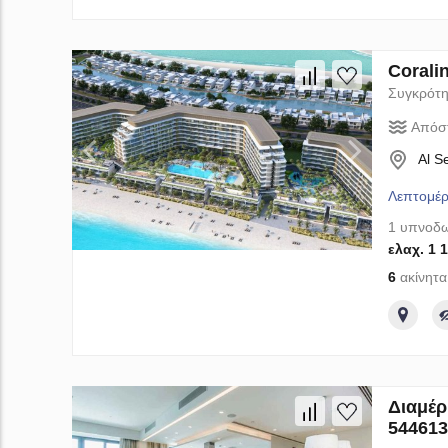
Corali
Συγκρότη
Απόσ
Al S
Λεπτομέρ
1 υπνοδω
ελαχ. 1 
6
ακίνητα
Διαμέρ
544613