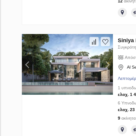
12
ακίνητ
Siniya
Συγκρότη
Απόσ
Al S
Λεπτομέρ
1 υπνοδω
ελαχ. 1 
6 Υπνοδω
ελαχ. 23
9
ακίνητα