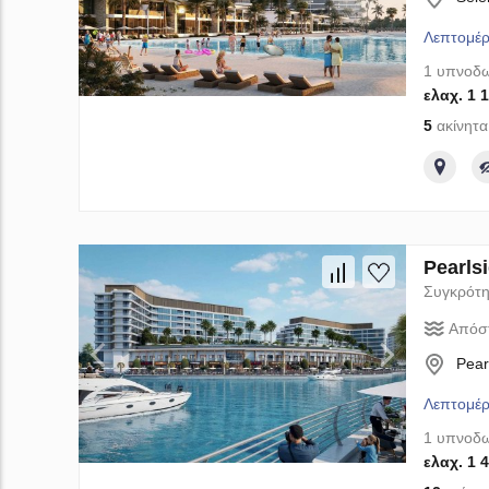
Λεπτομέρ
1 υπνοδω
ελαχ. 1 
5
ακίνητα
Pearls
Συγκρότη
Απόσ
Pear
Λεπτομέρ
1 υπνοδω
ελαχ. 1 