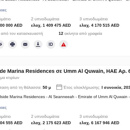
ειες
μάτιο
2 υπνοδωμάτια
3 υπνοδωμάτια
100 000 AED
ελαχ. 1 409 475 AED
ελαχ. 4 170 515 AED
 από τον κατασκευαστή
12
ακίνητα από γραφεία
ide Marina Residences σε Umm Al Quwain, ΗΑΕ Αρ. 
μα κτιρίων
ταση από τη θάλασσα:
50 μ
Έτος ολοκλήρωσης:
I συνοικία, 20
lside Marina Residences - Al Seanneeah - Emirate of Umm Al Quwain 
ειες
μάτιο
2 υπνοδωμάτια
3 υπνοδωμάτια
404 555 AED
ελαχ. 2 175 623 AED
ελαχ. 6 167 946 AED