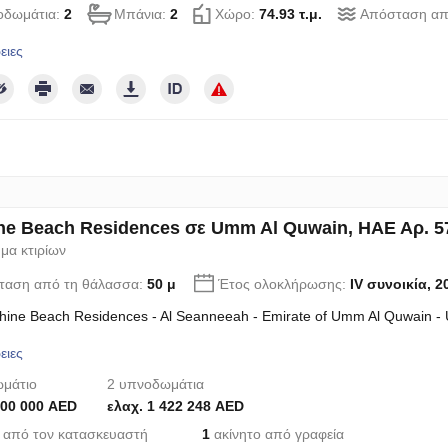
οδωμάτια:
2
Μπάνια:
2
Χώρο:
74.93 τ.μ.
Απόσταση απ
ειες
ne Beach Residences σε Umm Al Quwain, ΗΑΕ Αρ. 5
μα κτιρίων
ταση από τη θάλασσα:
50 μ
Έτος ολοκλήρωσης:
IV συνοικία, 2
hine Beach Residences - Al Seanneeah - Emirate of Umm Al Quwain -
ειες
μάτιο
2 υπνοδωμάτια
100 000 AED
ελαχ. 1 422 248 AED
 από τον κατασκευαστή
1
ακίνητο από γραφεία