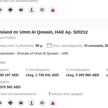
α από τον κατασκευαστή
 Island σε Umm Al Quwain, ΗΑΕ Αρ. 520212
μα κτιρίων
ταση από τη θάλασσα:
50 μ
Έτος ολοκλήρωσης:
IV συνοικία, 2
eanneeah - Emirate of Umm Al Quwain - UAE
ειες
μάτιο
2 υπνοδωμάτια
3 υπνοδωμάτια
4
456 197 AED
ελαχ. 1 736 041 AED
ελαχ. 5 293 960 AED
ε
μάτια
 375 592 AED
 από τον κατασκευαστή
7
ακίνητα από γραφεία