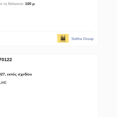
ό τη θάλασσα:
100 μ
Sobha Group
70122
027, εκτός σχεδίου
 UAE