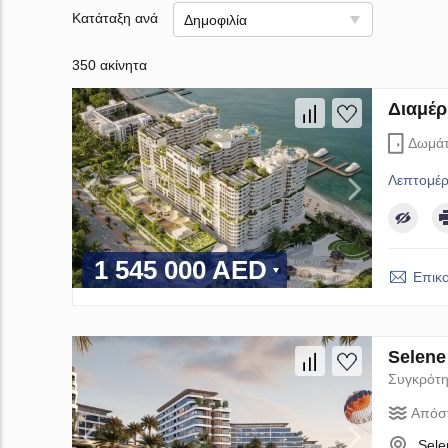
Κατάταξη ανά
Δημοφιλία
350 ακίνητα
Διαμέρ
Δωμάτ
Λεπτομέρ
1 545 000 AED
Επικ
Selene
Συγκρότη
Απόσ
Sele