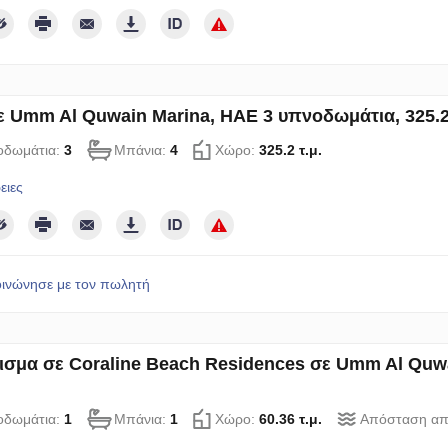
ε Umm Al Quwain Marina, ΗΑΕ 3 υπνοδωμάτια, 325.2 
οδωμάτια:
3
Μπάνια:
4
Χώρο:
325.2 τ.μ.
ειες
οινώνησε με τον πωλητή
ισμα σε Coraline Beach Residences σε Umm Al Quwai
οδωμάτια:
1
Μπάνια:
1
Χώρο:
60.36 τ.μ.
Απόσταση απ