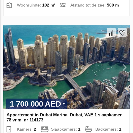
Woonruimte:
102 m²
Afstand tot de zee:
500 m
1 700 000 AED
Appartement in Dubai Marina, Dubai, VAE 1 slaapkamer,
78 vr.m. nr 114173
Kamers:
2
Slaapkamers:
1
Badkamers:
1