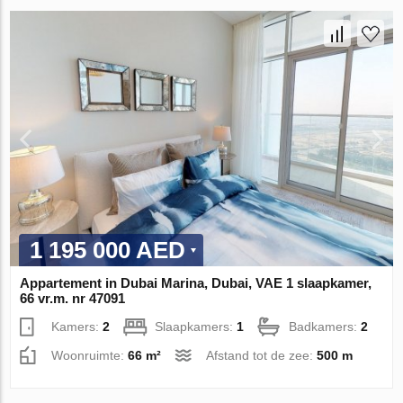
1 195 000 AED
Appartement in Dubai Marina, Dubai, VAE 1 slaapkamer,
66 vr.m. nr 47091
Kamers:
2
Slaapkamers:
1
Badkamers:
2
Woonruimte:
66 m²
Afstand tot de zee:
500 m