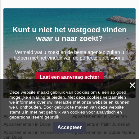
Kunt u niet het vastgoed vinden
waar u naar zoekt?
Vermeld wat u zoekt en de beste agenten zullen u
helpen met het vinden van de perfecte optie voor u.
Laat een aanvraag achter
×
Deze website maakt gebruik van cookies om u een zo goed
mogelijke ervaring te bieden. Met deze cookies verzamelen
we informatie over uw interactie met onze website en kunnen
we u onthouden. Door gebruik te maken van deze website
stemt u in met het gebruik van cookies voor analytisch en
Appartementen in de VAE
Appartementen in Jumeirah
gepersonaliseerd gebruik.
Appartementen in Dubai
Apartments in Palm Jumeirah
Accepteer
Appartementen in het centrum
Appartementen in Dubai Marina
van Dubai