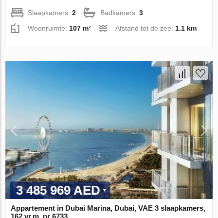
Slaapkamers:
2
Badkamers:
3
Woonruimte:
107 m²
Afstand tot de zee:
1.1 km
3 485 969 AED
Appartement in Dubai Marina, Dubai, VAE 3 slaapkamers,
162 vr.m. nr 6733