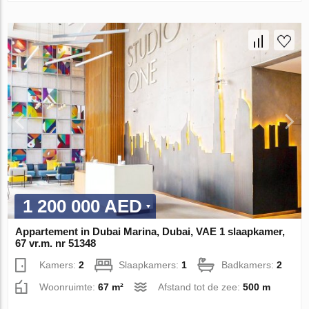
1 200 000 AED
Appartement in Dubai Marina, Dubai, VAE 1 slaapkamer,
67 vr.m. nr 51348
Kamers:
2
Slaapkamers:
1
Badkamers:
2
Woonruimte:
67 m²
Afstand tot de zee:
500 m