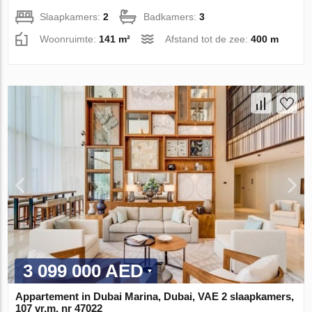
Slaapkamers:
2
Badkamers:
3
Woonruimte:
141 m²
Afstand tot de zee:
400 m
3 099 000 AED
Appartement in Dubai Marina, Dubai, VAE 2 slaapkamers,
107 vr.m. nr 47022