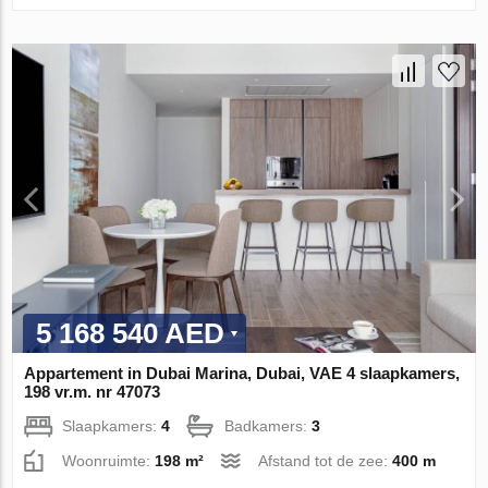
5 168 540 AED
Appartement in Dubai Marina, Dubai, VAE 4 slaapkamers,
198 vr.m. nr 47073
Slaapkamers:
4
Badkamers:
3
Woonruimte:
198 m²
Afstand tot de zee:
400 m