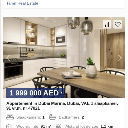
Tamn Real Estate
1 999 000 AED
Appartement in Dubai Marina, Dubai, VAE 1 slaapkamer,
91 vr.m. nr 47021
Slaapkamers:
1
Badkamers:
2
Woonruimte:
91 m²
Afstand tot de zee:
1.1 km