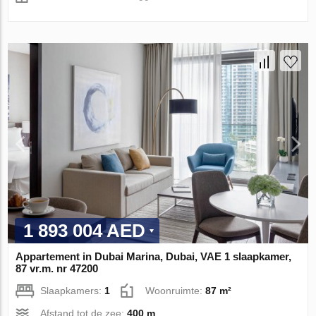
1 893 004 AED
Appartement in Dubai Marina, Dubai, VAE 1 slaapkamer,
87 vr.m. nr 47200
Slaapkamers:
1
Woonruimte:
87 m²
Afstand tot de zee:
400 m