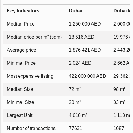
Key Indicators
Dubai
Dubai M
Median Price
1 250 000 AED
2 000 0
Median price per m² (sqm)
18 516 AED
19 976 
Average price
1 876 421 AED
2 443 2
Minimal Price
2 024 AED
2 662 A
Most expensive listing
422 000 000 AED
29 362 
Median Size
72 m²
98 m²
Minimal Size
20 m²
33 m²
Largest Unit
4 618 m²
1 113 m²
Number of transactions
77631
1087