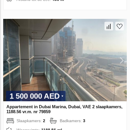
1 500 000 AED
Appartement in Dubai Marina, Dubai, VAE 2 slaapkamers,
1188.56 vr.m. nr 79859
Slaapkamers:
2
Badkamers:
3
Woonruimte:
1188.56 m²