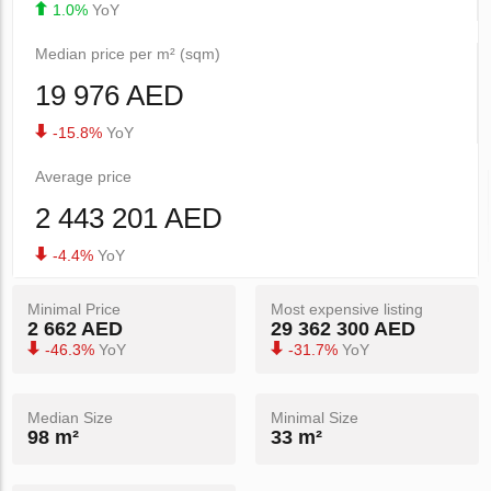
1.0%
YoY
Median price per m² (sqm)
19 976 AED
-15.8%
YoY
Average price
2 443 201 AED
-4.4%
YoY
Minimal Price
Most expensive listing
2 662 AED
29 362 300 AED
-46.3%
YoY
-31.7%
YoY
Median Size
Minimal Size
98 m²
33 m²