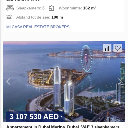
Slaapkamers:
3
Woonruimte:
162 m²
Afstand tot de zee:
100 m
Mi CASA REAL ESTATE BROKERS
3 107 530 AED
Appartement in Dubai Marina, Dubai, VAE 3 slaapkamers,