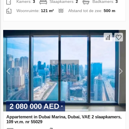
Kamers:
3
Slaapkamers:
2
Badkamers:
3
Woonruimte:
121 m²
Afstand tot de zee:
500 m
2 080 000 AED
Appartement in Dubai Marina, Dubai, VAE 2 slaapkamers,
109 vr.m. nr 55029