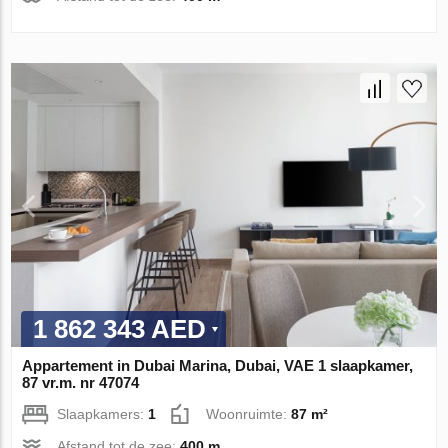
1 862 343 AED
Appartement in Dubai Marina, Dubai, VAE 1 slaapkamer,
87 vr.m. nr 47074
Slaapkamers:
1
Woonruimte:
87 m²
Afstand tot de zee:
400 m