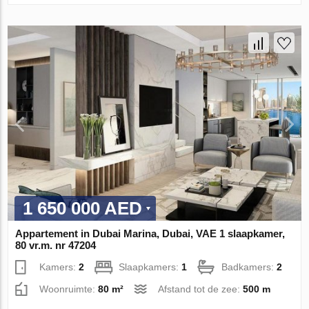
1 650 000 AED
Appartement in Dubai Marina, Dubai, VAE 1 slaapkamer,
80 vr.m. nr 47204
Kamers:
2
Slaapkamers:
1
Badkamers:
2
Woonruimte:
80 m²
Afstand tot de zee:
500 m