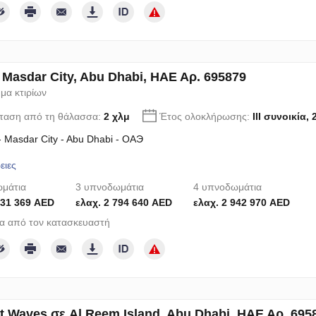
ε Masdar City, Abu Dhabi, ΗΑΕ Αρ. 695879
μα κτιρίων
ταση από τη θάλασσα:
2 χλμ
Έτος ολοκλήρωσης:
III συνοικία,
 - Masdar City - Abu Dhabi - ОАЭ
ειες
μάτια
3 υπνοδωμάτια
4 υπνοδωμάτια
631 369 AED
ελαχ. 2 794 640 AED
ελαχ. 2 942 970 AED
α από τον κατασκευαστή
t Waves σε Al Reem Island, Abu Dhabi, ΗΑΕ Αρ. 695