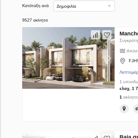
Κατάταξη ανά
Δημοφιλία
9527 ακίνητα
Manche
Συγκρότη
Απόσ
FJH9
Λεπτομέρ
1 υπνοδω
ελαχ. 1 
1
ακίνητο
Baia σ