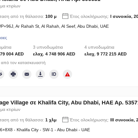
μα κτιρίων
ταση από τη θάλασσα:
100 μ
Έτος ολοκλήρωσης:
I συνοικία, 2
+96J, Ar Rahah St, Al Rahah, Al Seef, Abu Dhabi, UAE
ειες
μάτια
3 υπνοδωμάτια
4 υπνοδωμάτια
679 004 AED
ελαχ. 4 748 906 AED
ελαχ. 9 772 215 AED
 από τον κατασκευαστή
age Village σε Khalifa City, Abu Dhabi, ΗΑΕ Αρ. 5357
μα κτιρίων
ταση από τη θάλασσα:
1 χλμ
Έτος ολοκλήρωσης:
III συνοικία,
+8X8 - Khalifa City - SW-1 - Abu Dhabi - UAE