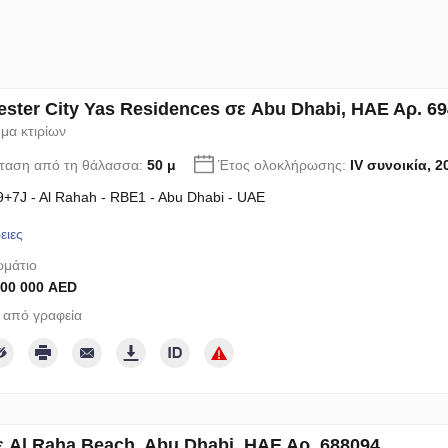
ster City Yas Residences σε Abu Dhabi, ΗΑΕ Αρ. 6
μα κτιρίων
ταση από τη θάλασσα:
50 μ
Έτος ολοκλήρωσης:
IV συνοικία, 2
+7J - Al Rahah - RBE1 - Abu Dhabi - UAE
ειες
μάτιο
700 000 AED
 από γραφεία
ε Al Raha Beach, Abu Dhabi, ΗΑΕ Αρ. 688094