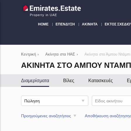
Property in UAE
HOME
ΕΠΈΝΔΥΣΗ
ΑΚΊΝΗΤΑ
ΕΚΤΌΣ ΣΧΕΔΊΟ
Κεντρική
›
Ακίνητα στα ΗΑΕ
›
Ακίνητα στο Άμπου Ντάμπι
ΑΚΊΝΗΤΑ ΣΤΟ ΆΜΠΟΥ ΝΤΆΜΠ
Διαμερίσματα
Βίλες
Κατασκευές
Ε
Πώληση
Είδος ακινήτου
Προηγούμενες αναζητήσεις
Αποθήκευση αναζήτηση