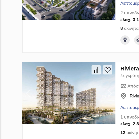
Λεπτομέρ
2 υπνοδω
ελαχ. 3 
8
ακίνητα
Rivier
Συγκρότη
Απόσ
Rivi
Λεπτομέρ
1 υπνοδω
ελαχ. 2 
12
ακίνητ