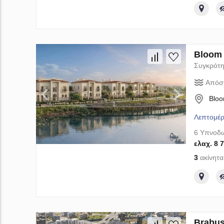
Bloom 
Συγκρότη
Απόσ
Bloo
Λεπτομέρ
6 Υπνοδω
ελαχ. 8 
3
ακίνητα
Brabus