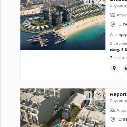
Συγκρότη
Απόσ
CHWP
Λεπτομέρ
2 υπνοδω
ελαχ. 3 
7
ακίνητα
Report
Συγκρότη
Απόσ
CHH6