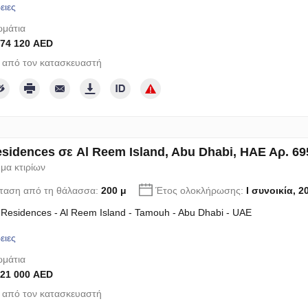
ειες
μάτια
574 120 AED
 από τον κατασκευαστή
sidences σε Al Reem Island, Abu Dhabi, ΗΑΕ Αρ. 69
μα κτιρίων
ταση από τη θάλασσα:
200 μ
Έτος ολοκλήρωσης:
I συνοικία, 2
Residences - Al Reem Island - Tamouh - Abu Dhabi - UAE
ειες
μάτια
921 000 AED
 από τον κατασκευαστή