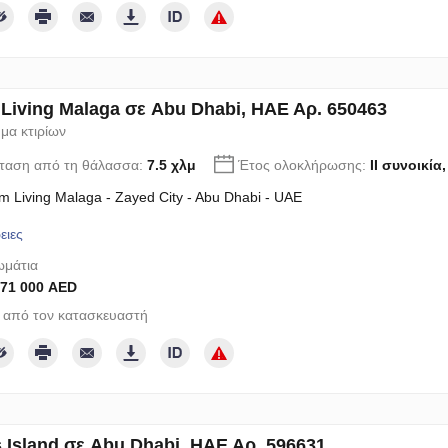
Living Malaga σε Abu Dhabi, ΗΑΕ Αρ. 650463
μα κτιρίων
ταση από τη θάλασσα:
7.5 χλμ
Έτος ολοκλήρωσης:
II συνοικία
m Living Malaga - Zayed City - Abu Dhabi - UAE
ειες
μάτια
771 000 AED
 από τον κατασκευαστή
 Island σε Abu Dhabi, ΗΑΕ Αρ. 596631