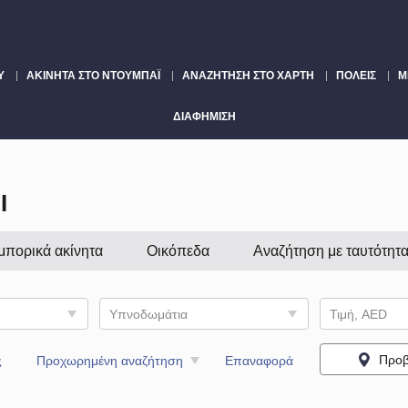
Υ
ΑΚΊΝΗΤΑ ΣΤΟ ΝΤΟΥΜΠΆΙ
ΑΝΑΖΉΤΗΣΗ ΣΤΟ ΧΆΡΤΗ
ΠΌΛΕΙΣ
Μ
ΔΙΑΦΉΜΙΣΗ
Ι
μπορικά ακίνητα
Οικόπεδα
Αναζήτηση με ταυτότητ
Υπνοδωμάτια
Τιμή, AED
Προβ
ς
Προχωρημένη αναζήτηση
Επαναφορά