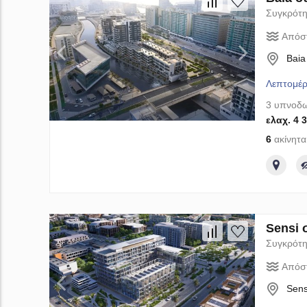
Συγκρότη
Απόσ
Baia
Λεπτομέρ
3 υπνοδω
ελαχ. 4 
6
ακίνητα
Sensi 
Συγκρότη
Απόσ
Sens