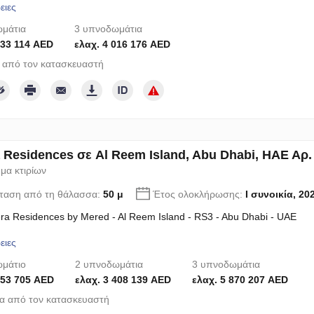
ειες
μάτια
3 υπνοδωμάτια
133 114 AED
ελαχ. 4 016 176 AED
 από τον κατασκευαστή
a Residences σε Al Reem Island, Abu Dhabi, ΗΑΕ Αρ.
μα κτιρίων
ταση από τη θάλασσα:
50 μ
Έτος ολοκλήρωσης:
I συνοικία, 20
era Residences by Mered - Al Reem Island - RS3 - Abu Dhabi - UAE
ειες
μάτιο
2 υπνοδωμάτια
3 υπνοδωμάτια
853 705 AED
ελαχ. 3 408 139 AED
ελαχ. 5 870 207 AED
α από τον κατασκευαστή