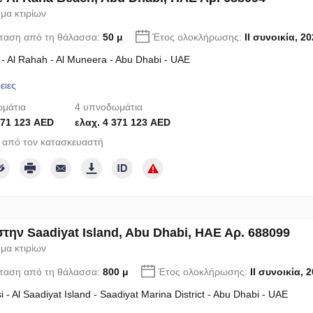
μα κτιρίων
ταση από τη θάλασσα:
50 μ
Έτος ολοκλήρωσης:
II συνοικία, 2
 - Al Rahah - Al Muneera - Abu Dhabi - UAE
ειες
μάτια
4 υπνοδωμάτια
371 123 AED
ελαχ. 4 371 123 AED
 από τον κατασκευαστή
στην Saadiyat Island, Abu Dhabi, ΗΑΕ Αρ. 688099
μα κτιρίων
ταση από τη θάλασσα:
800 μ
Έτος ολοκλήρωσης:
II συνοικία, 
i - Al Saadiyat Island - Saadiyat Marina District - Abu Dhabi - UAE