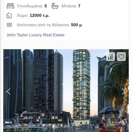
Υπνοδωμάτια:
5
Μπάνια:
7
Χώρο:
12000 τ.μ.
Απόσταση από τη θάλασσα:
500 μ
John Taylor Luxury Real Estate