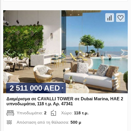
2 511 000 AED
Διαμέρισμα σε CAVALLI TOWER σε Dubai Marina, ΗΑΕ 2
υπνοδωμάτια, 118 τ.μ. Αρ. 47341
Υπνοδωμάτια:
2
Χώρο:
118 τ.μ.
Απόσταση από τη θάλασσα:
500 μ