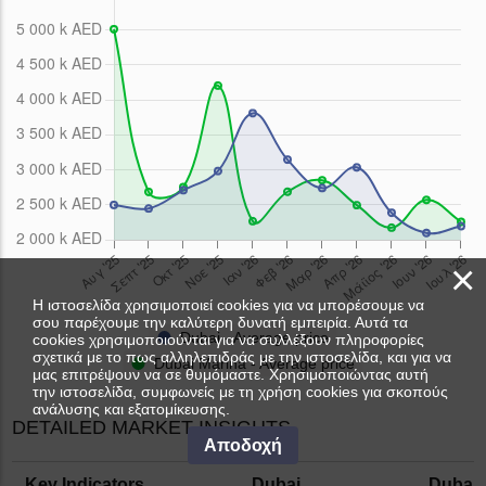
×
Η ιστοσελίδα χρησιμοποιεί cookies για να μπορέσουμε να
σου παρέχουμε την καλύτερη δυνατή εμπειρία. Αυτά τα
Dubai - Average price
cookies χρησιμοποιούνται για να συλλέξουν πληροφορίες
σχετικά με το πως αλληλεπιδράς με την ιστοσελίδα, και για να
Dubai Marina - Average price
μας επιτρέψουν να σε θυμόμαστε. Χρησιμοποιώντας αυτή
την ιστοσελίδα, συμφωνείς με τη χρήση cookies για σκοπούς
ανάλυσης και εξατομίκευσης.
DETAILED MARKET INSIGHTS
Αποδοχή
Key Indicators
Dubai
Dubai 