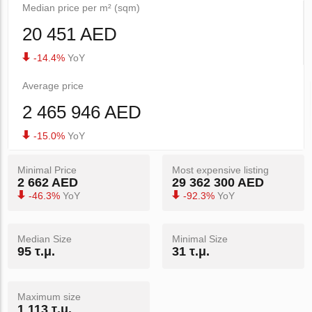
Median price per m² (sqm)
20 451 AED
-14.4%
YoY
Average price
2 465 946 AED
-15.0%
YoY
Minimal Price
Most expensive listing
2 662 AED
29 362 300 AED
-46.3%
YoY
-92.3%
YoY
Median Size
Minimal Size
95 τ.μ.
31 τ.μ.
Maximum size
1 113 τ.μ.