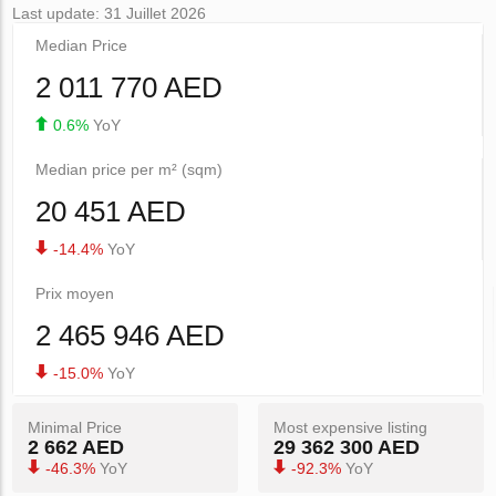
Last update: 31 Juillet 2026
Median Price
2 011 770 AED
0.6%
YoY
Median price per m² (sqm)
20 451 AED
-14.4%
YoY
Prix ​​moyen
2 465 946 AED
-15.0%
YoY
Minimal Price
Most expensive listing
2 662 AED
29 362 300 AED
-46.3%
YoY
-92.3%
YoY