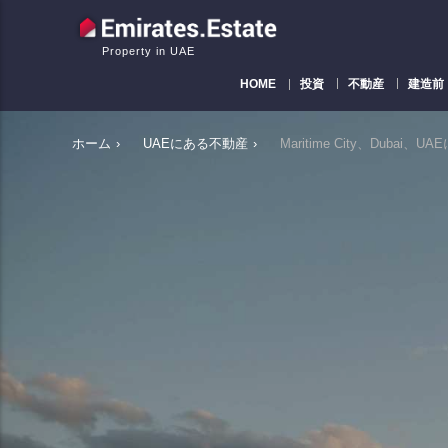
Property in UAE
HOME
投資
不動産
建造前
ホーム
›
UAEにある不動産
›
Maritime City、Dubai、