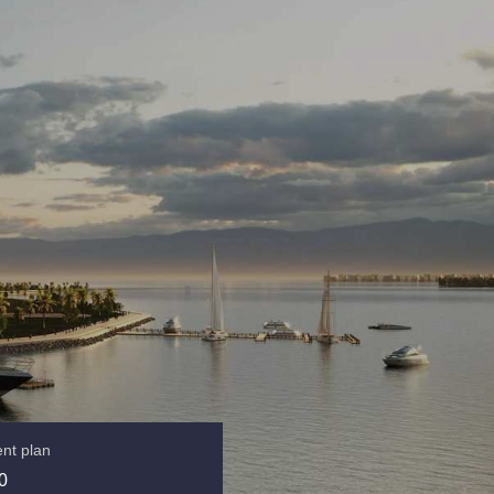
nt plan
0