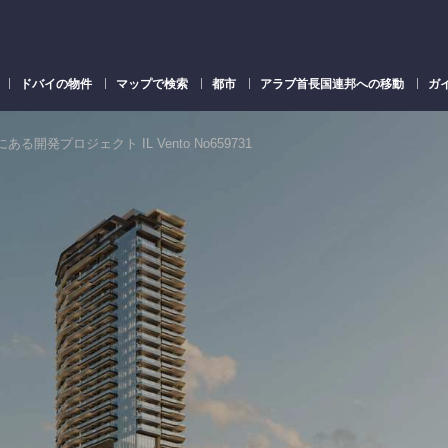
ドバイの物件
マップで検索
都市
アラブ首長国連邦への移動
ガ
UAEにある開発プロジェクト IL Vento No659731