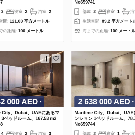
47
No659741
:
3
寝室:
2
浴室:
2
部屋:
2
寝室:
1
浴
空間:
121.83 平方メートル
生活空間:
89.2 平方メート
での距離:
100 メートル
海までの距離:
100 メート
42 000 AED
2 638 000 AED
me City、Dubai、UAEにあるマ
Maritime City、Dubai、U
3ベッドルーム、167.53 m2
ンション 1ベッドルーム、78.7
48
No659744
:
4
寝室:
3
浴室:
3
部屋:
2
寝室:
1
浴