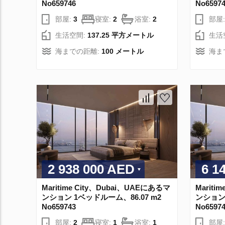
No659746
No6597
部屋:
3
寝室:
2
浴室:
2
部屋
生活空間:
137.25 平方メートル
生活
海までの距離:
100 メートル
海ま
2 938 000 AED
6 1
Maritime City、Dubai、UAEにあるマ
Mariti
ンション 1ベッドルーム、86.07 m2
ンション 
No659743
No6597
部屋:
2
寝室:
1
浴室:
1
部屋