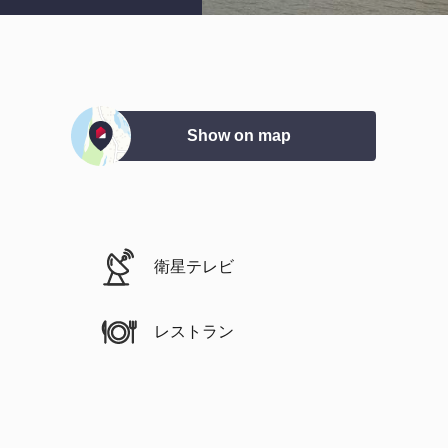
Show on map
衛星テレビ
レストラン