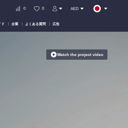
0
0
AED
イド
企業
よくある質問
広告
Watch the project video