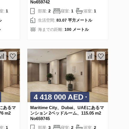
No659742
室:
1
部屋:
2
寝室:
1
浴室:
1
ル
生活空間:
83.07 平方メートル
ル
海までの距離:
100 メートル
4 418 000 AED
AEにあるマ
Maritime City、Dubai、UAEにあるマ
6 m2
ンション 2ベッドルーム、115.05 m2
No659745
室:
1
部屋:
3
寝室:
2
浴室:
2