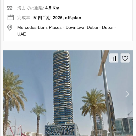
海までの距離:
4.5 Km
完成年:
IV 四半期, 2026, off-plan
Mercedes-Benz Places - Downtown Dubai - Dubai -
UAE