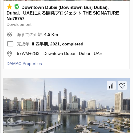
Downtown Dubai (Downtown Burj Dubai)、
Dubai、UAEにある開発プロジェクト THE SIGNATURE
No78757
Development
海までの距離:
4.5 Km
完成年:
II 四半期, 2021, completed
57WM+2G3 - Downtown Dubai - Dubai - UAE
DAMAC Properties