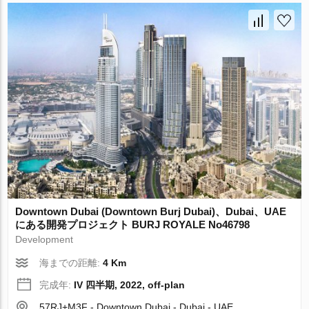
Downtown Dubai (Downtown Burj Dubai)、Dubai、UAE
にある開発プロジェクト BURJ ROYALE No46798
Development
海までの距離:
4 Km
完成年:
IV 四半期, 2022, off-plan
57RJ+M3F - Downtown Dubai - Dubai - UAE