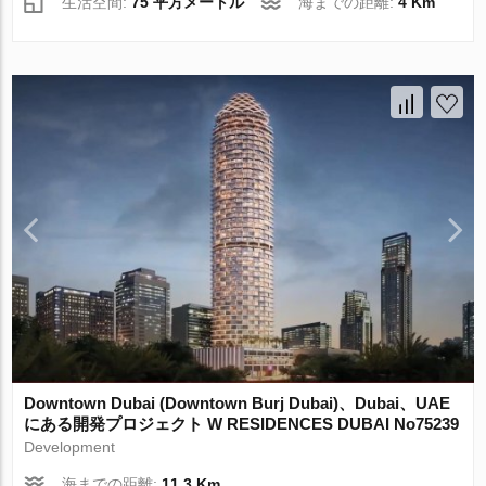
生活空間:
75 平方メートル
海までの距離:
4 Km
Downtown Dubai (Downtown Burj Dubai)、Dubai、UAE
にある開発プロジェクト W RESIDENCES DUBAI No75239
Development
海までの距離:
11.3 Km