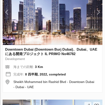
Downtown Dubai (Downtown Burj Dubai)、Dubai、UAE
にある開発プロジェクト IL PRIMO No46782
Development
海までの距離:
3 Km
完成年:
II 四半期, 2022, completed
Sheikh Mohammed bin Rashid Blvd - Downtown Dubai
- Dubai - UAE