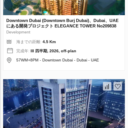
Downtown Dubai (Downtown Burj Dubai)、Dubai、UAE
にある開発プロジェクト ELEGANCE TOWER No209838
Development
海までの距離:
4.5 Km
完成年:
III 四半期, 2026, off-plan
57WM+8PM - Downtown Dubai - Dubai - UAE