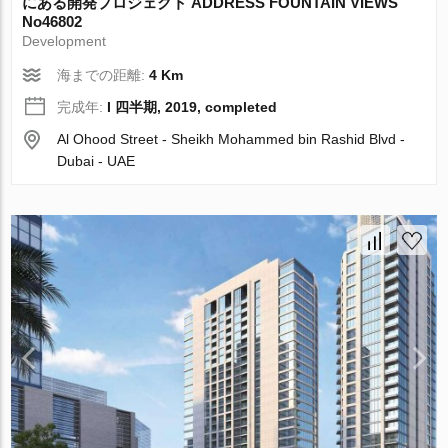
にある開発プロジェクト ADDRESS FOUNTAIN VIEWS
No46802
Development
海までの距離:
4 Km
完成年:
I 四半期, 2019, completed
Al Ohood Street - Sheikh Mohammed bin Rashid Blvd -
Dubai - UAE