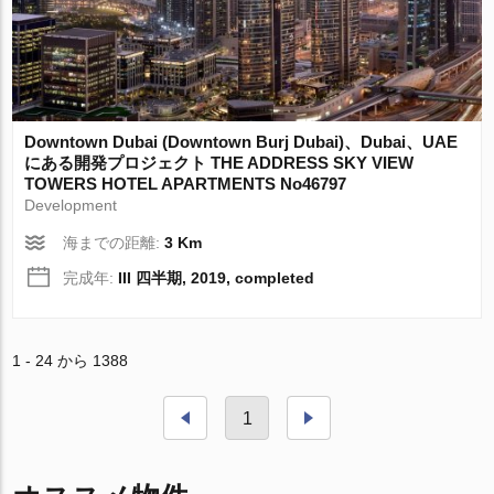
Downtown Dubai (Downtown Burj Dubai)、Dubai、UAE
にある開発プロジェクト THE ADDRESS SKY VIEW
TOWERS HOTEL APARTMENTS No46797
Development
海までの距離:
3 Km
完成年:
III 四半期, 2019, completed
1 - 24 から 1388
1