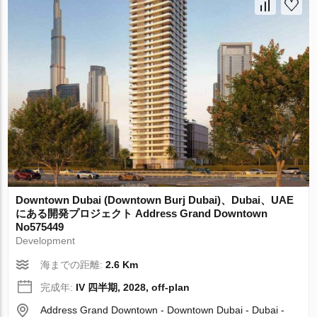
Downtown Dubai (Downtown Burj Dubai)、Dubai、UAE
にある開発プロジェクト Address Grand Downtown
No575449
Development
海までの距離:
2.6 Km
完成年:
IV 四半期, 2028, off-plan
Address Grand Downtown - Downtown Dubai - Dubai -