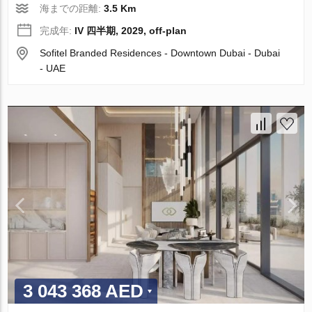
海までの距離:
3.5 Km
完成年:
IV 四半期, 2029, off-plan
Sofitel Branded Residences - Downtown Dubai - Dubai
- UAE
3 043 368 AED