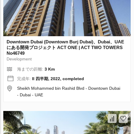
Downtown Dubai (Downtown Burj Dubai)、Dubai、UAE
にある開発プロジェクト ACT ONE | ACT TWO TOWERS
No46749
Development
海までの距離:
3 Km
完成年:
II 四半期, 2022, completed
Sheikh Mohammed bin Rashid Blvd - Downtown Dubai
- Dubai - UAE