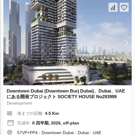
Downtown Dubai (Downtown Burj Dubai)、Dubai、UAE
にある開発プロジェクト SOCIETY HOUSE No293999
Development
海までの距離:
4.5 Km
完成年:
II 四半期, 2026, off-plan
57VP+PP4 - Downtown Dubai - Dubai - UAE