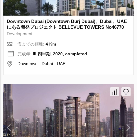
Downtown Dubai (Downtown Burj Dubai)、Dubai、UAE
にある開発プロジェクト BELLEVUE TOWERS No46770
Development
海までの距離:
4 Km
完成年:
III 四半期, 2020, completed
Downtown - Dubai - UAE