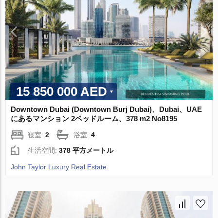
15 850 000 AED
Downtown Dubai (Downtown Burj Dubai)、Dubai、UAE
にあるマンション 2ベッドルーム、378 m2 No8195
寝室:
2
浴室:
4
生活空間:
378 平方メートル
John Taylor Luxury Real Estate