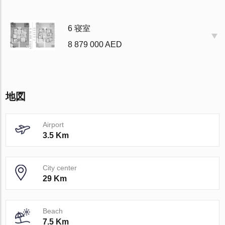
6 寝室
8 879 000 AED
地図
Airport
3.5 Km
City center
29 Km
Beach
7.5 Km