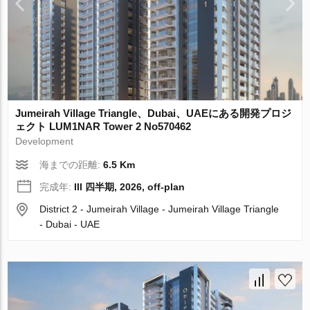
Jumeirah Village Triangle、Dubai、UAEにある開発プロジ
ェクト LUM1NAR Tower 2 No570462
Development
海までの距離:
6.5 Km
完成年:
III 四半期, 2026, off-plan
District 2 - Jumeirah Village - Jumeirah Village Triangle
- Dubai - UAE