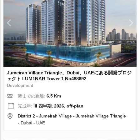
Jumeirah Village Triangle、Dubai、UAEにある開発プロジ
ェクト LUM1NAR Tower 1 No488692
Development
海までの距離:
6.5 Km
完成年:
III 四半期, 2026, off-plan
District 2 - Jumeirah Village - Jumeirah Village Triangle
- Dubai - UAE