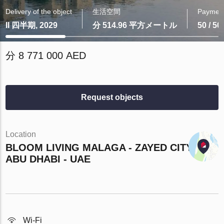
Delivery of the object
生活空間
Payment
II 四半期, 2029
分 514.96 平方メートル
50 / 50
分 8 771 000 AED
Request objects
Location
BLOOM LIVING MALAGA - ZAYED CITY -
ABU DHABI - UAE
Wi-Fi