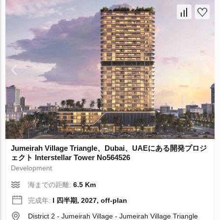
Jumeirah Village Triangle、Dubai、UAEにある開発プロジ
ェクト Interstellar Tower No564526
Development
海までの距離:
6.5 Km
完成年:
I 四半期, 2027, off-plan
District 2 - Jumeirah Village - Jumeirah Village Triangle