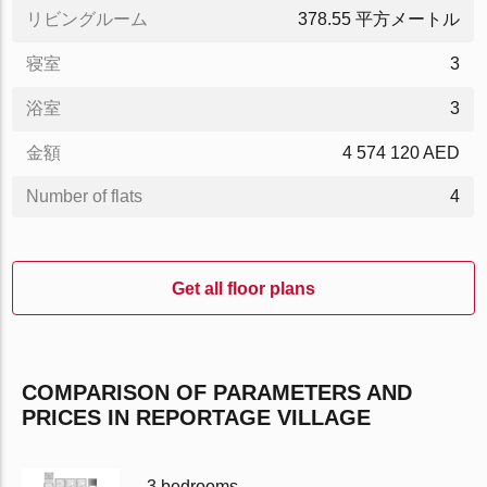
リビングルーム
378.55 平方メートル
寝室
3
浴室
3
金額
4 574 120 AED
Number of flats
4
Get all floor plans
COMPARISON OF PARAMETERS AND
PRICES IN REPORTAGE VILLAGE
3 bedrooms