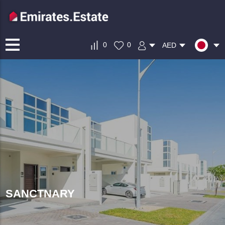
0
0
AED
SANCTNARY