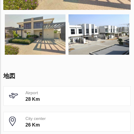
地図
Airport
28 Km
City center
26 Km