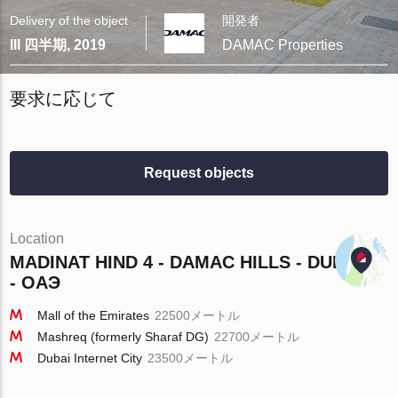
Delivery of the object
開発者
III 四半期, 2019
DAMAC Properties
要求に応じて
Request objects
Location
MADINAT HIND 4 - DAMAC HILLS - DUBAI
- ОАЭ
Mall of the Emirates
22500メートル
Mashreq (formerly Sharaf DG)
22700メートル
Dubai Internet City
23500メートル