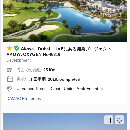
Akoya、Dubai、UAEにある開発プロジェクト
AKOYA OXYGEN No46816
Development
海までの距離:
25 Km
完成年:
I 四半期, 2019, completed
Unnamed Road - Dubai - United Arab Emirates
DAMAC Properties