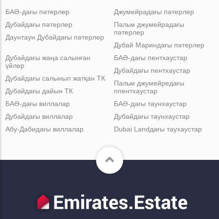
БАӘ-дағы пәтерлер
Джумейрадағы пәтерлер
Дубайдағы пәтерлер
Пальм джумейрадағы
пәтерлер
Даунтаун Дубайдағы пәтерлер
Дубай Мариндағы пәтерлер
Дубайдағы жаңа салынған
БАӘ-дағы пентхаустар
үйлер
Дубайдағы пентхаустар
Дубайдағы салынып жатқан ТК
Пальм джумейредағы
Дубайдағы дайын ТК
ппентхаустар
БАӘ-дағы виллалар
БАӘ-дағы таунхаустар
Дубайдағы виллалар
Дубайдағы таунхаустар
Абу-Дабидағы виллалар
Dubai Landдағы таухаустар