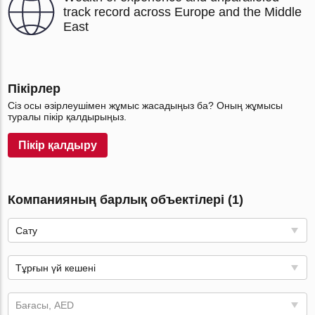
track record across Europe and the Middle
East
Пікірлер
Сіз осы әзірлеушімен жұмыс жасадыңыз ба? Оның жұмысы
туралы пікір қалдырыңыз.
Пікір қалдыру
Компанияның барлық объектілері (1)
Сату
Тұрғын үй кешені
Бағасы, AED