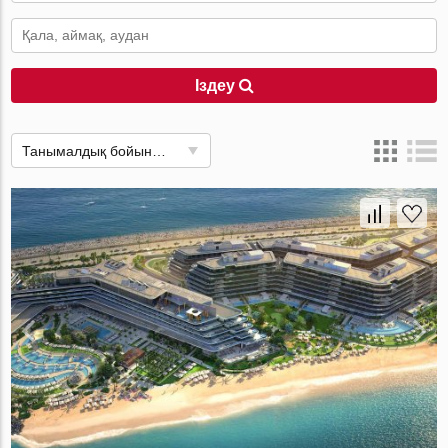
Іздеу
Танымалдық бойынша