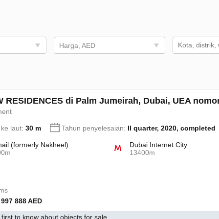
Harga, AED
 RESIDENCES di Palm Jumeirah, Dubai, UEA nomor
ment
 ke laut:
30 m
Tahun penyelesaian:
II quarter, 2020, completed
hail (formerly Nakheel)
Dubai Internet City
00m
13400m
oms
 997 888 AED
first to know about objects for sale