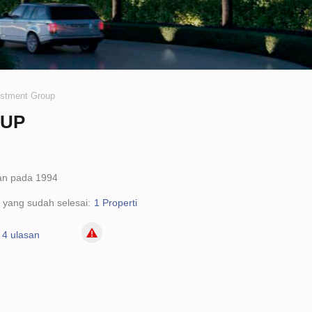
estment Group
OUP
kan pada 1994
 yang sudah selesai:
1 Properti
4 ulasan