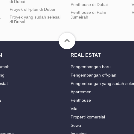
di Dubai
Penthouse di Dubai
V
Proyek off-plan di Dubai
Penthouse di Palm
V
a
Proyek yang sudah selesai
Jumeirah
di Dubai
I
REAL ESTAT
rumah
Pengembangan baru
ng
Pengembangan off-plan
estat
Pengembangan yang sudah sele
Apartemen
a
Penthouse
Vila
Properti komersial
Sewa
gunaan
Investasi