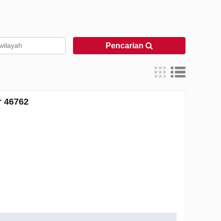
Pencarian
 46762