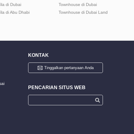
ila di Dubai
Townhouse di Dubai
ila di Abu Dhabi
Townhouse di Dubai Land
KONTAK
Tinggalkan pertanyaan Anda
sai
PENCARIAN SITUS WEB