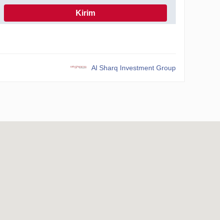
Kirim
sesuai dengan Kebijakan Privasi
Al Sharq Investment Group