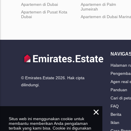
Apartemen di Dubai
Apartemen di Palm
Jumeirah
Apartemen di Pusat Kota
Dubai
Apartemen di Dubai Marin
NAVIGAS
Halaman 
Pengemba
© Emirates.Estate 2026. Hak cipta
Agen real 
dilindungi.
Panduan
Cari di pet
FAQ
×
Berita
Situs web ini menggunakan cookie untuk
Iklan
membantu memberikan Anda pengalaman
terbaik yang kami bisa. Cookie ini digunakan
Cara Peng