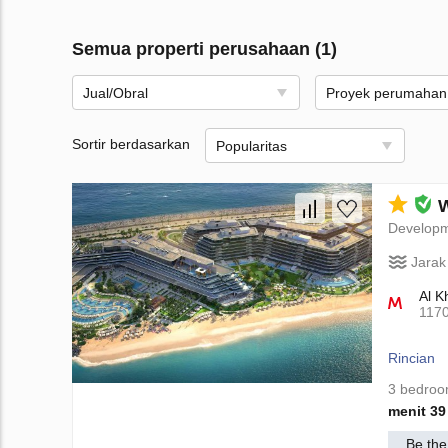
Semua properti perusahaan (1)
Jual/Obral
Proyek perumahan
Sortir berdasarkan
Popularitas
W
Develop
Jarak
Al K
117
Rincian
3 bedro
menit 39
Be the 