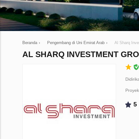
Beranda
›
Pengembang di Uni Emirat Arab
›
Al Sharq Inv
AL SHARQ INVESTMENT GR
Didiri
Proyek
5