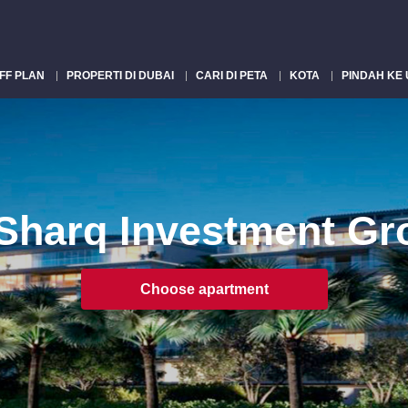
FF PLAN
PROPERTI DI DUBAI
CARI DI PETA
KOTA
PINDAH KE
 Sharq Investment Gr
Choose apartment