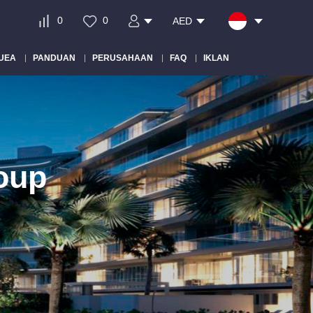
0
0
AED
 UEA
PANDUAN
PERUSAHAAN
FAQ
IKLAN
oup