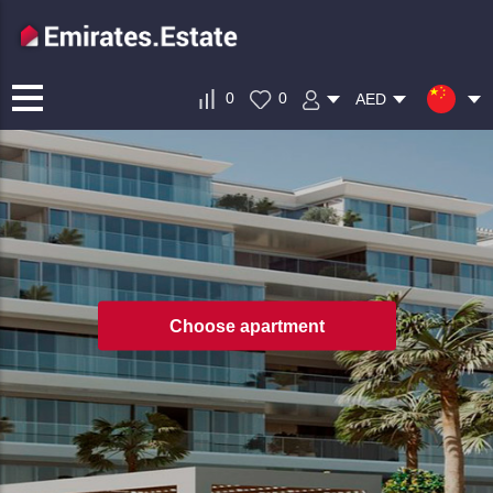
0
0
AED
Choose apartment